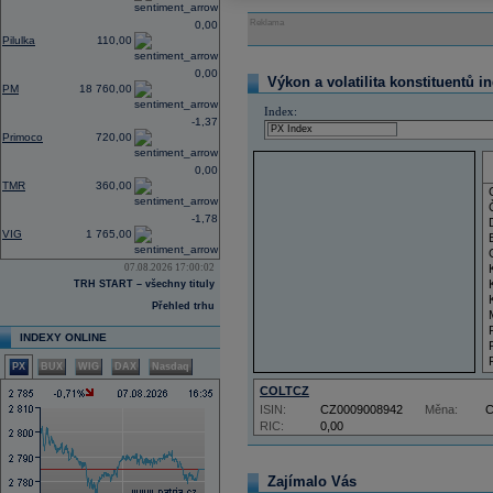
Reklama
0,00
Pilulka
110,00
0,00
Výkon a volatilita konstituentů i
PM
18 760,00
Index:
-1,37
Primoco
720,00
0,00
TMR
360,00
-1,78
VIG
1 765,00
07.08.2026 17:00:02
TRH START – všechny tituly
Přehled trhu
INDEXY ONLINE
PX
BUX
WIG
DAX
Nasdaq
COLTCZ
ISIN:
CZ0009008942
Měna:
RIC:
0,00
Zajímalo Vás