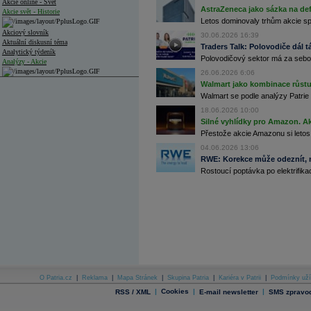
Akcie online - Svět
AstraZeneca jako sázka na de
Akcie svět - Historie
Letos dominovaly trhům akcie spoj
Akciový slovník
30.06.2026 16:39
Aktuální diskusní téma
Traders Talk: Polovodiče dál tá
Analytický týdeník
Polovodičový sektor má za sebou
Analýzy - Akcie
26.06.2026 6:06
Analýzy společností - ČR
Walmart jako kombinace růstu 
Walmart se podle analýzy Patrie 
Analýzy společností - Střední Evropa
18.06.2026 10:00
Silné vyhlídky pro Amazon. Ak
Analýzy společností - Svět
Přestože akcie Amazonu si letos
Ankety a diskuze
04.06.2026 13:06
Archiv - Analýzy online
RWE: Korekce může odeznít, n
Archiv - Deník událostí
Rostoucí poptávka po elektrifikac
Archiv - Flash analýzy (svět)
Archiv - Globální makroekonomické přehledy
Archiv - Horké Zprávy
Archiv - Kalendář událostí
Archiv - Měnová politika
Archiv - Měsíční makroekonomické přehledy
O Patria.cz
|
Reklama
|
Mapa Stránek
|
Skupina Patria
|
Kariéra v Patrii
|
Podmínky uží
Archiv - Souhrnné zprávy o vývoji ČR
|
Cookies
|
|
RSS / XML
E-mail newsletter
SMS zpravod
Archiv - Treasury alerty