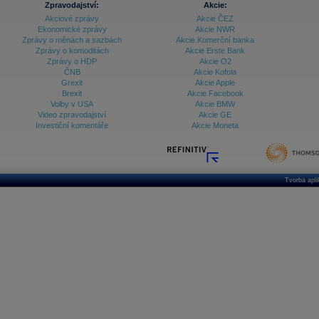
Zpravodajství:
Akcie:
Akciové zprávy
Akcie ČEZ
Archiv - Vývoj české koruny
Ekonomické zprávy
Akcie NWR
Zprávy o měnách a sazbách
Akcie Komerční banka
Archiv analýz - Makroukazatele
Zprávy o komoditách
Akcie Erste Bank
Zprávy o HDP
Akcie O2
Cenové indexy
Cenový kalkulátor
ČNB
Akcie Kofola
Ceny průmyslových výrobců - Data a prognózy
Grexit
Akcie Apple
(ČR)
Brexit
Akcie Facebook
Ceny průmyslových výrobců - Graf (ČR)
Volby v USA
Akcie BMW
Ceny průmyslových výrobců - Kalendář (ČR)
Video zpravodajství
Akcie GE
Ceny průmyslových výrobců - Zpravodajství
Investiční komentáře
Akcie Moneta
CORPORATE WEB SOLUTION
DATA EXPORT
Databanka - Akcie
Databanka - Ceny
Tvorba apl
Databanka - Ekonomický růst
Databanka - Indexy
Databanka - Měnové kurzy
Databanka - Trh práce
Databanka - Úrokové sazby
Databanka - Veřejné rozpočty