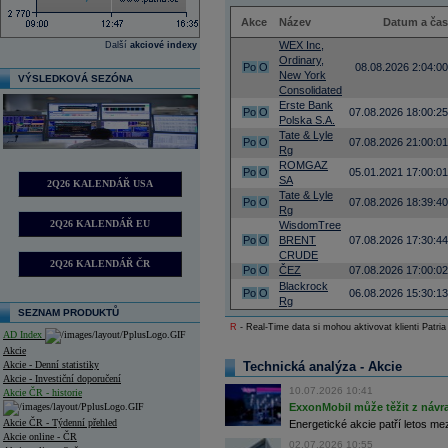
Akce
Název
Datum a čas
WEX Inc,
Další
akciové indexy
Ordinary,
Po
O
08.08.2026 2:04:00
New York
VÝSLEDKOVÁ SEZÓNA
Consolidated
Erste Bank
Po
O
07.08.2026 18:00:25
Polska S.A.
Tate & Lyle
Po
O
07.08.2026 21:00:01
Rg
ROMGAZ
Po
O
05.01.2021 17:00:01
SA
2Q26 KALENDÁŘ USA
Tate & Lyle
Po
O
07.08.2026 18:39:40
Rg
2Q26 KALENDÁŘ EU
WisdomTree
Po
O
BRENT
07.08.2026 17:30:44
CRUDE
2Q26 KALENDÁŘ ČR
Po
O
ČEZ
07.08.2026 17:00:02
Blackrock
Po
O
06.08.2026 15:30:13
Rg
SEZNAM PRODUKTŮ
R
- Real-Time data si mohou aktivovat klienti Patria
AD Index
Akcie
Akcie - Denní statistiky
Technická analýza - Akcie
Akcie - Investiční doporučení
10.07.2026 10:41
Akcie ČR - historie
ExxonMobil může těžit z návrat
Akcie ČR - Týdenní přehled
Energetické akcie patří letos me
Akcie online - ČR
02.07.2026 10:55