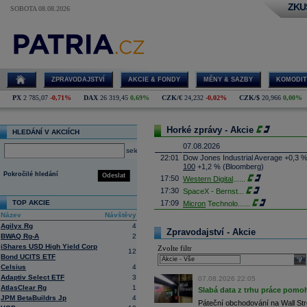
ZKU
SOBOTA 08.08.2026
ZPRAVODAJSTVÍ
AKCIE & FONDY
MĚNY & SAZBY
KOMODIT
PX
2 785,07
-0,71%
DAX
26 319,45
0,69%
CZK/€
24,232
-0,02%
CZK/$
20,966
0,00%
Horké zprávy - Akcie
HLEDÁNÍ V AKCIÍCH
07.08.2026
select
22:01
Dow Jones Industrial Average +0,3 
100
+1,2 % (Bloomberg)
Pokročilé hledání
Odeslat
17:50
Western Digital
......
17:30
SpaceX - Bernst
...
TOP AKCIE
17:09
Micron
Technolo
......
Název
Návštěvy
16:47
Exxon
Mobil - T
......
Agilyx Rg
4
16:26
Objem obchodů s akciemi na pražské
Zpravodajství - Akcie
BWAQ Rg-A
2
obchodů za poslední rok je 0,665 mld
iShares USD High Yield Corp
Zvolte filtr
16:23
Zvýšení výroby balistických střel A
12
Bond UCITS ETF
nějakou dobu potrvá. Agentuře Reuter
sele
Armin Papperger. Společná výroba 
Celsius
4
doplnit arzenál Spojeným státům, kte
Adaptiv Select ETF
3
07.08.2026 22:05
(ČTK)
AtlasClear Rg
1
Slabá data z trhu práce pomoh
16:07
Conocophillips
......
JPM BetaBuildrs Jp
4
Páteční obchodování na Wall Stre