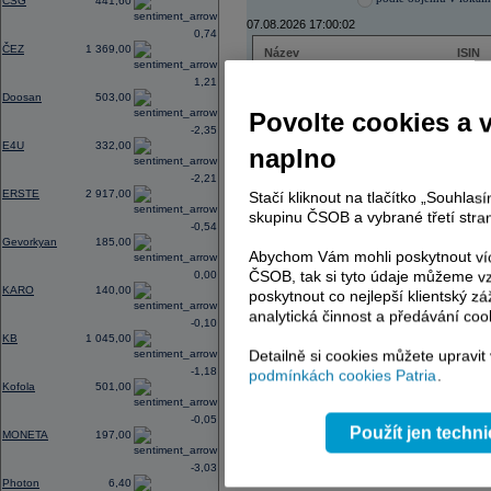
CSG
441,60
07.08.2026 17:00:02
0,74
ČEZ
1 369,00
Název
ISIN
ČEZ
CZ000
1,21
PHILIP MORRIS ČR
CS00
Doosan
503,00
ERSTE BANK
AT000
Povolte cookies a 
TMR
SK112
-2,35
E4U
332,00
naplno
-2,21
ERSTE
2 917,00
Stačí kliknout na tlačítko „Souhla
AD index - vývoj
skupinu ČSOB a vybrané třetí stran
-0,54
Region
Odeslat
Gevorkyan
185,00
select
Abychom Vám mohli poskytnout víc
ČSOB, tak si tyto údaje můžeme vz
0,00
KARO
140,00
poskytnout co nejlepší klientský zá
analytická činnost a předávání coo
-0,10
KB
1 045,00
Detailně si cookies můžete upravit
-1,18
podmínkách cookies Patria
.
Kofola
501,00
-0,05
Použít jen techn
MONETA
197,00
-3,03
Photon
6,40