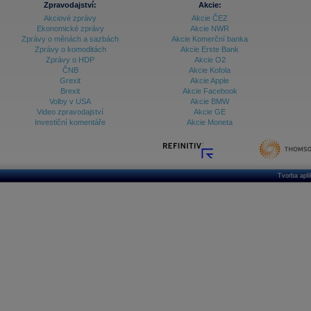
Zpravodajství:
Akcie:
Akciové zprávy
Akcie ČEZ
Archiv - Vývoj české koruny
Ekonomické zprávy
Akcie NWR
Zprávy o měnách a sazbách
Akcie Komerční banka
Archiv analýz - Makroukazatele
Zprávy o komoditách
Akcie Erste Bank
Zprávy o HDP
Akcie O2
Cenové indexy
Cenový kalkulátor
ČNB
Akcie Kofola
Ceny průmyslových výrobců - Data a prognózy
Grexit
Akcie Apple
(ČR)
Brexit
Akcie Facebook
Ceny průmyslových výrobců - Graf (ČR)
Volby v USA
Akcie BMW
Ceny průmyslových výrobců - Kalendář (ČR)
Video zpravodajství
Akcie GE
Ceny průmyslových výrobců - Zpravodajství
Investiční komentáře
Akcie Moneta
CORPORATE WEB SOLUTION
DATA EXPORT
Databanka - Akcie
Databanka - Ceny
Tvorba apl
Databanka - Ekonomický růst
Databanka - Indexy
Databanka - Měnové kurzy
Databanka - Trh práce
Databanka - Úrokové sazby
Databanka - Veřejné rozpočty