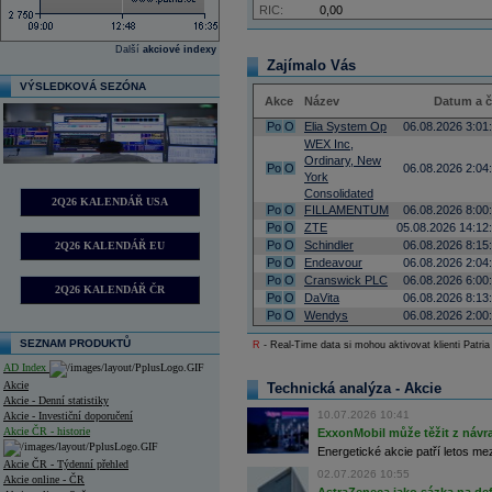
RIC:
0,00
Další
akciové indexy
Zajímalo Vás
VÝSLEDKOVÁ SEZÓNA
Akce
Název
Datum a 
Po
O
Elia System Op
06.08.2026 3:01
WEX Inc,
Ordinary, New
Po
O
06.08.2026 2:04
York
Consolidated
2Q26 KALENDÁŘ USA
Po
O
FILLAMENTUM
06.08.2026 8:00
Po
O
ZTE
05.08.2026 14:12
Po
O
Schindler
06.08.2026 8:15
2Q26 KALENDÁŘ EU
Po
O
Endeavour
06.08.2026 2:04
Po
O
Cranswick PLC
06.08.2026 6:00
2Q26 KALENDÁŘ ČR
Po
O
DaVita
06.08.2026 8:13
Po
O
Wendys
06.08.2026 2:00
SEZNAM PRODUKTŮ
R
- Real-Time data si mohou aktivovat klienti Patria
AD Index
Akcie
Technická analýza - Akcie
Akcie - Denní statistiky
10.07.2026 10:41
Akcie - Investiční doporučení
Akcie ČR - historie
ExxonMobil může těžit z návrat
Energetické akcie patří letos me
Akcie ČR - Týdenní přehled
02.07.2026 10:55
Akcie online - ČR