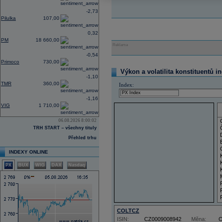
-2,73
Pilulka
107,00
0,32
PM
18 660,00
Reklama
-0,54
Primoco
730,00
Výkon a volatilita konstituentů i
-1,10
TMR
360,00
Index:
-1,16
VIG
1 710,00
06.08.2026 8:00:02
TRH START – všechny tituly
Přehled trhu
INDEXY ONLINE
PX
BUX
WIG
DAX
Nasdaq
COLTCZ
ISIN:
CZ0009008942
Měna: