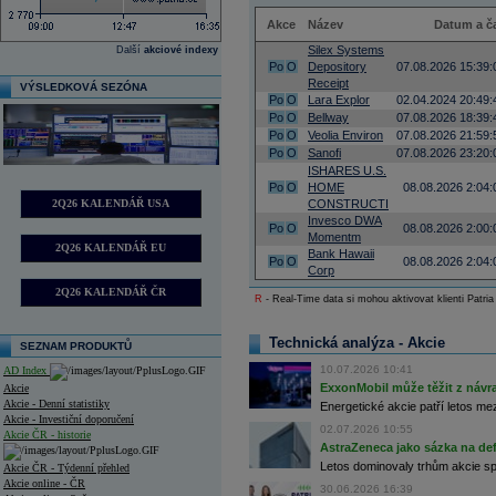
Akce
Název
Datum a č
Silex Systems
Další
akciové indexy
Po
O
Depository
07.08.2026 15:39:
Receipt
VÝSLEDKOVÁ SEZÓNA
Po
O
Lara Explor
02.04.2024 20:49:
Po
O
Bellway
07.08.2026 18:39:
Po
O
Veolia Environ
07.08.2026 21:59:
Po
O
Sanofi
07.08.2026 23:20:
ISHARES U.S.
Po
O
HOME
08.08.2026 2:04:
2Q26 KALENDÁŘ USA
CONSTRUCTI
Invesco DWA
Po
O
08.08.2026 2:00:
Momentm
2Q26 KALENDÁŘ EU
Bank Hawaii
Po
O
08.08.2026 2:04:
Corp
2Q26 KALENDÁŘ ČR
R
- Real-Time data si mohou aktivovat klienti Patria
Technická analýza - Akcie
SEZNAM PRODUKTŮ
10.07.2026 10:41
AD Index
ExxonMobil může těžit z návrat
Akcie
Akcie - Denní statistiky
Energetické akcie patří letos me
Akcie - Investiční doporučení
02.07.2026 10:55
Akcie ČR - historie
AstraZeneca jako sázka na de
Letos dominovaly trhům akcie spoj
Akcie ČR - Týdenní přehled
Akcie online - ČR
30.06.2026 16:39