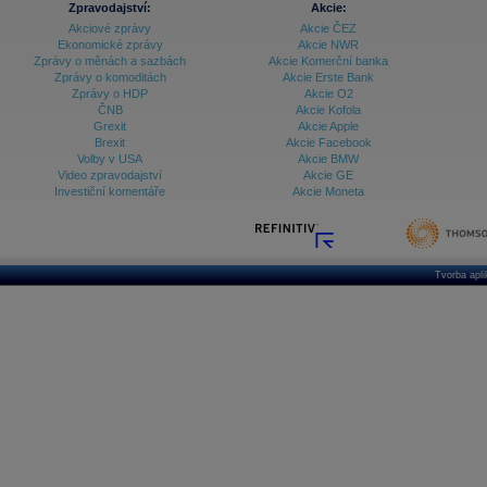
Zpravodajství:
Akcie:
Akciové zprávy
Akcie ČEZ
Archiv - Vývoj české koruny
Ekonomické zprávy
Akcie NWR
Zprávy o měnách a sazbách
Akcie Komerční banka
Archiv analýz - Makroukazatele
Zprávy o komoditách
Akcie Erste Bank
Zprávy o HDP
Akcie O2
Cenové indexy
Cenový kalkulátor
ČNB
Akcie Kofola
Ceny průmyslových výrobců - Data a prognózy
Grexit
Akcie Apple
(ČR)
Brexit
Akcie Facebook
Ceny průmyslových výrobců - Graf (ČR)
Volby v USA
Akcie BMW
Ceny průmyslových výrobců - Kalendář (ČR)
Video zpravodajství
Akcie GE
Ceny průmyslových výrobců - Zpravodajství
Investiční komentáře
Akcie Moneta
CORPORATE WEB SOLUTION
DATA EXPORT
Databanka - Akcie
Databanka - Ceny
Tvorba apl
Databanka - Ekonomický růst
Databanka - Indexy
Databanka - Měnové kurzy
Databanka - Trh práce
Databanka - Úrokové sazby
Databanka - Veřejné rozpočty