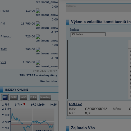
Reklama
0,00
Pilulka
110,00
0,00
Výkon a volatilita konstituentů i
PM
18 760,00
Index:
-1,37
Primoco
720,00
0,00
TMR
360,00
-1,78
VIG
1 765,00
07.08.2026 17:00:02
TRH START – všechny tituly
Přehled trhu
INDEXY ONLINE
PX
BUX
WIG
DAX
Nasdaq
COLTCZ
ISIN:
CZ0009008942
Měna:
RIC:
0,00
Zajímalo Vás