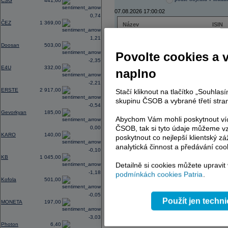
CSG
441,60
07.08.2026 17:00:02
0,74
ČEZ
1 369,00
Název
ISIN
ČEZ
CZ000
1,21
PHILIP MORRIS ČR
CS00
Doosan
503,00
ERSTE BANK
AT000
Povolte cookies a 
TMR
SK112
-2,35
E4U
332,00
naplno
-2,21
ERSTE
2 917,00
Stačí kliknout na tlačítko „Souhla
AD index - vývoj
skupinu ČSOB a vybrané třetí stran
-0,54
Region
Odeslat
Gevorkyan
185,00
select
Abychom Vám mohli poskytnout víc
ČSOB, tak si tyto údaje můžeme vz
0,00
KARO
140,00
poskytnout co nejlepší klientský zá
analytická činnost a předávání coo
-0,10
KB
1 045,00
Detailně si cookies můžete upravit
-1,18
podmínkách cookies Patria
.
Kofola
501,00
-0,05
Použít jen techn
MONETA
197,00
-3,03
Photon
6,40