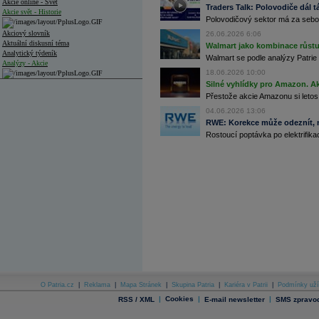
Akcie online - Svět
Traders Talk: Polovodiče dál tá
Akcie svět - Historie
Polovodičový sektor má za sebou
Akciový slovník
26.06.2026 6:06
Aktuální diskusní téma
Walmart jako kombinace růstu 
Analytický týdeník
Walmart se podle analýzy Patrie 
Analýzy - Akcie
18.06.2026 10:00
Silné vyhlídky pro Amazon. Ak
Analýzy společností - ČR
Přestože akcie Amazonu si letos
Analýzy společností - Střední Evropa
04.06.2026 13:06
RWE: Korekce může odeznít, n
Analýzy společností - Svět
Rostoucí poptávka po elektrifikac
Ankety a diskuze
Archiv - Analýzy online
Archiv - Deník událostí
Archiv - Flash analýzy (svět)
Archiv - Globální makroekonomické přehledy
Archiv - Horké Zprávy
Archiv - Kalendář událostí
Archiv - Měnová politika
Archiv - Měsíční makroekonomické přehledy
O Patria.cz
|
Reklama
|
Mapa Stránek
|
Skupina Patria
|
Kariéra v Patrii
|
Podmínky uží
Archiv - Souhrnné zprávy o vývoji ČR
|
Cookies
|
|
RSS / XML
E-mail newsletter
SMS zpravod
Archiv - Treasury alerty