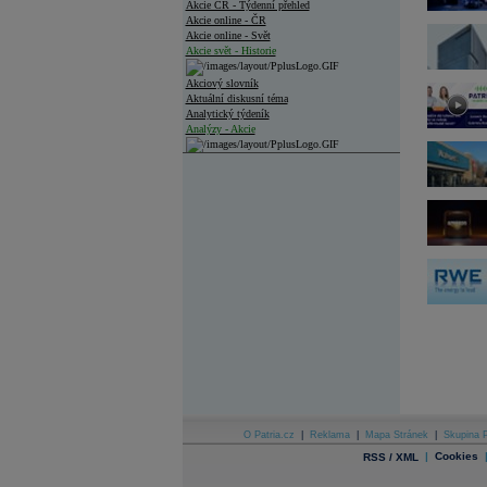
Akcie ČR - Týdenní přehled
Akcie online - ČR
Akcie online - Svět
Akcie svět - Historie
Akciový slovník
Aktuální diskusní téma
Analytický týdeník
Analýzy - Akcie
Analýzy společností - ČR
Analýzy společností - Střední Evropa
Analýzy společností - Svět
Ankety a diskuze
Archiv - Analýzy online
Archiv - Deník událostí
Archiv - Flash analýzy (svět)
Archiv - Globální makroekonomické přehledy
Archiv - Horké Zprávy
Archiv - Kalendář událostí
Archiv - Měnová politika
O Patria.cz
|
Reklama
|
Mapa Stránek
|
Skupina P
|
Cookies
RSS / XML
Archiv - Měsíční makroekonomické přehledy
Archiv - Souhrnné zprávy o vývoji ČR