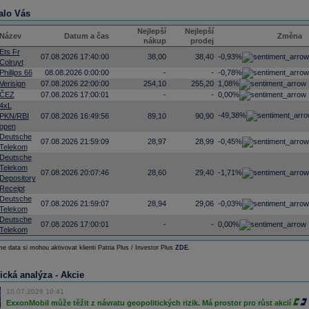
alo Vás
Nejlepší
Nejlepší
Název
Datum a čas
Změna
nákup
prodej
Ets Fr
07.08.2026 17:40:00
38,00
38,40
-0,93%
Colruyt
Phillips 66
08.08.2026 0:00:00
-
-
-0,78%
Verisign
07.08.2026 22:00:00
254,10
255,20
1,08%
ČEZ
07.08.2026 17:00:01
-
-
0,00%
4xL
-49,38%
PKN/RBI
07.08.2026 16:49:56
89,10
90,90
open
Deutsche
07.08.2026 21:59:09
28,97
28,99
-0,45%
Telekom
Deutsche
Telekom
07.08.2026 20:07:46
28,60
29,40
-1,71%
Depository
Receipt
Deutsche
07.08.2026 21:59:07
28,94
29,06
-0,03%
Telekom
Deutsche
07.08.2026 17:00:01
-
-
0,00%
Telekom
e data si mohou aktivovat klienti Patria Plus / Investor Plus
ZDE
.
ická analýza - Akcie
10.07.2026 10:41
ExxonMobil může těžit z návratu geopolitických rizik. Má prostor pro růst akcií