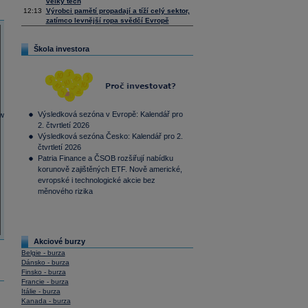
velký tech
12:13
Výrobci pamětí propadají a tíží celý sektor,
zatímco levnější ropa svědčí Evropě
Škola investora
Výsledková sezóna v Evropě: Kalendář pro
2. čtvrtletí 2026
Výsledková sezóna Česko: Kalendář pro 2.
čtvrtletí 2026
Patria Finance a ČSOB rozšiřují nabídku
korunově zajištěných ETF. Nově americké,
evropské i technologické akcie bez
měnového rizika
Akciové burzy
Belgie - burza
Dánsko - burza
Finsko - burza
Francie - burza
Itálie - burza
Kanada - burza