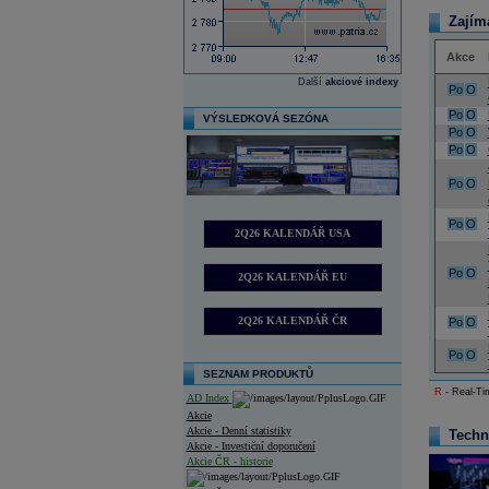
Zajím
Akce
Další
akciové indexy
Po
O
Po
O
VÝSLEDKOVÁ SEZÓNA
Po
O
Po
O
Po
O
Po
O
2Q26 KALENDÁŘ USA
Po
O
2Q26 KALENDÁŘ EU
2Q26 KALENDÁŘ ČR
Po
O
Po
O
SEZNAM PRODUKTŮ
R
- Real-Tim
AD Index
Akcie
Akcie - Denní statistiky
Techn
Akcie - Investiční doporučení
Akcie ČR - historie