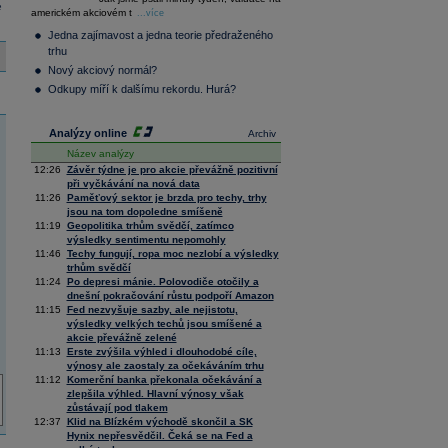
36 376,54
0,66
e
americkém akciovém t
Composite
...více
Index
Jedna zajímavost a jedna teorie předraženého
XETRA
trhu
Tecdax
4 068,78
1,69
Nový akciový normál?
Performance
index
Odkupy míří k dalšímu rekordu. Hurá?
Analýzy online
Archiv
Název analýzy
12:26
Závěr týdne je pro akcie převážně pozitivní
při vyčkávání na nová data
11:26
Paměťový sektor je brzda pro techy, trhy
jsou na tom dopoledne smíšeně
11:19
Geopolitika trhům svědčí, zatímco
výsledky sentimentu nepomohly
11:46
Techy fungují, ropa moc nezlobí a výsledky
trhům svědčí
11:24
Po depresi mánie. Polovodiče otočily a
dnešní pokračování růstu podpoří Amazon
11:15
Fed nezvyšuje sazby, ale nejistotu,
výsledky velkých techů jsou smíšené a
akcie převážně zelené
11:13
Erste zvýšila výhled i dlouhodobé cíle,
výnosy ale zaostaly za očekáváním trhu
11:12
Komerční banka překonala očekávání a
zlepšila výhled. Hlavní výnosy však
zůstávají pod tlakem
12:37
Klid na Blízkém východě skončil a SK
Hynix nepřesvědčil. Čeká se na Fed a