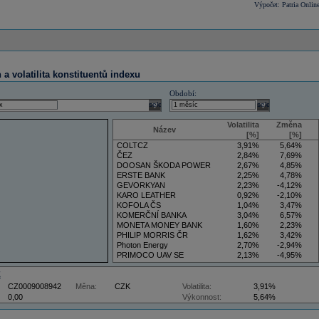
Výpočet: Patria Onlin
a volatilita konstituentů indexu
Období:
select
select
Volatilita
Změna
Název
[%]
[%]
COLTCZ
3,91%
5,64%
ČEZ
2,84%
7,69%
DOOSAN ŠKODA POWER
2,67%
4,85%
ERSTE BANK
2,25%
4,78%
GEVORKYAN
2,23%
-4,12%
KARO LEATHER
0,92%
-2,10%
KOFOLA ČS
1,04%
3,47%
KOMERČNÍ BANKA
3,04%
6,57%
MONETA MONEY BANK
1,60%
2,23%
PHILIP MORRIS ČR
1,62%
3,42%
Photon Energy
2,70%
-2,94%
PRIMOCO UAV SE
2,13%
-4,95%
VIG
4,09%
11,61%
Z
CZ0009008942
Měna:
CZK
Volatilita:
3,91%
0,00
Výkonnost:
5,64%