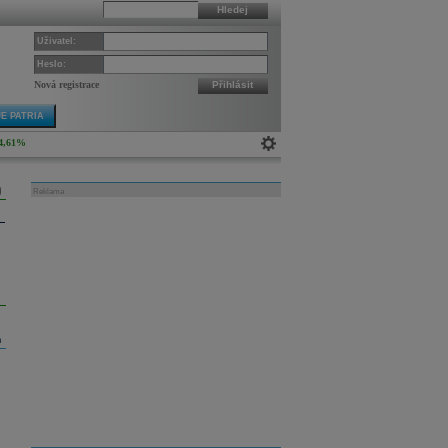
Hledej
Uživatel:
Heslo:
Nová registrace
Přihlásit
E PATRIA
4,61%
Reklama
m