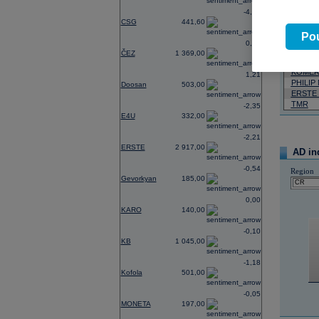
-4,62
07.08.2026
CSG
441,60
Název
Pou
0,74
VIG
ČEZ
1 369,00
ČEZ
KOMER
1,21
PHILIP
Doosan
503,00
ERSTE
TMR
-2,35
E4U
332,00
-2,21
ERSTE
2 917,00
AD in
-0,54
Region
Gevorkyan
185,00
0,00
KARO
140,00
-0,10
KB
1 045,00
-1,18
Kofola
501,00
-0,05
MONETA
197,00