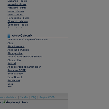
Maďarsko - burza
Německo - burza
Nizozemí - burza
Norsko - burza
Polsko - burza
Portugalsko - burza
Slovensko - burza
Španělsko - burza
Švýcarsko - burza
USA - burza
Akciový slovník
ADR (Americké depozitní certifikáty)
Akcie
Akcie kmenová
Akcie na doručitele
Akcie prioritní
Akciové riziko (Risk On Shares)
Akciové trhy
Arbitráž
At best order; at market order
Aukce na BCPP
y
Bear strategy
Bear, Bearish
Benchmark
Beta
BIC
Blokové obchody
Blue chips
stiční disclaimer
Bonita
|
Náměty
|
FAQ
|
Skupina ČSOB
Book To Bill Ratio
a
|
=
placený obsah
Book Value
Bookbuilding