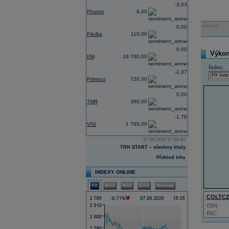
-3,03
Photon
6,40
Reklama
0,00
Pilulka
110,00
0,00
Výkon 
PM
18 760,00
Index:
-1,37
Primoco
720,00
0,00
TMR
360,00
-1,78
VIG
1 765,00
07.08.2026 17:00:02
TRH START – všechny tituly
Přehled trhu
INDEXY ONLINE
PX
BUX
WIG
DAX
Nasdaq
COLTC
ISIN:
RIC: