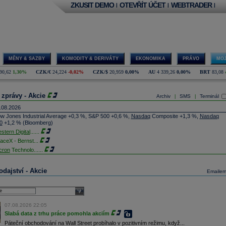
ZKUSIT DEMO
OTEVŘÍT ÚČET
WEBTRADER
|
|
|
MĚNY & SAZBY
KOMODITY & DERIVÁTY
EKONOMIKA
PRÁVO
MOJ
90,62
1,30%
CZK/€
24,224
-0,02%
CZK/$
20,959
0,00%
AU
4 339,26
0,00%
BRT
83,08
 zprávy - Akcie
Archiv
SMS
Terminál
|
|
.08.2026
w Jones Industrial Average +0,3 %, S&P 500 +0,6 %,
Nasdaq
Composite +1,3 %,
Nasdaq
0
+1,2 % (Bloomberg)
stern Digital
......
aceX - Bernst
...
cron
Technolo
......
xon
Mobil - T
......
jem obchodů s akciemi na pražské burze za dnešní den je 0,831 mld. Kč. Průměrný objem
dajství - Akcie
Emaile
chodů za poslední rok je 0,665 mld. Kč.
ýšení výroby balistických střel ATACMS ve spolupráci s americkou firmou
Lockheed Martin
jakou dobu potrvá. Agentuře Reuters to řekl generální ředitel německé zbrojovky
Rheinmetall
select
min Papperger. Společná výroba s Lockheedem v Německu by podle něj mohla pomoci
plnit arzenál Spojeným státům, které mají zvýšenou spotřebu střel kvůli válce s Íránem
07.08.2026 22:05
TK)
Slabá data z trhu práce pomohla akciím
nocophillips
......
Páteční obchodování na Wall Street probíhalo v pozitivním režimu, když...