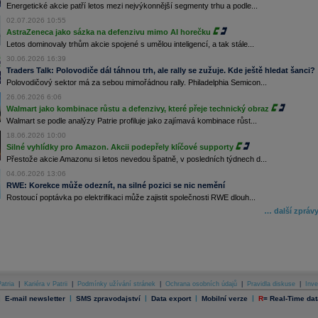
Energetické akcie patří letos mezi nejvýkonnější segmenty trhu a podle...
02.07.2026 10:55
AstraZeneca jako sázka na defenzivu mimo AI horečku
Letos dominovaly trhům akcie spojené s umělou inteligencí, a tak stále...
30.06.2026 16:39
Traders Talk: Polovodiče dál táhnou trh, ale rally se zužuje. Kde ještě hledat šanci?
Polovodičový sektor má za sebou mimořádnou rally. Philadelphia Semicon...
26.06.2026 6:06
Walmart jako kombinace růstu a defenzivy, které přeje technický obraz
Walmart se podle analýzy Patrie profiluje jako zajímavá kombinace růst...
18.06.2026 10:00
Silné vyhlídky pro Amazon. Akcii podepřely klíčové supporty
Přestože akcie Amazonu si letos nevedou špatně, v posledních týdnech d...
04.06.2026 13:06
RWE: Korekce může odeznít, na silné pozici se nic nemění
Rostoucí poptávka po elektrifikaci může zajistit společnosti RWE dlouh...
… další zpráv
atria
|
Kariéra v Patrii
|
Podmínky užívání stránek
|
Ochrana osobních údajů
|
Pravidla diskuse
|
Inve
|
|
|
|
|
E-mail newsletter
SMS zpravodajství
Data export
Mobilní verze
R
=
Real-Time dat