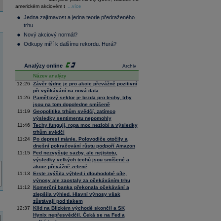
300
36 128,57
-0,05
americkém akciovém t
...více
Composite
Index
Jedna zajímavost a jedna teorie předraženého
XETRA
trhu
Tecdax
4 072,38
1,78
Nový akciový normál?
Performance
Odkupy míří k dalšímu rekordu. Hurá?
index
Analýzy online
Archiv
Název analýzy
12:26
Závěr týdne je pro akcie převážně pozitivní
při vyčkávání na nová data
11:26
Paměťový sektor je brzda pro techy, trhy
jsou na tom dopoledne smíšeně
11:19
Geopolitika trhům svědčí, zatímco
výsledky sentimentu nepomohly
11:46
Techy fungují, ropa moc nezlobí a výsledky
trhům svědčí
11:24
Po depresi mánie. Polovodiče otočily a
dnešní pokračování růstu podpoří Amazon
11:15
Fed nezvyšuje sazby, ale nejistotu,
výsledky velkých techů jsou smíšené a
akcie převážně zelené
11:13
Erste zvýšila výhled i dlouhodobé cíle,
výnosy ale zaostaly za očekáváním trhu
11:12
Komerční banka překonala očekávání a
zlepšila výhled. Hlavní výnosy však
zůstávají pod tlakem
12:37
Klid na Blízkém východě skončil a SK
Hynix nepřesvědčil. Čeká se na Fed a