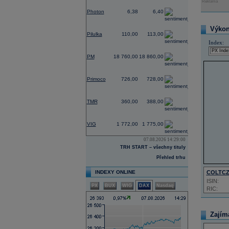
Reklama
-3,03
Photon
6,38
6,40
0,00
Výkon 
Pilulka
110,00
113,00
Index:
0,00
PM
18 760,00
18 860,00
-0,27
Primoco
726,00
728,00
0,00
TMR
360,00
388,00
-1,39
VIG
1 772,00
1 775,00
07.08.2026 14:29:00
TRH START – všechny tituly
Přehled trhu
INDEXY ONLINE
COLTC
ISIN:
PX
BUX
WIG
DAX
Nasdaq
RIC:
Zajím