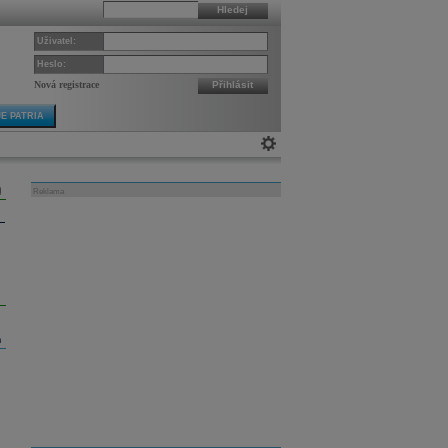
Hledej
Uživatel:
Heslo:
Nová registrace
Přihlásit
E PATRIA
Reklama
m