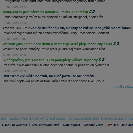
Energetické akcie patří letos mezi nejvýkonnější segmenty trhu a podle...
02.07.2026 10:55
AstraZeneca jako sázka na defenzivu mimo AI horečku
Letos dominovaly trhům akcie spojené s umělou inteligencí, a tak stále...
30.06.2026 16:39
Traders Talk: Polovodiče dál táhnou trh, ale rally se zužuje. Kde ještě hledat šanci?
Polovodičový sektor má za sebou mimořádnou rally. Philadelphia Semicon...
26.06.2026 6:06
Walmart jako kombinace růstu a defenzivy, které přeje technický obraz
Walmart se podle analýzy Patrie profiluje jako zajímavá kombinace růst...
18.06.2026 10:00
Silné vyhlídky pro Amazon. Akcii podepřely klíčové supporty
Přestože akcie Amazonu si letos nevedou špatně, v posledních týdnech d...
04.06.2026 13:06
RWE: Korekce může odeznít, na silné pozici se nic nemění
Rostoucí poptávka po elektrifikaci může zajistit společnosti RWE dlouh...
… další zpráv
atria
|
Kariéra v Patrii
|
Podmínky užívání stránek
|
Ochrana osobních údajů
|
Pravidla diskuse
|
Inve
|
|
|
|
|
E-mail newsletter
SMS zpravodajství
Data export
Mobilní verze
R
=
Real-Time dat