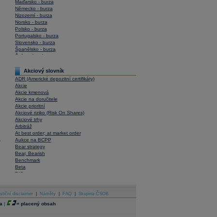
Maďarsko - burza
Německo - burza
Nizozemí - burza
Norsko - burza
Polsko - burza
Portugalsko - burza
Slovensko - burza
Španělsko - burza
Švýcarsko - burza
USA - burza
Akciový slovník
ADR (Americké depozitní certifikáty)
Akcie
Akcie kmenová
Akcie na doručitele
Akcie prioritní
Akciové riziko (Risk On Shares)
Akciové trhy
Arbitráž
At best order; at market order
Aukce na BCPP
y
Bear strategy
Bear, Bearish
Benchmark
Beta
BIC
Blokové obchody
Blue chips
stiční disclaimer
Bonita
|
Náměty
|
FAQ
|
Skupina ČSOB
Book To Bill Ratio
a
|
=
placený obsah
Book Value
Bookbuilding