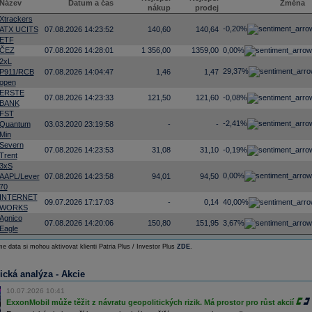
Název
Datum a čas
Změna
nákup
prodej
Xtrackers
-0,20%
ATX UCITS
07.08.2026 14:23:52
140,60
140,64
ETF
ČEZ
07.08.2026 14:28:01
1 356,00
1359,00
0,00%
2xL
29,37%
P911/RCB
07.08.2026 14:04:47
1,46
1,47
open
ERSTE
07.08.2026 14:23:33
121,50
121,60
-0,08%
BANK
FST
-2,41%
Quantum
03.03.2020 23:19:58
-
-
Min
Severn
07.08.2026 14:23:53
31,08
31,10
-0,19%
Trent
3xS
0,00%
AAPL/Lever
07.08.2026 14:23:58
94,01
94,50
70
INTERNET
09.07.2026 17:17:03
-
0,14
40,00%
WORKS
Agnico
07.08.2026 14:20:06
150,80
151,95
3,67%
Eagle
e data si mohou aktivovat klienti Patria Plus / Investor Plus
ZDE
.
ická analýza - Akcie
10.07.2026 10:41
ExxonMobil může těžit z návratu geopolitických rizik. Má prostor pro růst akcií