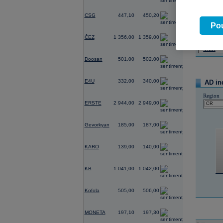
-2,83
CSG
447,10
450,20
07.08.2026
Pou
Název
0,00
ČEZ
1 356,00
1 359,00
PHILIP
TMR
1,01
Doosan
501,00
502,00
-2,35
E4U
332,00
340,00
AD in
Region
-1,14
ERSTE
2 944,00
2 949,00
-0,54
Gevorkyan
185,00
187,00
0,00
KARO
139,00
140,00
-0,38
KB
1 041,00
1 042,00
-0,39
Kofola
505,00
506,00
0,10
MONETA
197,10
197,30