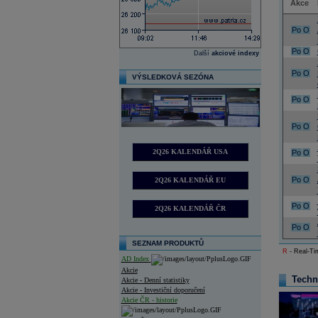
Akce
Po
O
Po
O
Další
akciové indexy
Po
O
VÝSLEDKOVÁ SEZÓNA
Po
O
Po
O
2Q26 KALENDÁŘ USA
Po
O
Po
O
2Q26 KALENDÁŘ EU
Po
O
2Q26 KALENDÁŘ ČR
Po
O
SEZNAM PRODUKTŮ
R
- Real-Tim
AD Index
Akcie
Techn
Akcie - Denní statistiky
Akcie - Investiční doporučení
Akcie ČR - historie