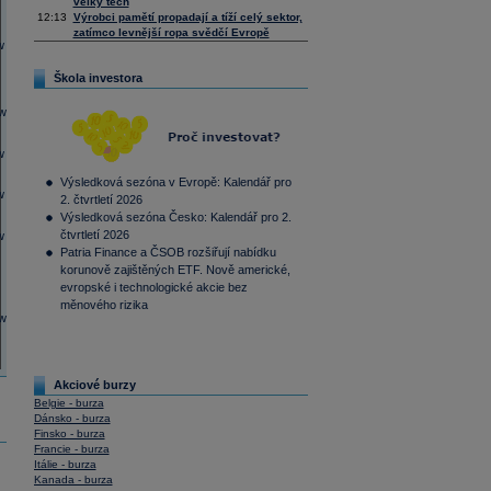
velký tech
12:13
Výrobci pamětí propadají a tíží celý sektor,
zatímco levnější ropa svědčí Evropě
Škola investora
Výsledková sezóna v Evropě: Kalendář pro
2. čtvrtletí 2026
Výsledková sezóna Česko: Kalendář pro 2.
čtvrtletí 2026
Patria Finance a ČSOB rozšiřují nabídku
korunově zajištěných ETF. Nově americké,
evropské i technologické akcie bez
měnového rizika
Akciové burzy
Belgie - burza
Dánsko - burza
Finsko - burza
Francie - burza
Itálie - burza
Kanada - burza