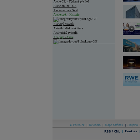
Akcie ČR - Týdenní přehled
Akcie online - ČR
Akcie online - Svět
Akcie svět - Historie
Akciový slovník
Aktuální diskusní téma
Analytický týdeník
Analýzy - Akcie
Analýzy společností - ČR
Analýzy společností - Střední Evropa
Analýzy společností - Svět
Ankety a diskuze
Archiv - Analýzy online
Archiv - Deník událostí
Archiv - Flash analýzy (svět)
Archiv - Globální makroekonomické přehledy
Archiv - Horké Zprávy
Archiv - Kalendář událostí
Archiv - Měnová politika
O Patria.cz
|
Reklama
|
Mapa Stránek
|
Skupina P
|
Cookies
RSS / XML
Archiv - Měsíční makroekonomické přehledy
Archiv - Souhrnné zprávy o vývoji ČR