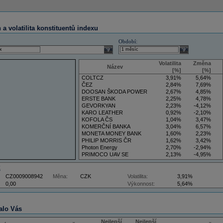
a volatilita konstituentů indexu
Období:
select
select
Volatilita
Změna
Název
[%]
[%]
COLTCZ
3,91%
5,64%
ČEZ
2,84%
7,69%
DOOSAN ŠKODA POWER
2,67%
4,85%
ERSTE BANK
2,25%
4,78%
GEVORKYAN
2,23%
-4,12%
KARO LEATHER
0,92%
-2,10%
KOFOLA ČS
1,04%
3,47%
KOMERČNÍ BANKA
3,04%
6,57%
MONETA MONEY BANK
1,60%
2,23%
PHILIP MORRIS ČR
1,62%
3,42%
Photon Energy
2,70%
-2,94%
PRIMOCO UAV SE
2,13%
-4,95%
VIG
4,09%
11,61%
Z
CZ0009008942
Měna:
CZK
Volatilita:
3,91%
0,00
Výkonnost:
5,64%
alo Vás
Nejlepší
Nejlepší