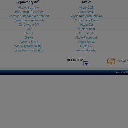
Zpravodajství:
Akcie:
Databanka - Ekonomický růst
Akciové zprávy
Akcie ČEZ
Ekonomické zprávy
Akcie NWR
Databanka - Indexy
Zprávy o měnách a sazbách
Akcie Komerční banka
Zprávy o komoditách
Akcie Erste Bank
Databanka - Měnové kurzy
Zprávy o HDP
Akcie O2
ČNB
Akcie Kofola
Databanka - Trh práce
Grexit
Akcie Apple
Brexit
Akcie Facebook
Databanka - Úrokové sazby
Volby v USA
Akcie BMW
Video zpravodajství
Akcie GE
Databanka - Veřejné rozpočty
Investiční komentáře
Akcie Moneta
Databanka - Zahraniční obchod a platební
bilance
Databanka akcie - ČR
Tvorba apl
Databanka akcie - Svět
Denní finanční zpravodaj
Denní kalendář událostí
Denní přehled - Akcie CEE
Denní přehled - Akcie ČR
Denní přehled - Akcie Svět
Dlouhé sazby - CZK dluhopisy vs. Swapy
Dlouhé sazby - Dlouhodobá výnosová křivka