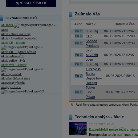
2Q26 KALENDÁŘ ČR
Zajímalo Vás
SEZNAM PRODUKTŮ
Akce
Název
Datum a čas
AD Index
Akcie
Po
O
GSK Rg
06.08.2026 21:52:47
Akcie - Denní statistiky
Po
O
ČEZ
06.08.2026 16:25:00
Akcie - Investiční doporučení
Sonoco
Akcie ČR - historie
Po
O
06.08.2026 21:52:39
Products
6xS
Akcie ČR - Týdenní přehled
Po
O
ALV/RBI
06.08.2026 13:02:07
Akcie online - ČR
open
Akcie online - Svět
Po
O
GSK Rg
06.08.2026 18:39:00
Akcie svět - Historie
Turkiye Is
Banka
Akciový slovník
Po
O
08.06.2026 9:58:16
Depository
Aktuální diskusní téma
Analytický týdeník
Receipt
Analýzy - Akcie
Tokyo
Po
O
Elec
03.10.2018 7:27:23
Analýzy společností - ČR
Power
R
- Real-Time data si mohou aktivovat klienti Patria
Analýzy společností - Střední Evropa
Analýzy společností - Svět
Technická analýza - Akcie
Ankety a diskuze
10.07.2026 10:41
Archiv - Analýzy online
ExxonMobil může těžit z návrat
Archiv - Deník událostí
Energetické akcie patří letos me