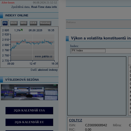
After-hours
06.08.2026 21:52:52
Zpožděná data,
Real-Time data info
INDEXY ONLINE
Reklama
PX
BUX
WIG
DAX
Nasdaq
Výkon a volatilita konstituentů i
Index:
Další
akciové indexy
VÝSLEDKOVÁ SEZÓNA
2Q26 KALENDÁŘ USA
COLTCZ
2Q26 KALENDÁŘ EU
ISIN:
CZ0009008942
Měna:
RIC:
0,00