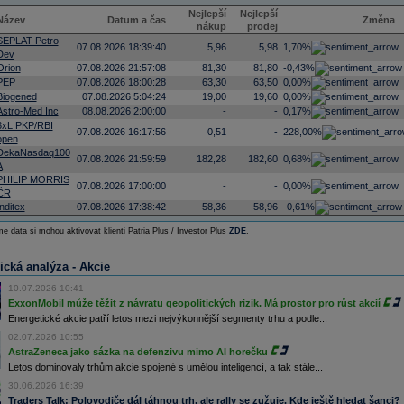
Nejlepší
Nejlepší
Název
Datum a čas
Změna
nákup
prodej
SEPLAT Petro
07.08.2026 18:39:40
5,96
5,98
1,70%
Dev
Orion
07.08.2026 21:57:08
81,30
81,80
-0,43%
PEP
07.08.2026 18:00:28
63,30
63,50
0,00%
Biogened
07.08.2026 5:04:24
19,00
19,60
0,00%
Astro-Med Inc
08.08.2026 2:00:00
-
-
0,17%
3xL PKP/RBI
07.08.2026 16:17:56
0,51
-
228,00%
open
DekaNasdaq100
07.08.2026 21:59:59
182,28
182,60
0,68%
A
PHILIP MORRIS
07.08.2026 17:00:00
-
-
0,00%
ČR
Inditex
07.08.2026 17:38:42
58,36
58,96
-0,61%
e data si mohou aktivovat klienti Patria Plus / Investor Plus
ZDE
.
ická analýza - Akcie
10.07.2026 10:41
ExxonMobil může těžit z návratu geopolitických rizik. Má prostor pro růst akcií
Energetické akcie patří letos mezi nejvýkonnější segmenty trhu a podle...
02.07.2026 10:55
AstraZeneca jako sázka na defenzivu mimo AI horečku
Letos dominovaly trhům akcie spojené s umělou inteligencí, a tak stále...
30.06.2026 16:39
Traders Talk: Polovodiče dál táhnou trh, ale rally se zužuje. Kde ještě hledat šanci?