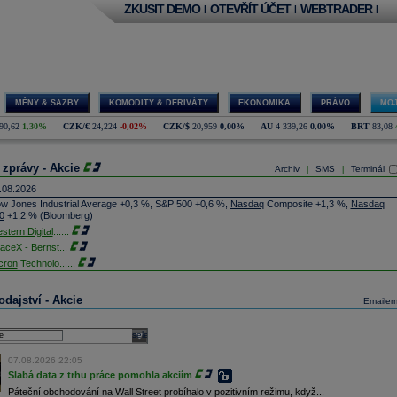
ZKUSIT DEMO
OTEVŘÍT ÚČET
WEBTRADER
|
|
|
MĚNY & SAZBY
KOMODITY & DERIVÁTY
EKONOMIKA
PRÁVO
MOJ
90,62
1,30%
CZK/€
24,224
-0,02%
CZK/$
20,959
0,00%
AU
4 339,26
0,00%
BRT
83,08
 zprávy - Akcie
Archiv
SMS
Terminál
|
|
.08.2026
w Jones Industrial Average +0,3 %, S&P 500 +0,6 %,
Nasdaq
Composite +1,3 %,
Nasdaq
0
+1,2 % (Bloomberg)
stern Digital
......
aceX - Bernst
...
cron
Technolo
......
xon
Mobil - T
......
jem obchodů s akciemi na pražské burze za dnešní den je 0,831 mld. Kč. Průměrný objem
dajství - Akcie
Emaile
chodů za poslední rok je 0,665 mld. Kč.
ýšení výroby balistických střel ATACMS ve spolupráci s americkou firmou
Lockheed Martin
jakou dobu potrvá. Agentuře Reuters to řekl generální ředitel německé zbrojovky
Rheinmetall
select
min Papperger. Společná výroba s Lockheedem v Německu by podle něj mohla pomoci
plnit arzenál Spojeným státům, které mají zvýšenou spotřebu střel kvůli válce s Íránem
07.08.2026 22:05
TK)
Slabá data z trhu práce pomohla akciím
nocophillips
......
Páteční obchodování na Wall Street probíhalo v pozitivním režimu, když...