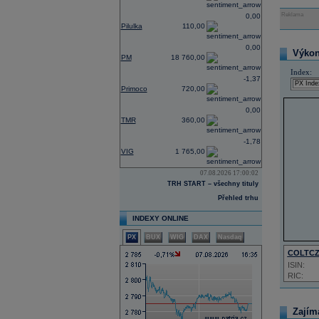
Reklama
0,00
Pilulka
110,00
0,00
Výkon 
PM
18 760,00
Index:
-1,37
Primoco
720,00
0,00
TMR
360,00
-1,78
VIG
1 765,00
07.08.2026 17:00:02
TRH START – všechny tituly
Přehled trhu
INDEXY ONLINE
PX
BUX
WIG
DAX
Nasdaq
COLTC
ISIN:
RIC:
Zajím