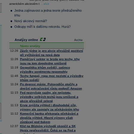
36 376,54
0,66
americkém akciovém t
Composite
...více
Index
Jedna zajímavost a jedna teorie předraženého
XETRA
trhu
Tecdax
4 068,78
1,69
Nový akciový normál?
Performance
index
Odkupy míří k dalšímu rekordu. Hurá?
Analýzy online
Archiv
Název analýzy
12:26
Závěr týdne je pro akcie převážně pozitivní
při vyčkávání na nová data
11:26
Paměťový sektor je brzda pro techy, trhy
jsou na tom dopoledne smíšeně
11:19
Geopolitika trhům svědčí, zatímco
výsledky sentimentu nepomohly
11:46
Techy fungují, ropa moc nezlobí a výsledky
trhům svědčí
11:24
Po depresi mánie. Polovodiče otočily a
dnešní pokračování růstu podpoří Amazon
11:15
Fed nezvyšuje sazby, ale nejistotu,
výsledky velkých techů jsou smíšené a
akcie převážně zelené
11:13
Erste zvýšila výhled i dlouhodobé cíle,
výnosy ale zaostaly za očekáváním trhu
11:12
Komerční banka překonala očekávání a
zlepšila výhled. Hlavní výnosy však
zůstávají pod tlakem
12:37
Klid na Blízkém východě skončil a SK
Hynix nepřesvědčil. Čeká se na Fed a