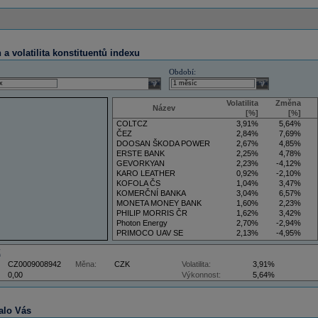
a volatilita konstituentů indexu
Období:
select
select
Volatilita
Změna
Název
[%]
[%]
COLTCZ
3,91%
5,64%
ČEZ
2,84%
7,69%
DOOSAN ŠKODA POWER
2,67%
4,85%
ERSTE BANK
2,25%
4,78%
GEVORKYAN
2,23%
-4,12%
KARO LEATHER
0,92%
-2,10%
KOFOLA ČS
1,04%
3,47%
KOMERČNÍ BANKA
3,04%
6,57%
MONETA MONEY BANK
1,60%
2,23%
PHILIP MORRIS ČR
1,62%
3,42%
Photon Energy
2,70%
-2,94%
PRIMOCO UAV SE
2,13%
-4,95%
VIG
4,09%
11,61%
Z
CZ0009008942
Měna:
CZK
Volatilita:
3,91%
0,00
Výkonnost:
5,64%
alo Vás