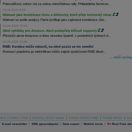
Polovodičový sektor má za sebou mimořádnou rally. Philadelphia Semicon...
26.06.2026 6:06
Walmart jako kombinace růstu a defenzivy, které přeje technický obraz
Walmart se podle analýzy Patrie profiluje jako zajímavá kombinace růst...
18.06.2026 10:00
Silné vyhlídky pro Amazon. Akcii podepřely klíčové supporty
Přestože akcie Amazonu si letos nevedou špatně, v posledních týdnech d...
04.06.2026 13:06
RWE: Korekce může odeznít, na silné pozici se nic nemění
Rostoucí poptávka po elektrifikaci může zajistit společnosti RWE dlouh...
… další zpráv
atria
|
Kariéra v Patrii
|
Podmínky užívání stránek
|
Ochrana osobních údajů
|
Pravidla diskuse
|
Inve
|
|
|
|
|
E-mail newsletter
SMS zpravodajství
Data export
Mobilní verze
R
=
Real-Time dat