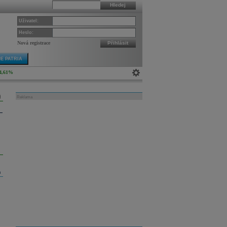
Hledej
Uživatel:
Heslo:
Nová registrace
Přihlásit
E PATRIA
4,61%
Reklama
m