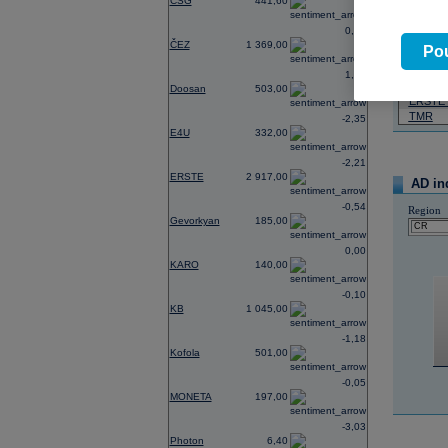
CSG
441,60
07.08.2026
0,74
ČEZ
1 369,00
Název
Pou
ČEZ
1,21
PHILIP
Doosan
503,00
ERSTE
TMR
-2,35
E4U
332,00
-2,21
ERSTE
2 917,00
AD in
-0,54
Region
Gevorkyan
185,00
0,00
KARO
140,00
-0,10
KB
1 045,00
-1,18
Kofola
501,00
-0,05
MONETA
197,00
-3,03
Photon
6,40