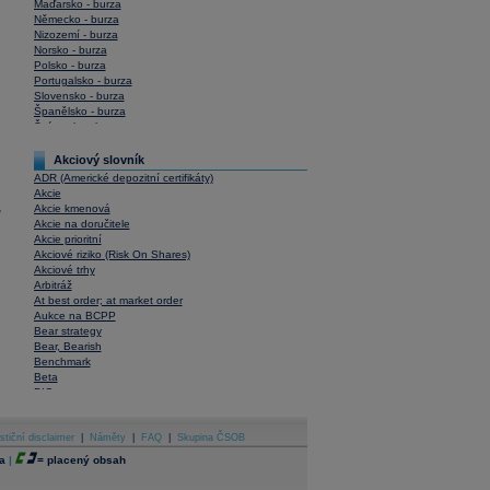
Maďarsko - burza
Německo - burza
Nizozemí - burza
Norsko - burza
Polsko - burza
Portugalsko - burza
Slovensko - burza
Španělsko - burza
Švýcarsko - burza
USA - burza
Akciový slovník
ADR (Americké depozitní certifikáty)
Akcie
Akcie kmenová
y
Akcie na doručitele
Akcie prioritní
Akciové riziko (Risk On Shares)
Akciové trhy
Arbitráž
At best order; at market order
Aukce na BCPP
Bear strategy
Bear, Bearish
Benchmark
Beta
BIC
Blokové obchody
Blue chips
stiční disclaimer
Bonita
|
Náměty
|
FAQ
|
Skupina ČSOB
Book To Bill Ratio
a
|
=
placený obsah
Book Value
Bookbuilding