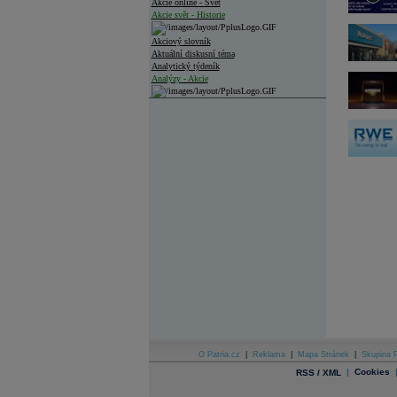
Akcie online - Svět
Akcie svět - Historie
Akciový slovník
Aktuální diskusní téma
Analytický týdeník
Analýzy - Akcie
Analýzy společností - ČR
Analýzy společností - Střední Evropa
Analýzy společností - Svět
Ankety a diskuze
Archiv - Analýzy online
Archiv - Deník událostí
Archiv - Flash analýzy (svět)
Archiv - Globální makroekonomické přehledy
Archiv - Horké Zprávy
Archiv - Kalendář událostí
Archiv - Měnová politika
Archiv - Měsíční makroekonomické přehledy
O Patria.cz
|
Reklama
|
Mapa Stránek
|
Skupina P
Archiv - Souhrnné zprávy o vývoji ČR
|
Cookies
RSS / XML
Archiv - Treasury alerty