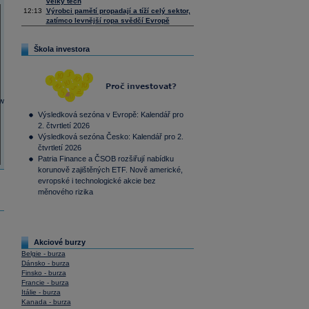
velký tech
12:13
Výrobci pamětí propadají a tíží celý sektor,
zatímco levnější ropa svědčí Evropě
Škola investora
Výsledková sezóna v Evropě: Kalendář pro
2. čtvrtletí 2026
Výsledková sezóna Česko: Kalendář pro 2.
čtvrtletí 2026
Patria Finance a ČSOB rozšiřují nabídku
korunově zajištěných ETF. Nově americké,
evropské i technologické akcie bez
měnového rizika
Akciové burzy
Belgie - burza
Dánsko - burza
Finsko - burza
Francie - burza
Itálie - burza
Kanada - burza