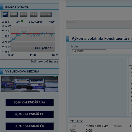
INDEXY ONLINE
PX
BUX
WIG
DAX
Nasdaq
Reklama
Výkon a volatilita konstituentů i
Index:
Další
akciové indexy
VÝSLEDKOVÁ SEZÓNA
2Q26 KALENDÁŘ USA
2Q26 KALENDÁŘ EU
COLTCZ
2Q26 KALENDÁŘ ČR
ISIN:
CZ0009008942
Měna:
RIC:
0,00