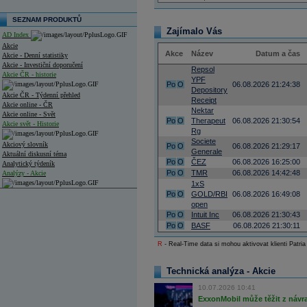
SEZNAM PRODUKTŮ
Zajímalo Vás
AD Index
Akcie
Akce
Název
Datum a čas
Akcie - Denní statistiky
Akcie - Investiční doporučení
Repsol
Akcie ČR - historie
YPF
Po
O
06.08.2026 21:24:38
Depository
Akcie ČR - Týdenní přehled
Receipt
Akcie online - ČR
Nektar
Akcie online - Svět
Po
O
Therapeut
06.08.2026 21:30:54
Akcie svět - Historie
Rg
Societe
Akciový slovník
Po
O
06.08.2026 21:29:17
Generale
Aktuální diskusní téma
Po
O
ČEZ
06.08.2026 16:25:00
Analytický týdeník
Po
O
TMR
06.08.2026 14:42:48
Analýzy - Akcie
1xS
Analýzy společností - ČR
Po
O
GOLD/RBI
06.08.2026 16:49:08
open
Analýzy společností - Střední Evropa
Po
O
Intuit Inc
06.08.2026 21:30:43
Po
O
BASF
06.08.2026 21:30:11
Analýzy společností - Svět
R
- Real-Time data si mohou aktivovat klienti Patria
Ankety a diskuze
Archiv - Analýzy online
Technická analýza - Akcie
Archiv - Deník událostí
10.07.2026 10:41
Archiv - Flash analýzy (svět)
ExxonMobil může těžit z návrat