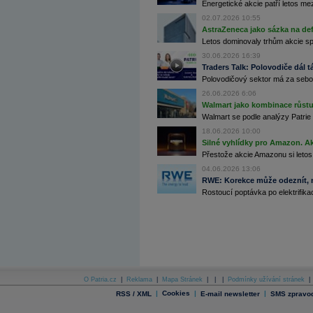
Energetické akcie patří letos me
Archiv - Globální makroekonomické přehledy
02.07.2026 10:55
AstraZeneca jako sázka na de
Archiv - Horké Zprávy
Archiv - Kalendář událostí
Letos dominovaly trhům akcie spoj
30.06.2026 16:39
Archiv - Měnová politika
Traders Talk: Polovodiče dál tá
Polovodičový sektor má za sebou
Archiv - Měsíční makroekonomické přehledy
Archiv - Souhrnné zprávy o vývoji ČR
26.06.2026 6:06
Walmart jako kombinace růstu 
Archiv - Treasury alerty
Walmart se podle analýzy Patrie 
18.06.2026 10:00
Archiv - Vývoj české koruny
Silné vyhlídky pro Amazon. Ak
Archiv analýz - Makroukazatele
Přestože akcie Amazonu si letos
04.06.2026 13:06
Cenové indexy
RWE: Korekce může odeznít, n
Cenový kalkulátor
Rostoucí poptávka po elektrifikac
Ceny průmyslových výrobců - Data a prognózy
(ČR)
Ceny průmyslových výrobců - Graf (ČR)
Ceny průmyslových výrobců - Kalendář (ČR)
Ceny průmyslových výrobců - Zpravodajství
CORPORATE WEB SOLUTION
DATA EXPORT
Databanka - Akcie
O Patria.cz
|
Reklama
|
Mapa Stránek
|
|
|
Podmínky užívání stránek
|
Databanka - Ceny
|
Cookies
|
|
RSS / XML
E-mail newsletter
SMS zpravod
Databanka - Ekonomický růst