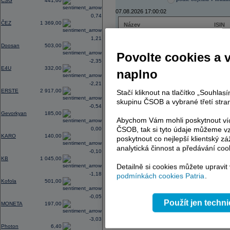
CSG
441,60
07.08.2026 17:00:02
0,74
ČEZ
1 369,00
Název
ISIN
ČEZ
CZ000
1,21
PHILIP MORRIS ČR
CS00
Doosan
503,00
ERSTE BANK
AT000
Povolte cookies a 
TMR
SK112
-2,35
E4U
332,00
naplno
-2,21
ERSTE
2 917,00
Stačí kliknout na tlačítko „Souhla
AD index - vývoj
skupinu ČSOB a vybrané třetí stran
-0,54
Region
Odeslat
Gevorkyan
185,00
select
Abychom Vám mohli poskytnout víc
ČSOB, tak si tyto údaje můžeme vz
0,00
KARO
140,00
poskytnout co nejlepší klientský zá
analytická činnost a předávání coo
-0,10
KB
1 045,00
Detailně si cookies můžete upravit
-1,18
podmínkách cookies Patria
.
Kofola
501,00
-0,05
Použít jen techn
MONETA
197,00
-3,03
Photon
6,40