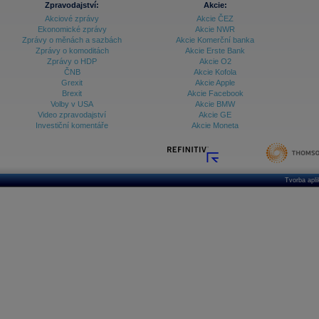
Zpravodajství:
Akcie:
Akciové zprávy
Akcie ČEZ
Archiv - Vývoj české koruny
Ekonomické zprávy
Akcie NWR
Zprávy o měnách a sazbách
Akcie Komerční banka
Archiv analýz - Makroukazatele
Zprávy o komoditách
Akcie Erste Bank
Zprávy o HDP
Akcie O2
Cenové indexy
Cenový kalkulátor
ČNB
Akcie Kofola
Ceny průmyslových výrobců - Data a prognózy
Grexit
Akcie Apple
(ČR)
Brexit
Akcie Facebook
Ceny průmyslových výrobců - Graf (ČR)
Volby v USA
Akcie BMW
Ceny průmyslových výrobců - Kalendář (ČR)
Video zpravodajství
Akcie GE
Ceny průmyslových výrobců - Zpravodajství
Investiční komentáře
Akcie Moneta
CORPORATE WEB SOLUTION
DATA EXPORT
Databanka - Akcie
Databanka - Ceny
Tvorba apl
Databanka - Ekonomický růst
Databanka - Indexy
Databanka - Měnové kurzy
Databanka - Trh práce
Databanka - Úrokové sazby
Databanka - Veřejné rozpočty