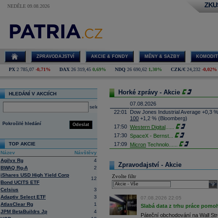
ZKU
NEDĚLE 09.08.2026
ZPRAVODAJSTVÍ
AKCIE & FONDY
MĚNY & SAZBY
KOMODIT
PX
2 785,07
-0,71%
DAX
26 319,45
0,69%
NDQ
26 690,62
1,30%
CZK/€
24,232
-0,02%
Horké zprávy - Akcie
HLEDÁNÍ V AKCIÍCH
07.08.2026
select
22:01
Dow Jones Industrial Average +0,3 
100
+1,2 % (Bloomberg)
Pokročilé hledání
Odeslat
17:50
Western Digital
......
17:30
SpaceX - Bernst
...
TOP AKCIE
17:09
Micron
Technolo
......
Název
Návštěvy
16:47
Exxon
Mobil - T
......
Agilyx Rg
4
16:26
Objem obchodů s akciemi na pražské
Zpravodajství - Akcie
BWAQ Rg-A
2
obchodů za poslední rok je 0,665 mld
iShares USD High Yield Corp
Zvolte filtr
16:23
Zvýšení výroby balistických střel A
12
Bond UCITS ETF
nějakou dobu potrvá. Agentuře Reuter
sele
Armin Papperger. Společná výroba 
Celsius
3
doplnit arzenál Spojeným státům, kte
Adaptiv Select ETF
3
07.08.2026 22:05
(ČTK)
AtlasClear Rg
1
Slabá data z trhu práce pomoh
16:07
Conocophillips
......
JPM BetaBuildrs Jp
4
Páteční obchodování na Wall Stre