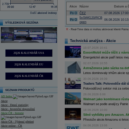
Akce
Název
Datum a 
Po
O
ČEZ
07.08.2026 17:00
Další
akciové indexy
5xSWIG20/RCB
Po
O
06.08.2026 10:13
open
VÝSLEDKOVÁ SEZÓNA
R
- Real-Time data si mohou aktivovat klienti Patria
Technická analýza - Akcie
10.07.2026 10:41
ExxonMobil může těžit z návrat
2Q26 KALENDÁŘ USA
Energetické akcie patří letos me
02.07.2026 10:55
2Q26 KALENDÁŘ EU
AstraZeneca jako sázka na de
Letos dominovaly trhům akcie spoj
2Q26 KALENDÁŘ ČR
30.06.2026 16:39
Traders Talk: Polovodiče dál tá
Polovodičový sektor má za sebou
SEZNAM PRODUKTŮ
26.06.2026 6:06
AD Index
Walmart jako kombinace růstu 
Akcie
Walmart se podle analýzy Patrie 
Akcie - Denní statistiky
Akcie - Investiční doporučení
18.06.2026 10:00
Akcie ČR - historie
Silné vyhlídky pro Amazon. Ak
Přestože akcie Amazonu si letos
Akcie ČR - Týdenní přehled
04.06.2026 13:06
Akcie online - ČR