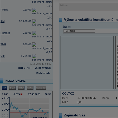
Reklama
0,00
Pilulka
110,00
0,00
Výkon a volatilita konstituentů i
PM
18 760,00
Index:
-1,37
Primoco
720,00
0,00
TMR
360,00
-1,78
VIG
1 765,00
07.08.2026 17:00:02
TRH START – všechny tituly
Přehled trhu
INDEXY ONLINE
PX
BUX
WIG
DAX
Nasdaq
COLTCZ
ISIN:
CZ0009008942
Měna:
RIC:
0,00
Zajímalo Vás