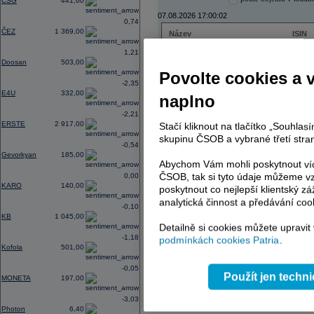
CSG
441,60
07.08.2026 17:00:02
0,74
ČEZ
1 369,00
Název
ISIN
ČEZ
CZ000
1,21
PHILIP MORRIS ČR
CS00
Doosan
503,00
ERSTE BANK
AT000
Povolte cookies a 
TMR
SK112
-2,35
E4U
332,00
naplno
-2,21
ERSTE
2 917,00
Stačí kliknout na tlačítko „Souhla
AD index - vývoj
skupinu ČSOB a vybrané třetí stran
-0,54
Region
Odeslat
Gevorkyan
185,00
select
Abychom Vám mohli poskytnout víc
ČSOB, tak si tyto údaje můžeme vz
0,00
KARO
140,00
poskytnout co nejlepší klientský zá
analytická činnost a předávání coo
-0,10
KB
1 045,00
Detailně si cookies můžete upravit
-1,18
podmínkách cookies Patria
.
Kofola
501,00
-0,05
Použít jen techn
MONETA
197,00
-3,03
Photon
6,40