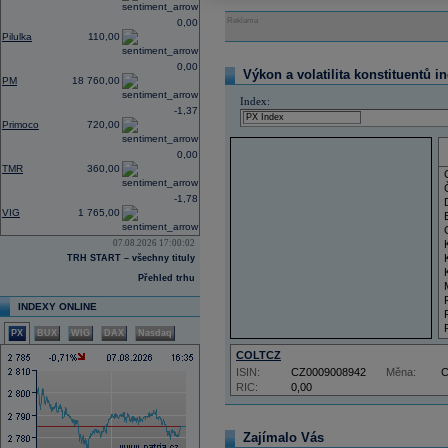
Reklama
0,00
Pilulka
110,00
0,00
Výkon a volatilita konstituentů i
PM
18 760,00
Index:
-1,37
Primoco
720,00
0,00
TMR
360,00
-1,78
VIG
1 765,00
07.08.2026 17:00:02
TRH START – všechny tituly
Přehled trhu
INDEXY ONLINE
PX
BUX
WIG
DAX
Nasdaq
COLTCZ
ISIN:
CZ0009008942
Měna:
RIC:
0,00
Zajímalo Vás