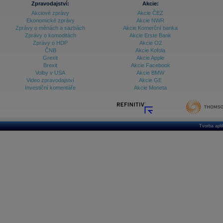
Zpravodajství:
Akcie:
Akciové zprávy
Akcie ČEZ
Archiv - Vývoj české koruny
Ekonomické zprávy
Akcie NWR
Zprávy o měnách a sazbách
Akcie Komerční banka
Archiv analýz - Makroukazatele
Zprávy o komoditách
Akcie Erste Bank
Zprávy o HDP
Akcie O2
Cenové indexy
Cenový kalkulátor
ČNB
Akcie Kofola
Ceny průmyslových výrobců - Data a prognózy
Grexit
Akcie Apple
(ČR)
Brexit
Akcie Facebook
Ceny průmyslových výrobců - Graf (ČR)
Volby v USA
Akcie BMW
Ceny průmyslových výrobců - Kalendář (ČR)
Video zpravodajství
Akcie GE
Ceny průmyslových výrobců - Zpravodajství
Investiční komentáře
Akcie Moneta
CORPORATE WEB SOLUTION
DATA EXPORT
Databanka - Akcie
Databanka - Ceny
Tvorba apl
Databanka - Ekonomický růst
Databanka - Indexy
Databanka - Měnové kurzy
Databanka - Trh práce
Databanka - Úrokové sazby
Databanka - Veřejné rozpočty