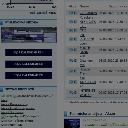
Akce
Název
Datum a čas
Po
O
GR.Sarantis
07.08.2026 16:25:01
Další
akciové indexy
Xtrackers
Po
O
ATX UCITS
07.08.2026 17:30:44
VÝSLEDKOVÁ SEZÓNA
ETF
Po
O
ČEZ
07.08.2026 17:00:02
2xL
Po
O
P911/RCB
07.08.2026 16:47:15
open
ERSTE
Po
O
07.08.2026 17:50:01
BANK
2Q26 KALENDÁŘ USA
FST
Po
O
Quantum
03.03.2020 23:19:58
2Q26 KALENDÁŘ EU
Min
Severn
Po
O
07.08.2026 18:39:40
Trent
2Q26 KALENDÁŘ ČR
3xS
Po
O
AAPL/Lever
07.08.2026 17:40:00
70
SEZNAM PRODUKTŮ
INTERNET
Po
O
09.07.2026 17:17:03
WORKS
AD Index
Akcie
R
- Real-Time data si mohou aktivovat klienti Patria
Akcie - Denní statistiky
Akcie - Investiční doporučení
Akcie ČR - historie
Technická analýza - Akcie
10.07.2026 10:41
Akcie ČR - Týdenní přehled
Akcie online - ČR
ExxonMobil může těžit z návrat