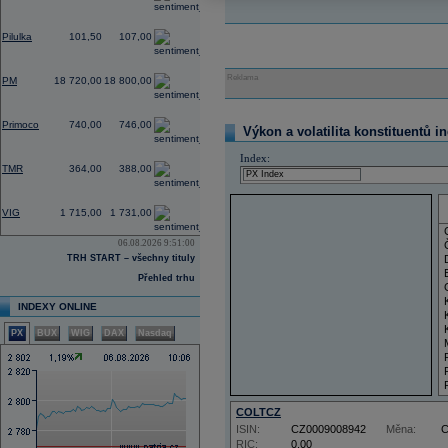
0,00
Pilulka
101,50
107,00
0,32
Reklama
PM
18 720,00
18 800,00
2,47
Primoco
740,00
746,00
Výkon a volatilita konstituentů i
0,00
Index:
TMR
364,00
388,00
0,00
VIG
1 715,00
1 731,00
06.08.2026 9:51:00
TRH START – všechny tituly
Přehled trhu
INDEXY ONLINE
PX
BUX
WIG
DAX
Nasdaq
COLTCZ
ISIN:
CZ0009008942
Měna:
RIC:
0,00