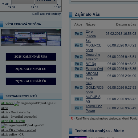
Zajímalo Vás
Další
akciové indexy
VÝSLEDKOVÁ SEZÓNA
Akce
Název
Datum a čas
Ebro
Po
O
26.02.2013 16:58:03
Puleva
3xL
Po
O
MBG/RCB
06.08.2026 9:43:21
open
Deutsche
2Q26 KALENDÁŘ USA
Po
O
06.08.2026 9:45:51
Telekom
Po
O
BIF Rg
06.08.2026 9:43:02
Po
O
Evotec OAI
06.08.2026 9:45:35
2Q26 KALENDÁŘ EU
AECOM
Po
O
06.08.2026 2:04:00
Tech
2Q26 KALENDÁŘ ČR
3xS
Po
O
GOLD/RCB
06.08.2026 9:27:53
open
SEZNAM PRODUKTŮ
AURUBIS
Po
O
06.08.2026 9:45:42
AG
AD Index
Tokyo Elec
Akcie
Po
O
06.08.2026 9:45:49
Power
Akcie - Denní statistiky
Akcie - Investiční doporučení
R
- Real-Time data si mohou aktivovat klienti Patria
Akcie ČR - historie
Akcie ČR - Týdenní přehled
Technická analýza - Akcie
Akcie online - ČR