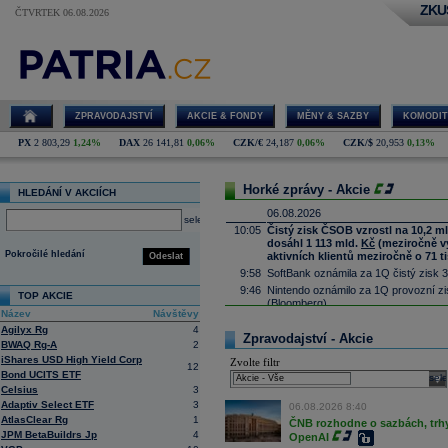
ZKU
ČTVRTEK 06.08.2026
ZPRAVODAJSTVÍ
AKCIE & FONDY
MĚNY & SAZBY
KOMODIT
PX
2 803,29
1,24%
DAX
26 141,81
0,06%
CZK/€
24,187
0,06%
CZK/$
20,953
0,13%
Horké zprávy - Akcie
HLEDÁNÍ V AKCIÍCH
06.08.2026
select
10:05
Čistý zisk ČSOB vzrostl na 10,2 m
dosáhl 1 113 mld.
Kč
(meziročně vyš
Pokročilé hledání
aktivních klientů meziročně o 71 ti
Odeslat
9:58
SoftBank oznámila za 1Q čistý zisk 3
9:46
Nintendo oznámilo za 1Q provozní zis
TOP AKCIE
(Bloomberg)
Název
Návštěvy
9:23
MercadoLibre oznámil za 2Q čisté tr
Agilyx Rg
4
(Bloomberg)
Zpravodajství - Akcie
BWAQ Rg-A
2
9:09
ČR:
Průmyslová výroba
v červnu mez
iShares USD High Yield Corp
Zvolte filtr
předchozímu poklesu o 1,0 % (Bloo
12
Bond UCITS ETF
sele
8:53
Deutsche Telekom
navyšuje program 
Celsius
3
8:51
Block očekává ve 3Q upr. provozní z
Adaptiv Select ETF
3
06.08.2026 8:40
8:41
Siemens
navyšuje výhled a očekává zi
AtlasClear Rg
1
ČNB rozhodne o sazbách, trhy 
(Bloomberg)
JPM BetaBuildrs Jp
4
OpenAI
8:35
AI model od Mety během kyberbezpečn