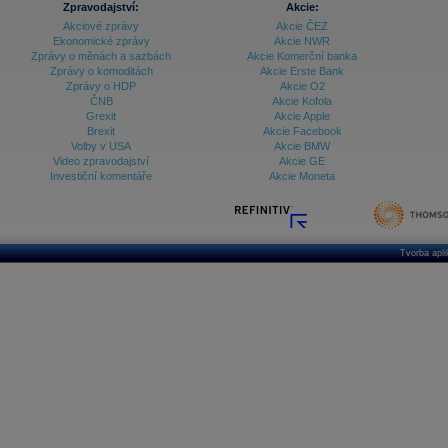
Zpravodajství:
Akcie:
Akciové zprávy
Akcie ČEZ
Archiv - Vývoj české koruny
Ekonomické zprávy
Akcie NWR
Zprávy o měnách a sazbách
Akcie Komerční banka
Archiv analýz - Makroukazatele
Zprávy o komoditách
Akcie Erste Bank
Zprávy o HDP
Akcie O2
Cenové indexy
Cenový kalkulátor
ČNB
Akcie Kofola
Ceny průmyslových výrobců - Data a prognózy
Grexit
Akcie Apple
(ČR)
Brexit
Akcie Facebook
Ceny průmyslových výrobců - Graf (ČR)
Volby v USA
Akcie BMW
Ceny průmyslových výrobců - Kalendář (ČR)
Video zpravodajství
Akcie GE
Ceny průmyslových výrobců - Zpravodajství
Investiční komentáře
Akcie Moneta
CORPORATE WEB SOLUTION
DATA EXPORT
Databanka - Akcie
Databanka - Ceny
Tvorba apl
Databanka - Ekonomický růst
Databanka - Indexy
Databanka - Měnové kurzy
Databanka - Trh práce
Databanka - Úrokové sazby
Databanka - Veřejné rozpočty