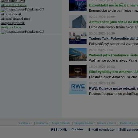
10.07.2026 10:41
Akcie online - Svět
Akcie svět - Historie
ExxonMobil může těžit z návrat
Energetické akcie patří letos me
Akciový slovník
02.07.2026 10:55
Aktuální diskusní téma
AstraZeneca jako sázka na de
Analytický týdeník
Letos dominovaly trhům akcie spoj
Analýzy - Akcie
30.06.2026 16:39
Analýzy společností - ČR
Traders Talk: Polovodiče dál tá
Polovodičový sektor má za sebou
Analýzy společností - Střední Evropa
26.06.2026 6:06
Analýzy společností - Svět
Walmart jako kombinace růstu 
Walmart se podle analýzy Patrie 
Ankety a diskuze
18.06.2026 10:00
Archiv - Analýzy online
Silné vyhlídky pro Amazon. Ak
Archiv - Deník událostí
Přestože akcie Amazonu si letos
Archiv - Flash analýzy (svět)
04.06.2026 13:06
RWE: Korekce může odeznít, n
Archiv - Globální makroekonomické přehledy
Rostoucí poptávka po elektrifikac
Archiv - Horké Zprávy
Archiv - Kalendář událostí
Archiv - Měnová politika
Archiv - Měsíční makroekonomické přehledy
O Patria.cz
|
Reklama
|
Mapa Stránek
|
Skupina Patria
|
Kariéra v Patrii
|
Podmínky uží
Archiv - Souhrnné zprávy o vývoji ČR
|
Cookies
|
|
RSS / XML
E-mail newsletter
SMS zpravod
Archiv - Treasury alerty