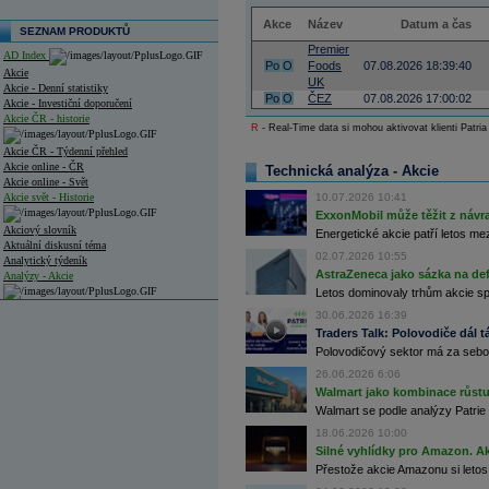
Akce
Název
Datum a čas
SEZNAM PRODUKTŮ
Premier
AD Index
Po
O
Foods
07.08.2026 18:39:40
Akcie
UK
Akcie - Denní statistiky
Po
O
ČEZ
07.08.2026 17:00:02
Akcie - Investiční doporučení
Akcie ČR - historie
R
- Real-Time data si mohou aktivovat klienti Patria
Akcie ČR - Týdenní přehled
Akcie online - ČR
Technická analýza - Akcie
Akcie online - Svět
Akcie svět - Historie
10.07.2026 10:41
ExxonMobil může těžit z návrat
Akciový slovník
Energetické akcie patří letos me
Aktuální diskusní téma
02.07.2026 10:55
Analytický týdeník
AstraZeneca jako sázka na de
Analýzy - Akcie
Letos dominovaly trhům akcie spoj
Analýzy společností - ČR
30.06.2026 16:39
Traders Talk: Polovodiče dál tá
Analýzy společností - Střední Evropa
Polovodičový sektor má za sebou
Analýzy společností - Svět
26.06.2026 6:06
Walmart jako kombinace růstu 
Ankety a diskuze
Walmart se podle analýzy Patrie 
Archiv - Analýzy online
18.06.2026 10:00
Archiv - Deník událostí
Silné vyhlídky pro Amazon. Ak
Přestože akcie Amazonu si letos
Archiv - Flash analýzy (svět)