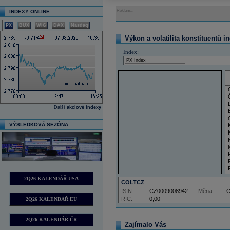
Reklama
INDEXY ONLINE
PX
BUX
WIG
DAX
Nasdaq
Výkon a volatilita konstituentů i
Index:
Další
akciové indexy
VÝSLEDKOVÁ SEZÓNA
2Q26 KALENDÁŘ USA
COLTCZ
ISIN:
CZ0009008942
Měna:
RIC:
0,00
2Q26 KALENDÁŘ EU
2Q26 KALENDÁŘ ČR
Zajímalo Vás