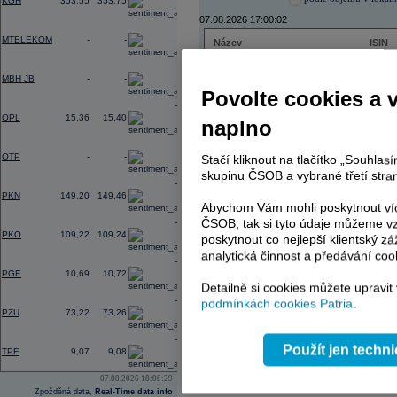
KGH
353,55
353,75
07.08.2026 17:00:02
0,00
MTELEKOM
-
-
Název
ISIN
ČEZ
CZ000
0,00
PHILIP MORRIS ČR
CS00
MBH JB
-
-
ERSTE BANK
AT000
Povolte cookies a 
TMR
SK112
-0,36
OPL
15,36
15,40
naplno
0,00
OTP
-
-
Stačí kliknout na tlačítko „Souhla
AD index - vývoj
skupinu ČSOB a vybrané třetí stran
-2,38
Region
Odeslat
PKN
149,20
149,46
select
Abychom Vám mohli poskytnout víc
ČSOB, tak si tyto údaje můžeme vz
-0,60
PKO
109,22
109,24
poskytnout co nejlepší klientský zá
analytická činnost a předávání coo
-0,46
PGE
10,69
10,72
Detailně si cookies můžete upravit
-0,22
podmínkách cookies Patria
.
PZU
73,22
73,26
-1,56
Použít jen techn
TPE
9,07
9,08
07.08.2026 18:00:29
Zpožděná data,
Real-Time data info