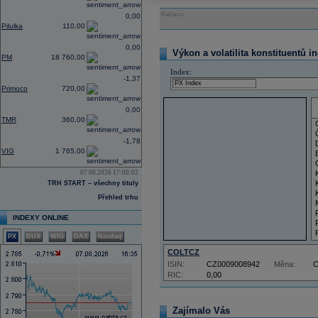
Reklama
0,00
Pilulka
110,00
0,00
Výkon a volatilita konstituentů i
PM
18 760,00
Index:
-1,37
Primoco
720,00
0,00
TMR
360,00
-1,78
VIG
1 765,00
07.08.2026 17:00:02
TRH START – všechny tituly
Přehled trhu
INDEXY ONLINE
PX
BUX
WIG
DAX
Nasdaq
COLTCZ
ISIN:
CZ0009008942
Měna:
RIC:
0,00
Zajímalo Vás