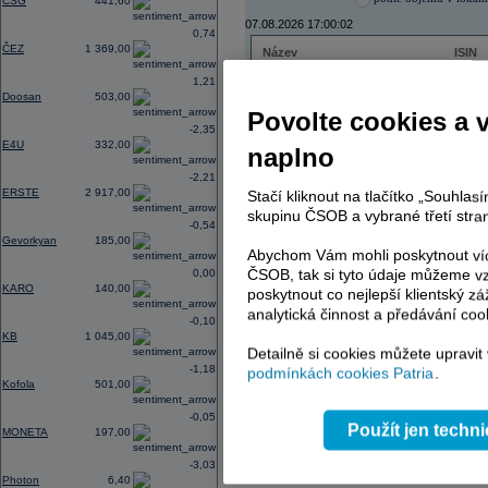
CSG
441,60
07.08.2026 17:00:02
0,74
ČEZ
1 369,00
Název
ISIN
ČEZ
CZ000
1,21
PHILIP MORRIS ČR
CS00
Doosan
503,00
ERSTE BANK
AT000
Povolte cookies a 
TMR
SK112
-2,35
E4U
332,00
naplno
-2,21
ERSTE
2 917,00
Stačí kliknout na tlačítko „Souhla
AD index - vývoj
skupinu ČSOB a vybrané třetí stran
-0,54
Region
Odeslat
Gevorkyan
185,00
select
Abychom Vám mohli poskytnout víc
ČSOB, tak si tyto údaje můžeme vz
0,00
KARO
140,00
poskytnout co nejlepší klientský zá
analytická činnost a předávání coo
-0,10
KB
1 045,00
Detailně si cookies můžete upravit
-1,18
podmínkách cookies Patria
.
Kofola
501,00
-0,05
Použít jen techn
MONETA
197,00
-3,03
Photon
6,40