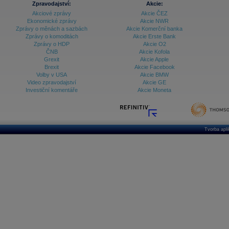
Zpravodajství:
Akcie:
Akciové zprávy
Akcie ČEZ
Archiv - Vývoj české koruny
Ekonomické zprávy
Akcie NWR
Zprávy o měnách a sazbách
Akcie Komerční banka
Archiv analýz - Makroukazatele
Zprávy o komoditách
Akcie Erste Bank
Zprávy o HDP
Akcie O2
Cenové indexy
Cenový kalkulátor
ČNB
Akcie Kofola
Ceny průmyslových výrobců - Data a prognózy
Grexit
Akcie Apple
(ČR)
Brexit
Akcie Facebook
Ceny průmyslových výrobců - Graf (ČR)
Volby v USA
Akcie BMW
Ceny průmyslových výrobců - Kalendář (ČR)
Video zpravodajství
Akcie GE
Ceny průmyslových výrobců - Zpravodajství
Investiční komentáře
Akcie Moneta
CORPORATE WEB SOLUTION
DATA EXPORT
Databanka - Akcie
Databanka - Ceny
Tvorba apl
Databanka - Ekonomický růst
Databanka - Indexy
Databanka - Měnové kurzy
Databanka - Trh práce
Databanka - Úrokové sazby
Databanka - Veřejné rozpočty