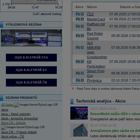
Akce
Název
Datum a ča
Po
O
ČEZ
07.08.2026 17:00:0
Další
akciové indexy
Po
O
MasterCard
07.08.2026 21:59:5
Raiffsen Intl
VÝSLEDKOVÁ SEZÓNA
Po
O
07.08.2026 17:00:0
Bk
Red Robin
Po
O
08.08.2026 2:00:0
Gourmt
3xS
Po
O
MBK/RBI
07.08.2026 9:08:3
open
Graubundner
2Q26 KALENDÁŘ USA
Po
O
KB
07.08.2026 18:05:1
Participation
2Q26 KALENDÁŘ EU
Simon Prop
Po
O
08.08.2026 2:04:0
Grp
Po
O
Phylogica
03.10.2018 7:28:4
2Q26 KALENDÁŘ ČR
R
- Real-Time data si mohou aktivovat klienti Patria
SEZNAM PRODUKTŮ
Technická analýza - Akcie
AD Index
10.07.2026 10:41
Akcie
ExxonMobil může těžit z návrat
Akcie - Denní statistiky
Akcie - Investiční doporučení
Energetické akcie patří letos me
Akcie ČR - historie
02.07.2026 10:55
AstraZeneca jako sázka na de
Akcie ČR - Týdenní přehled
Letos dominovaly trhům akcie spoj
Akcie online - ČR