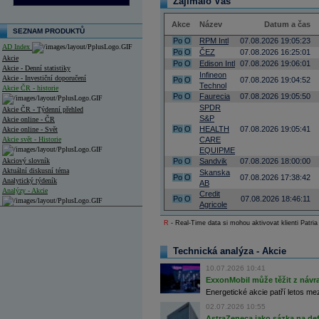
Zajímalo Vás
Akce
Název
Datum a čas
SEZNAM PRODUKTŮ
Po
O
RPM Intl
07.08.2026 19:05:23
AD Index
Po
O
ČEZ
07.08.2026 16:25:01
Akcie
Po
O
Edison Intl
07.08.2026 19:06:01
Akcie - Denní statistiky
Infineon
Akcie - Investiční doporučení
Po
O
07.08.2026 19:04:52
Technol
Akcie ČR - historie
Po
O
Faurecia
07.08.2026 19:05:50
SPDR
Akcie ČR - Týdenní přehled
S&P
Akcie online - ČR
Po
O
HEALTH
07.08.2026 19:05:41
Akcie online - Svět
Akcie svět - Historie
CARE
EQUIPME
Akciový slovník
Po
O
Sandvik
07.08.2026 18:00:00
Aktuální diskusní téma
Skanska
Po
O
07.08.2026 17:38:42
Analytický týdeník
AB
Analýzy - Akcie
Credit
Po
O
07.08.2026 18:46:11
Agricole
Analýzy společností - ČR
R
- Real-Time data si mohou aktivovat klienti Patria
Analýzy společností - Střední Evropa
Technická analýza - Akcie
Analýzy společností - Svět
10.07.2026 10:41
Ankety a diskuze
ExxonMobil může těžit z návrat
Archiv - Analýzy online
Energetické akcie patří letos me
Archiv - Deník událostí
02.07.2026 10:55
Archiv - Flash analýzy (svět)
AstraZeneca jako sázka na de