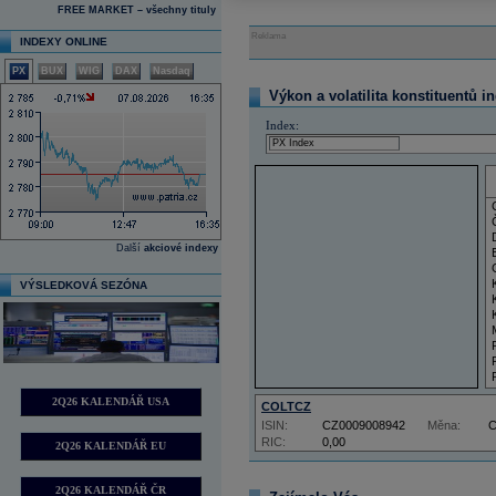
FREE MARKET – všechny tituly
Reklama
INDEXY ONLINE
PX
BUX
WIG
DAX
Nasdaq
Výkon a volatilita konstituentů i
Index:
Další
akciové indexy
VÝSLEDKOVÁ SEZÓNA
2Q26 KALENDÁŘ USA
COLTCZ
ISIN:
CZ0009008942
Měna:
RIC:
0,00
2Q26 KALENDÁŘ EU
2Q26 KALENDÁŘ ČR