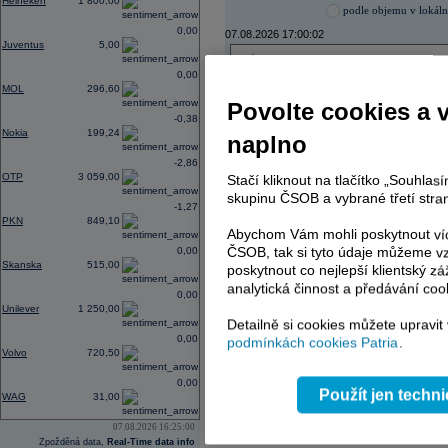
Heineken
1 800,00
podle objemu v lokál
0,00
07.08.2026 17:00:02
Juventus
5,00
Název
ISIN
0,00
ČEZ
CZ000
MOL
296,60
PHILIP MORRIS ČR
CS00
Povolte cookies a 
ERSTE BANK
AT000
-0,38
TMR
SK112
Nokia
199,24
naplno
-2,86
OTP
3 059,00
Stačí kliknout na tlačítko „Souhla
AD index - vývoj
skupinu ČSOB a vybrané třetí stran
-1,27
PKN
849,10
Region
Odeslat
Abychom Vám mohli poskytnout víc
select
ČSOB, tak si tyto údaje můžeme vz
0,00
Skanska
515,00
poskytnout co nejlepší klientský zá
analytická činnost a předávání coo
0,00
Unilever
1 250,00
Detailně si cookies můžete upravit
0,00
podmínkách cookies Patria
.
Volvo
720,50
0,00
Použít jen techn
WAG
31,00
07.08.2026 16:25:00
Zpožděná data,
Real-Time data info