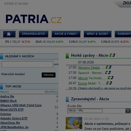
ZKU
PÁTEK 07.08.2026
ZPRAVODAJSTVÍ
AKCIE & FONDY
MĚNY & SAZBY
KOMODIT
PX
2 785,07
-0,71%
DAX
26 319,45
0,69%
CZK/€
24,247
0,09%
CZK/$
20,976
-0,25%
Horké zprávy - Akcie
HLEDÁNÍ V AKCIÍCH
07.08.2026
select
17:50
Western Digital
......
17:30
SpaceX - Bernst
...
Pokročilé hledání
Odeslat
17:09
Micron
Technolo
......
16:47
Exxon
Mobil - T
......
TOP AKCIE
16:26
Objem obchodů s akciemi na pražské
Název
Návštěvy
obchodů za poslední rok je 0,665 mld
Agilyx Rg
4
16:23
Zvýšení výroby balistických střel A
Zpravodajství - Akcie
BWAQ Rg-A
2
nějakou dobu potrvá. Agentuře Reuter
Armin Papperger. Společná výroba 
iShares USD High Yield Corp
Zvolte filtr
12
doplnit arzenál Spojeným státům, kte
Bond UCITS ETF
sele
(ČTK)
Celsius
3
16:07
Conocophillips
......
Adaptiv Select ETF
3
07.08.2026 17:51
15:38
Zisky evropských firem s vysokou trž
AtlasClear Rg
1
Akcie v optimismu, průmysl v
vzrostly nejvíce od třetího čtvrtletí
JPM BetaBuildrs Jp
4
Dnes se po čase podíváme, jak j
energetických firem. S odkazem na g