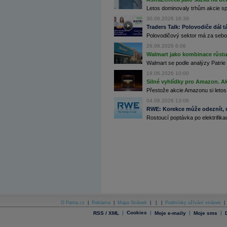
Letos dominovaly trhům akcie spoj
Archiv - Globální makroekonomické přehledy
30.06.2026 16:39
Traders Talk: Polovodiče dál tá
Archiv - Horké Zprávy
Polovodičový sektor má za sebou
Archiv - Kalendář událostí
26.06.2026 6:06
Archiv - Měnová politika
Walmart jako kombinace růstu 
Walmart se podle analýzy Patrie 
Archiv - Měsíční makroekonomické přehledy
18.06.2026 10:00
Archiv - Souhrnné zprávy o vývoji ČR
Silné vyhlídky pro Amazon. Ak
Archiv - Treasury alerty
Přestože akcie Amazonu si letos
04.06.2026 13:06
Archiv - Vývoj české koruny
RWE: Korekce může odeznít, n
Rostoucí poptávka po elektrifikac
Archiv analýz - Makroukazatele
Cenové indexy
Cenový kalkulátor
Ceny průmyslových výrobců - Data a prognózy
(ČR)
Ceny průmyslových výrobců - Graf (ČR)
Ceny průmyslových výrobců - Kalendář (ČR)
Ceny průmyslových výrobců - Zpravodajství
CORPORATE WEB SOLUTION
DATA EXPORT
Databanka - Akcie
O Patria.cz
|
Reklama
|
Mapa Stránek
|
|
|
Podmínky užívání stránek
|
|
Cookies
|
|
|
RSS / XML
Moje e-maily
Moje sms
Databanka - Ceny