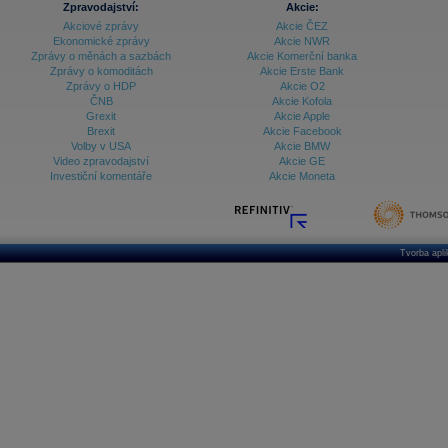
Databanka - Ekonomický růst
Zpravodajství:
Akcie:
Akciové zprávy
Akcie ČEZ
Databanka - Indexy
Ekonomické zprávy
Akcie NWR
Zprávy o měnách a sazbách
Akcie Komerční banka
Databanka - Měnové kurzy
Zprávy o komoditách
Akcie Erste Bank
Zprávy o HDP
Akcie O2
Databanka - Trh práce
ČNB
Akcie Kofola
Grexit
Akcie Apple
Databanka - Úrokové sazby
Brexit
Akcie Facebook
Volby v USA
Akcie BMW
Databanka - Veřejné rozpočty
Video zpravodajství
Akcie GE
Investiční komentáře
Akcie Moneta
Databanka - Zahraniční obchod a platební
bilance
Databanka akcie - ČR
Databanka akcie - Svět
Tvorba apl
Denní finanční zpravodaj
Denní kalendář událostí
Denní přehled - Akcie CEE
Denní přehled - Akcie ČR
Denní přehled - Akcie Svět
Dlouhé sazby - CZK dluhopisy vs. Swapy
Dlouhé sazby - Dlouhodobá výnosová křivka