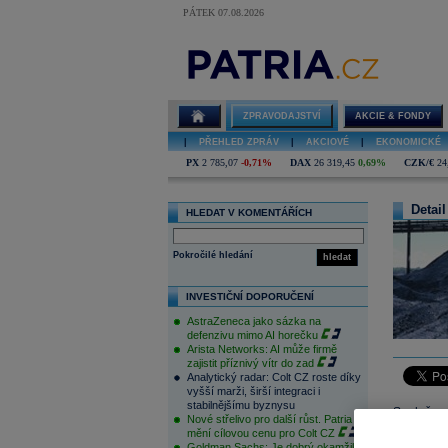
PÁTEK 07.08.2026
ZPRAVODAJSTVÍ
AKCIE & FONDY
|
PŘEHLED ZPRÁV
|
AKCIOVÉ
|
EKONOMICKÉ
PX
2 785,07
-0,71%
DAX
26 319,45
0,69%
CZK/€
24
Detail
HLEDAT V KOMENTÁŘÍCH
Pokročilé hledání
hledat
INVESTIČNÍ DOPORUČENÍ
AstraZeneca jako sázka na
defenzivu mimo AI horečku
Arista Networks: AI může firmě
zajistit příznivý vítr do zad
Analytický radar: Colt CZ roste díky
vyšší marži, širší integraci i
stabilnějšímu byznysu
Společnos
Nové střelivo pro další růst. Patria
republice
mění cílovou cenu pro Colt CZ
Goldman Sachs: Je dobrý okamžik