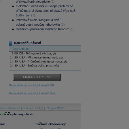
překvapil opět negativně
(1)
Goldman Sachs vidí v Evropě přehlížené
příležitosti. U dvou akcií očekává více než
100% růst
(1)
Prémiové akcie, Mag495 a další
pokračování současného cyklu
(1)
Definitivní proražení stoletého trendu?
(1)
Kalendář událostí
Čas
Událost
8:00
DE - Průmyslová výroba, y/y
14:30
USA - Míra nezaměstnanosti, s.a.
14:30
USA - Průměrná hodinová mzda, y/y
14:30
USA - Změna počtu prac. míst
UDÁLOSTI ONLINE
Dlouhodobý ekonomický kalendář ČR
Dlouhodobý ekonomický kalendář Svět
stiční disclaimer
|
Náměty
|
FAQ
|
Skupina ČSOB
a
|
=
placený obsah
ora:
Světové ekonomiky: