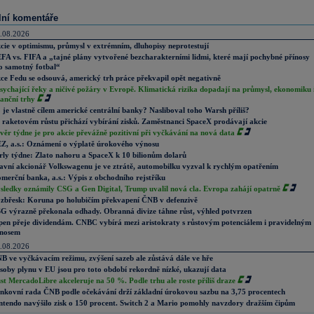
lní komentáře
.08.2026
cie v optimismu, průmysl v extrémním, dluhopisy neprotestují
FA vs. FIFA a „tajné plány vytvořené bezcharakterními lidmi, které mají pochybné přínosy
o samotný fotbal“
ce Fedu se odsouvá, americký trh práce překvapil opět negativně
sychající řeky a ničivé požáry v Evropě. Klimatická rizika dopadají na průmysl, ekonomiku 
nanční trhy
 je vlastně cílem americké centrální banky? Nasliboval toho Warsh příliš?
 raketovém růstu přichází vybírání zisků. Zaměstnanci SpaceX prodávají akcie
věr týdne je pro akcie převážně pozitivní při vyčkávání na nová data
Z, a.s.: Oznámení o výplatě úrokového výnosu
rly týdne: Zlato nahoru a SpaceX k 10 bilionům dolarů
avní akcionář Volkswagenu je ve ztrátě, automobilku vyzval k rychlým opatřením
merční banka, a.s.: Výpis z obchodního rejstříku
sledky oznámily CSG a Gen Digital, Trump uvalil nová cla. Evropa zahájí opatrně
zbřesk: Koruna po holubičím překvapení ČNB v defenzivě
G výrazně překonala odhady. Obranná divize táhne růst, výhled potvrzen
pen přeje dividendám. CNBC vybírá mezi aristokraty s růstovým potenciálem i pravidelným
nosem
.08.2026
B ve vyčkávacím režimu, zvýšení sazeb ale zůstává dále ve hře
soby plynu v EU jsou pro toto období rekordně nízké, ukazují data
st MercadoLibre akceleruje na 50 %. Podle trhu ale roste příliš draze
nkovní rada ČNB podle očekávání drží základní úrokovou sazbu na 3,75 procentech
ntendo navýšilo zisk o 150 procent. Switch 2 a Mario pomohly navzdory dražším čipům