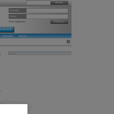
Hledej
Uživatel:
Heslo:
Nová registrace
Přihlásit
E PATRIA
DISKUSE
|
BLOG
j
Reklama
é
o