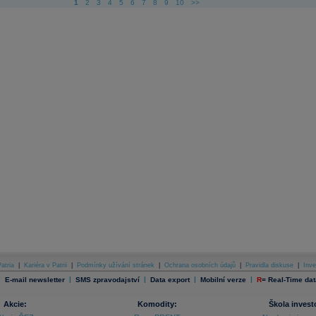
1
2
3
4
5
6
7
8
9
10
>>
atria
|
Kariéra v Patrii
|
Podmínky užívání stránek
|
Ochrana osobních údajů
|
Pravidla diskuse
|
Inve
|
|
|
|
|
E-mail newsletter
SMS zpravodajství
Data export
Mobilní verze
R
=
Real-Time dat
Akcie:
Komodity:
Škola invest