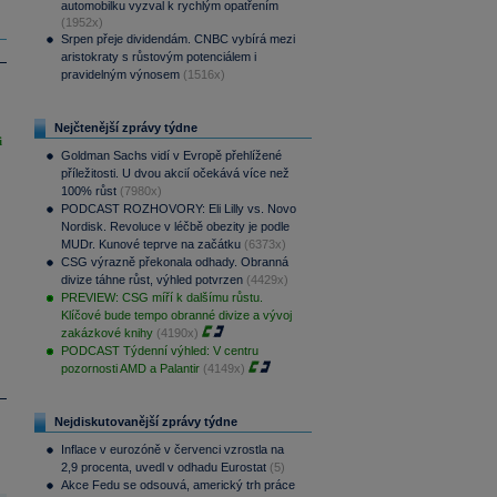
automobilku vyzval k rychlým opatřením
(1952x)
Srpen přeje dividendám. CNBC vybírá mezi
aristokraty s růstovým potenciálem i
pravidelným výnosem
(1516x)
Nejčtenější zprávy týdne
i
Goldman Sachs vidí v Evropě přehlížené
příležitosti. U dvou akcií očekává více než
100% růst
(7980x)
PODCAST ROZHOVORY: Eli Lilly vs. Novo
Nordisk. Revoluce v léčbě obezity je podle
MUDr. Kunové teprve na začátku
(6373x)
CSG výrazně překonala odhady. Obranná
divize táhne růst, výhled potvrzen
(4429x)
PREVIEW: CSG míří k dalšímu růstu.
Klíčové bude tempo obranné divize a vývoj
zakázkové knihy
(4190x)
PODCAST Týdenní výhled: V centru
pozornosti AMD a Palantir
(4149x)
Nejdiskutovanější zprávy týdne
Inflace v eurozóně v červenci vzrostla na
2,9 procenta, uvedl v odhadu Eurostat
(5)
Akce Fedu se odsouvá, americký trh práce