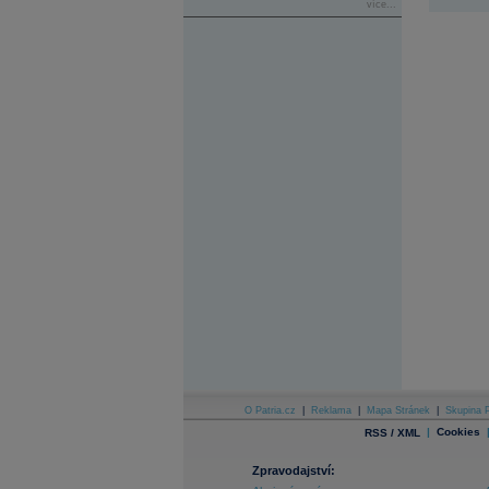
více...
O Patria.cz
|
Reklama
|
Mapa Stránek
|
Skupina P
|
Cookies
RSS / XML
Zpravodajství: