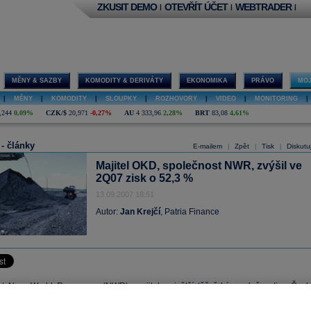
ZKUSIT DEMO
OTEVŘÍT ÚČET
WEBTRADER
|
|
|
MĚNY & SAZBY
KOMODITY & DERIVÁTY
EKONOMIKA
PRÁVO
MOJ
|
MĚNY
|
KOMODITY
|
SLOUPKY
|
ROZHOVORY
|
VIDEO
|
MONITORING
|
,244
0,09%
CZK/$
20,971
-0,27%
AU
4 333,96
2,28%
BRT
83,08
4,61%
 - články
E-mailem
Zpět
Tisk
Diskutu
|
|
|
Majitel OKD, společnost NWR, zvýšil ve
2Q07 zisk o 52,3 %
13.09.2007 18:51
Autor:
Jan Krejčí
, Patria Finance
t New World Resources (NWR), majitel největší těžařské společnosti v Česk
, OKD a.s., dnes reportovala své výsledky za 2Q07. Zisk EBITDA se ve 2Q07 zvýšil 