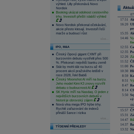
výhled. Lilly překonává Novo
Aktuá
Nordisk
Booking ukázal odolnost cestovního
07
trhu. Investoři přešli i slabší výhled
17:51
Ak
16:20
UE
Novo Nordisk překonal očekávání,
pr
akcie přesto klesají. Investoři řeší
marže a budoucí růst
15:35
Ak
14:46
Vy
více...
fi
IPO, M&A
12:55
Co
12:35
Po
Čínský čipový gigant CXMT při
12:26
Zá
burzovním debutu vystřelil přes 500
11:52
ČE
%. Překonal i největší banku země
11:00
Pe
Stát by mohl dát na burzu až 40
procent akcií pražského letiště v
10:30
Hl
roce 2028, řekl Babiš
8:59
Ko
Čínský Moonshot AI míří na burzu.
8:51
Vý
Jeho model Kimi K3 znovu rozvířil
8:47
Ro
debatu o budoucnosti AI
8:14
CS
SK Hynix míří na Nasdaq. O jeden z
5:50
Sr
největších burzovních debutů v
vý
historii je obrovský zájem
Nová vlna mega IPO hýbe trhy.
06
Rychlé zařazování do indexů
15:57
ČN
přináší šance i rizika
15:31
Zá
více...
14:47
Rů
14:37
Ba
TÝDENNÍ PŘEHLEDY
13:32
Ni