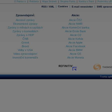
O Patria.cz
|
Reklama
|
Mapa Stránek
|
Skupina Patria
|
Kariéra v Patrii
|
Podmínky uží
|
Cookies
|
|
RSS / XML
E-mail newsletter
SMS zpravod
Zpravodajství:
Akcie:
Akciové zprávy
Akcie ČEZ
Ekonomické zprávy
Akcie NWR
Zprávy o měnách a sazbách
Akcie Komerční banka
Zprávy o komoditách
Akcie Erste Bank
Zprávy o HDP
Akcie O2
ČNB
Akcie Kofola
Grexit
Akcie Apple
Brexit
Akcie Facebook
Volby v USA
Akcie BMW
Video zpravodajství
Akcie GE
Investiční komentáře
Akcie Moneta
Tvorba apl