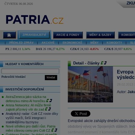
ZKU
ČTVRTEK 06.08.2026
ZPRAVODAJSTVÍ
AKCIE & FONDY
MĚNY & SAZBY
KOMODIT
|
PŘEHLED ZPRÁV
|
AKCIOVÉ
|
EKONOMICKÉ
|
MĚNY
|
KOMODITY
|
SL
PX
2 806,11
1,34%
DAX
26 196,27
0,27%
CZK/€
24,163
-0,05%
CZK/$
20,937
0,05%
Detail - články
HLEDAT V KOMENTÁŘÍCH
Evropa 
výsledc
Pokročilé hledání
hledat
28.02.2013 
INVESTIČNÍ DOPORUČENÍ
Autor:
Jak
AstraZeneca jako sázka na
defenzivu mimo AI horečku
Arista Networks: AI může firmě
zajistit příznivý vítr do zad
Analytický radar: Colt CZ roste díky
vyšší marži, širší integraci i
Evropské akcie zahájily dnešní obchodov
stabilnějšímu byznysu
Nové střelivo pro další růst. Patria
obdobný vývoj ve Spojených státech. Inde
mění cílovou cenu pro Colt CZ
sentiment pramení z komentáře šéfa ECB
Goldman Sachs: Je dobrý okamžik