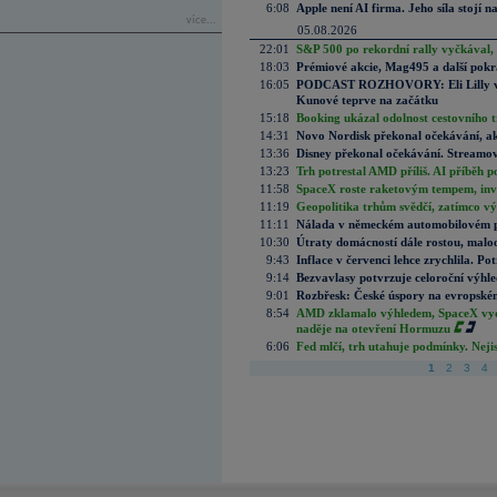
6:08
Apple není AI firma. Jeho síla stojí n
více...
05.08.2026
22:01
S&P 500 po rekordní rally vyčkával,
18:03
Prémiové akcie, Mag495 a další pokr
16:05
PODCAST ROZHOVORY: Eli Lilly vs. 
Kunové teprve na začátku
15:18
Booking ukázal odolnost cestovního trh
14:31
Novo Nordisk překonal očekávání, akci
13:36
Disney překonal očekávání. Streamova
13:23
Trh potrestal AMD příliš. AI příběh p
11:58
SpaceX roste raketovým tempem, inves
11:19
Geopolitika trhům svědčí, zatímco v
11:11
Nálada v německém automobilovém prů
10:30
Útraty domácností dále rostou, malo
9:43
Inflace v červenci lehce zrychlila. Pot
9:14
Bezvavlasy potvrzuje celoroční výhl
9:01
Rozbřesk: České úspory na evropském
8:54
AMD zklamalo výhledem, SpaceX vydě
naděje na otevření Hormuzu
6:06
Fed mlčí, trh utahuje podmínky. Nejis
1
2
3
4