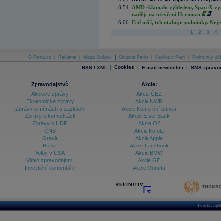
8:54
AMD zklamalo výhledem, SpaceX vydě
naděje na otevření Hormuzu
6:06
Fed mlčí, trh utahuje podmínky. Nejis
1
2
3
4
O Patria.cz
|
Reklama
|
Mapa Stránek
|
Skupina Patria
|
Kariéra v Patrii
|
Podmínky uží
|
Cookies
|
|
RSS / XML
E-mail newsletter
SMS zpravod
Zpravodajství:
Akcie:
Akciové zprávy
Akcie ČEZ
Ekonomické zprávy
Akcie NWR
Zprávy o měnách a sazbách
Akcie Komerční banka
Zprávy o komoditách
Akcie Erste Bank
Zprávy o HDP
Akcie O2
ČNB
Akcie Kofola
Grexit
Akcie Apple
Brexit
Akcie Facebook
Volby v USA
Akcie BMW
Video zpravodajství
Akcie GE
Investiční komentáře
Akcie Moneta
Tvorba apl