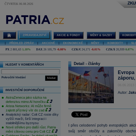
ZKU
ČTVRTEK 06.08.2026
ZPRAVODAJSTVÍ
AKCIE & FONDY
MĚNY & SAZBY
KOMODIT
|
PŘEHLED ZPRÁV
|
AKCIOVÉ
|
EKONOMICKÉ
|
MĚNY
|
KOMODITY
|
SL
PX
2 801,63
1,18%
DAX
26 105,79
-0,08%
CZK/€
24,171
-0,01%
CZK/$
20,939
0,07%
Detail - články
HLEDAT V KOMENTÁŘÍCH
Evropa 
záporu,
Pokročilé hledání
hledat
06.06.2013 
INVESTIČNÍ DOPORUČENÍ
Autor:
Jak
AstraZeneca jako sázka na
defenzivu mimo AI horečku
Arista Networks: AI může firmě
zajistit příznivý vítr do zad
Analytický radar: Colt CZ roste díky
vyšší marži, širší integraci i
stabilnějšímu byznysu
I přes celodenní pohyb evropských akc
Nové střelivo pro další růst. Patria
svůj směr otočily a zakončily obcho
mění cílovou cenu pro Colt CZ
Goldman Sachs: Je dobrý okamžik