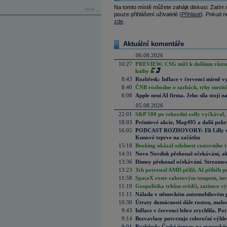
Na tomto místě můžete zahájit diskusi. Zatím
více...
pouze přihlášení uživatelé (
Přihlásit
). Pokud ne
zde
.
Aktuální komentáře
06.08.2026
10:27
PREVIEW: CSG míří k dalšímu růstu.
knihy
8:43
Rozbřesk: Inflace v červenci mírně v
8:40
ČNB rozhodne o sazbách, trhy mezitím
6:08
Apple není AI firma. Jeho síla stojí n
05.08.2026
22:01
S&P 500 po rekordní rally vyčkával,
18:03
Prémiové akcie, Mag495 a další pokr
16:05
PODCAST ROZHOVORY: Eli Lilly vs. 
Kunové teprve na začátku
15:18
Booking ukázal odolnost cestovního trh
14:31
Novo Nordisk překonal očekávání, akci
13:36
Disney překonal očekávání. Streamova
13:23
Trh potrestal AMD příliš. AI příběh p
11:58
SpaceX roste raketovým tempem, inves
11:19
Geopolitika trhům svědčí, zatímco v
11:11
Nálada v německém automobilovém prů
10:30
Útraty domácností dále rostou, malo
9:43
Inflace v červenci lehce zrychlila. Pot
9:14
Bezvavlasy potvrzuje celoroční výhl
9:01
Rozbřesk: České úspory na evropském