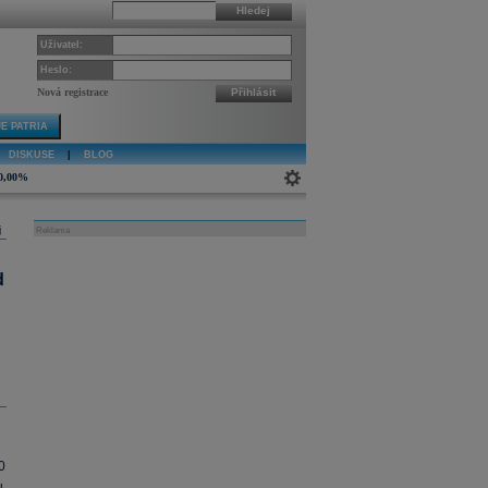
Hledej
Uživatel:
Heslo:
Nová registrace
Přihlásit
E PATRIA
DISKUSE
|
BLOG
0,00%
j
Reklama
d
0
.