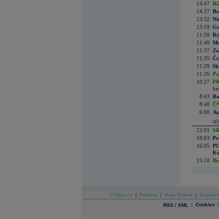
14:47
Rů
14:37
Ba
13:32
Ni
13:19
Go
11:59
Ry
11:40
Me
11:37
Za
11:35
Če
11:29
Sk
11:26
Pa
10:27
PR
kn
8:43
Ro
8:40
ČN
6:08
Ap
05
22:01
S&
18:03
Pr
16:05
PO
Ku
15:18
Bo
O Patria.cz
|
Reklama
|
Mapa Stránek
|
Skupina P
|
Cookies
RSS / XML