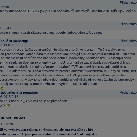
Přidat názo
 16:05
nachystáno financí ČEZ? A jak je s tím počítáno při dostavbě Tunelína? Nejspíš nijak, ovčani
Přidat názo
13 7:40
yste si nejdřív zjistil skutečnosti než budete blábolit blbosti. Ovčane.
eba já si pamatuju
Přidat názo
2013 8:25
v se elektřina vyráběla ve prospěch domácností, průmyslu a tak... To šlo a díky tomu
zace prosperovala. Jenže časem se z produkce energií stal job majitelů elektráren... inu stalo
 se začaly dělat neprůhledné obchody, dotace, povolenky, regulace atd... Nastoupili politici -
ce... Přestalo se dbát na ekonomiky zemí EU, průmysl se začal dusit, spotřebitelé drhnou
m o zem a několik desítek vyčuraných majitelů FVE jaxi neviditelně ovládlo politickou
u OZ a místo trhu se začal provozovat protekcionizmus a klientelizmus. Ceny se diktují bez
 na koncové uživatele. Politická rozhodování o OZE je pouze diktát a likviduje poslední
ty zdravého trhu. A aby toho nebylo dost, politici si všimli, že čím více zásahů do energetiky,
adněji se manipuluje s trhem a víc jim to vynáší... ke škodě všech.
 tak třeba já si pamatuju
Přidat názo
06.2013 9:12
du díš hochu :-))) Ne vážně, je to přesně tak..
ty07
lní komentáře
.08.2026
B ve vyčkávacím režimu, zvýšení sazeb ale zůstává dále ve hře
soby plynu v EU jsou pro toto období rekordně nízké, ukazují data