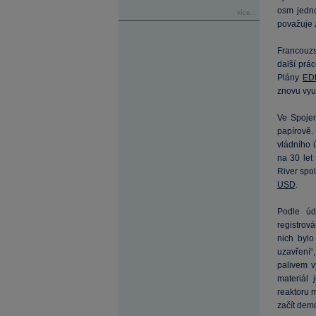
osm jedno
více...
považuje 
Francouz
další prá
Plány
ED
znovu využ
Ve Spojen
papírově.
vládního ú
na 30 let
River spo
USD
.
Podle úd
registrov
nich bylo
uzavření“
palivem v
materiál 
reaktoru m
začít dem