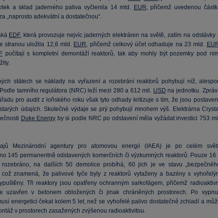
tek a sklad jaderného paliva vyčlenila 14 mld.
EUR
, přičemž uvedenou částk
za „naprosto adekvátní a dostatečnou“.
ská
EDF
, která provozuje nejvíc jaderných elektráren na světě, zatím na odstávky
ce stranou uložila 12,6 mld.
EUR
, přičemž celkový účet odhaduje na 23 mld.
EU
F
počítají s kompletní demontáží reaktorů, tak aby mohly být pozemky pod nim
ity.
ých státech se náklady na vyřazení a rozebrání reaktorů pohybují níž, alespo
 Podle tamního regulátora (NRC) leží mezi 280 a 612 mil.
USD
na jednotku. Zpráv
řadu pro audit z loňského roku však tyto odhady kritizuje s tím, že jsou postaven
 starých údajích. Skutečné výdaje se prý pohybují mnohem výš. Elektrárna Crysta
lečnosti
Duke Energy
by si podle NRC po odstavení měla vyžádat investici 753 mil
ajů Mezinárodní agentury pro atomovou energii (IAEA) je po celém svět
áno 145 permanentně odstavených komerčních či výzkumných reaktorů. Pouze 16 
 rozebráno, na dalších 50 demolice probíhá, 60 jich je ve stavu „bezpečnéh
, což znamená, že palivové tyče byly z reaktorů vytaženy a bazény s vyhořelý
ypuštěny. Tři reaktory jsou opatřeny ochranným sarkofágem, přičemž radioaktivn
je uzavřen v betonem obložených či jinak chráněných prostorech. Po vypnut
usí energetici čekat kolem 5 let, než se vyhořelé palivo dostatečně zchladí a můž
ontáž v prostorech zasažených zvýšenou radioaktivitou.