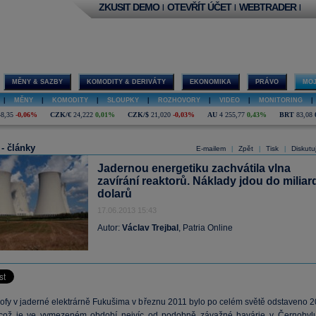
ZKUSIT DEMO
OTEVŘÍT ÚČET
WEBTRADER
|
|
|
MĚNY & SAZBY
KOMODITY & DERIVÁTY
EKONOMIKA
PRÁVO
MOJ
|
MĚNY
|
KOMODITY
|
SLOUPKY
|
ROZHOVORY
|
VIDEO
|
MONITORING
|
48,35
-0,06%
CZK/€
24,222
0,01%
CZK/$
21,020
-0,03%
AU
4 255,77
0,43%
BRT
83,08
 - články
E-mailem
Zpět
Tisk
Diskutu
|
|
|
Jadernou energetiku zachvátila vlna
zavírání reaktorů. Náklady jdou do miliar
dolarů
17.06.2013 15:43
Autor:
Václav Trejbal
, Patria Online
rofy v jaderné elektrárně Fukušima v březnu 2011 bylo po celém světě odstaveno 2
 což je ve vymezeném období nejvíc od podobně závažné havárie v Černobylu