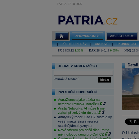
PÁTEK 07.08.2026
ZPRAVODAJSTVÍ
AKCIE & FONDY
|
PŘEHLED ZPRÁV
|
AKCIOVÉ
|
EKONOMICKÉ
PX
2 805,12
1,30%
DAX
26 140,13
0,05%
NDQ
26 3
Detail
HLEDAT V KOMENTÁŘÍCH
Pokročilé hledání
hledat
INVESTIČNÍ DOPORUČENÍ
AstraZeneca jako sázka na
defenzivu mimo AI horečku
Arista Networks: AI může firmě
zajistit příznivý vítr do zad
Analytický radar: Colt CZ roste díky
vyšší marži, širší integraci i
stabilnějšímu byznysu
Nové střelivo pro další růst. Patria
Od katast
mění cílovou cenu pro Colt CZ
reaktorů,
Goldman Sachs: Je dobrý okamžik