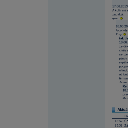
17.06.2013
A kolik má 
zacálují...
qwer
18.06.20
A co kdyb
Xury
tak tř
18.06.
že dří
civili
se, že
pijavi
rypáke
podpor
ohledu
atribu
tím sn
Jesse
Re:
18.
prav
Mar
Aktuá
06
15:57
ČN
15:31
Zá