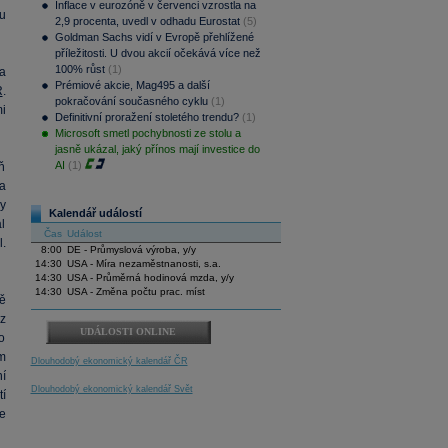
Inflace v eurozóně v červenci vzrostla na
u
2,9 procenta, uvedl v odhadu Eurostat
(5)
Goldman Sachs vidí v Evropě přehlížené
příležitosti. U dvou akcií očekává více než
100% růst
(1)
 a
Prémiové akcie, Mag495 a další
R
.
pokračování současného cyklu
(1)
i
Definitivní proražení stoletého trendu?
(1)
Microsoft smetl pochybnosti ze stolu a
jasně ukázal, jaký přínos mají investice do
AI
(1)
ň
a
y
Kalendář událostí
l
Čas
Událost
.
8:00
DE - Průmyslová výroba, y/y
14:30
USA - Míra nezaměstnanosti, s.a.
14:30
USA - Průměrná hodinová mzda, y/y
14:30
USA - Změna počtu prac. míst
ě
z
UDÁLOSTI ONLINE
o
m
Dlouhodobý ekonomický kalendář ČR
í
Dlouhodobý ekonomický kalendář Svět
í
e