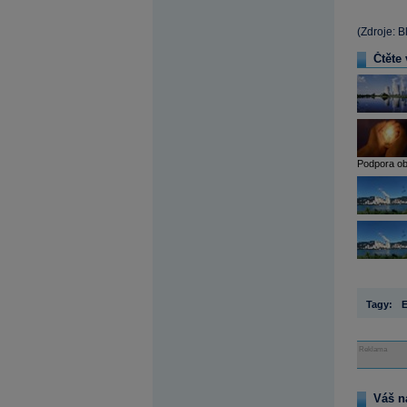
(Zdroje: 
Čtěte 
Podpora obn
Tagy:
Reklama
Váš n