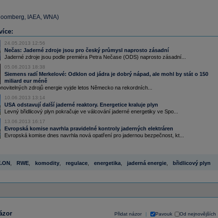
Bloomberg, IAEA, WNA)
více:
24.05.2013 12:56
Nečas: Jaderné zdroje jsou pro český průmysl naprosto zásadní
Jaderné zdroje jsou podle premiéra Petra Nečase (ODS) naprosto zásadní...
05.06.2013 18:38
Siemens radí Merkelové: Odklon od jádra je dobrý nápad, ale mohl by stát o 150
miliard eur méně
ovitelných zdrojů energie vyjde letos Německo na rekordních...
10.06.2013 13:14
USA odstavují další jaderné reaktory. Energetice kraluje plyn
Levný břidlicový plyn pokračuje ve válcování jaderné energetiky ve Spo...
13.06.2013 16:17
Evropská komise navrhla pravidelné kontroly jaderných elektráren
Evropská komise dnes navrhla nová opatření pro jadernou bezpečnost, kt...
E.ON
,
RWE
,
komodity
,
regulace
,
energetika
,
jaderná energie
,
břidlicový plyn
ázor
Přidat názor
Pavouk
Od nejnovějších
|