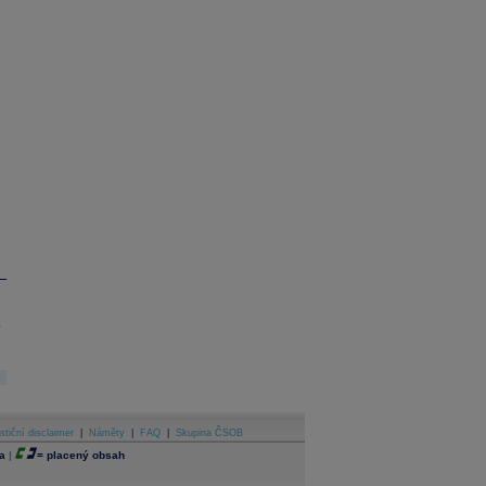
.
stiční disclaimer
|
Náměty
|
FAQ
|
Skupina ČSOB
a
|
=
placený obsah