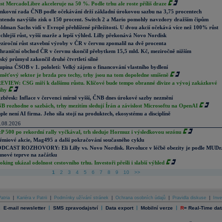
st MercadoLibre akceleruje na 50 %. Podle trhu ale roste příliš draze
nkovní rada ČNB podle očekávání drží základní úrokovou sazbu na 3,75 procentech
ntendo navýšilo zisk o 150 procent. Switch 2 a Mario pomohly navzdory dražším čipům
ldman Sachs vidí v Evropě přehlížené příležitosti. U dvou akcií očekává více než 100% růst
chlejší růst, vyšší marže a lepší výhled. Lilly překonává Novo Nordisk
ziroční růst stavební výroby v ČR v červnu zpomalil na dvě procenta
hraniční obchod ČR v červnu skončil přebytkem 15,5 mld. Kč, meziročně nižším
ský průmysl zakončil druhé čtvrtletí silně
upina ČSOB v 1. pololetí: Velký zájem o financování vlastního bydlení
měťový sektor je brzda pro techy, trhy jsou na tom dopoledne smíšeně
EVIEW: CSG míří k dalšímu růstu. Klíčové bude tempo obranné divize a vývoj zakázkové
ihy
zbřesk: Inflace v červenci mírně vyšší, ČNB dnes úrokové sazby nezmění
B rozhodne o sazbách, trhy mezitím sledují Írán a závislost Microsoftu na OpenAI
ple není AI firma. Jeho síla stojí na produktech, ekosystému a disciplíně
.08.2026
P 500 po rekordní rally vyčkával, trh sleduje Hormuz i výsledkovou sezónu
émiové akcie, Mag495 a další pokračování současného cyklu
DCAST ROZHOVORY: Eli Lilly vs. Novo Nordisk. Revoluce v léčbě obezity je podle MUDr
nové teprve na začátku
oking ukázal odolnost cestovního trhu. Investoři přešli i slabší výhled
1
2
3
4
5
6
7
8
9
10
>>
atria
|
Kariéra v Patrii
|
Podmínky užívání stránek
|
Ochrana osobních údajů
|
Pravidla diskuse
|
Inve
|
|
|
|
|
E-mail newsletter
SMS zpravodajství
Data export
Mobilní verze
R
=
Real-Time dat