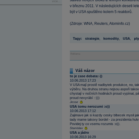
staveb nových bloků a levným konkurenčn
více...
v březnu 2011. V následujících deseti l
být v USA spuštěno kolem 5 reaktorů.
(Zdroje: WNA, Reuters, Atominfo.cz)
Tagy:
strategie
,
komodity
,
USA
,
pl
Reklama
Váš názor
to je zase debata:-))
10.06.2013 17:23
V USA mají prostě nadbytek produkce, no, tak
výběru. Na druhou stranu nejsou aspoň takoví t
chystají v nočních hodinách proud vypínat, páč
proud nevyrábí :-)))
Jesse
USA tomu nerozumi :o))
10.06.2013 17:12
Zajimave jak si kazdy cesky blbecek mysli jak
tady mame takovy bordel - za prezidenta hulv
Povidej ty co vsemu rozumis :o)).
Stanislav
USA a jádro
10.06.2013 16:29