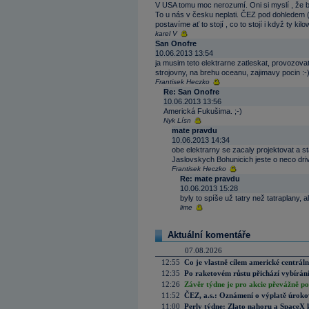
V USA tomu moc nerozumí. Oni si myslí , že by
To u nás v česku neplati. ČEZ pod dohledem
postavíme ať to stojí , co to stojí i když ty ki
karel V
San Onofre
10.06.2013 13:54
ja musim teto elektrarne zatleskat, provozovat
strojovny, na brehu oceanu, zajimavy pocin :-
Frantisek Heczko
Re: San Onofre
10.06.2013 13:56
Americká Fukušima. ;-)
Nyk Lísn
mate pravdu
10.06.2013 14:34
obe elektrarny se zacaly projektovat a st
Jaslovskych Bohunicich jeste o neco drive
Frantisek Heczko
Re: mate pravdu
10.06.2013 15:28
byly to spíše už tatry než tatraplany, 
lime
Aktuální komentáře
07.08.2026
12:55
Co je vlastně cílem americké centrál
12:35
Po raketovém růstu přichází vybírán
12:26
Závěr týdne je pro akcie převážně po
11:52
ČEZ, a.s.: Oznámení o výplatě úrok
11:00
Perly týdne: Zlato nahoru a SpaceX 