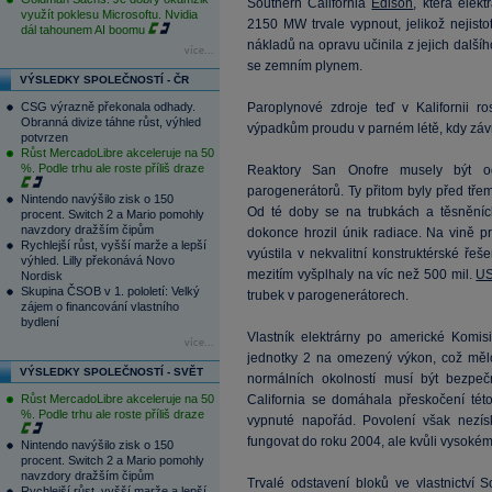
Southern California
Edison
, která elek
využít poklesu Microsoftu. Nvidia
2150 MW trvale vypnout, jelikož nejisto
dál tahounem AI boomu
nákladů na opravu učinila z jejich dalšíh
více...
se zemním plynem.
VÝSLEDKY SPOLEČNOSTÍ - ČR
CSG výrazně překonala odhady.
Paroplynové zdroje teď v Kalifornii r
Obranná divize táhne růst, výhled
výpadkům proudu v parném létě, kdy závra
potvrzen
Růst MercadoLibre akceleruje na 50
%. Podle trhu ale roste příliš draze
Reaktory San Onofre musely být od
parogenerátorů. Ty přitom byly před tře
Nintendo navýšilo zisk o 150
Od té doby se na trubkách a těsněníc
procent. Switch 2 a Mario pomohly
navzdory dražším čipům
dokonce hrozil únik radiace. Na vině p
Rychlejší růst, vyšší marže a lepší
vyústila v nekvalitní konstruktérské ře
výhled. Lilly překonává Novo
mezitím vyšplhaly na víc než 500 mil.
U
Nordisk
Skupina ČSOB v 1. pololetí: Velký
trubek v parogenerátorech.
zájem o financování vlastního
bydlení
Vlastník elektrárny po americké Komis
více...
jednotky 2 na omezený výkon, což mělo
VÝSLEDKY SPOLEČNOSTÍ - SVĚT
normálních okolností musí být bezpeč
Růst MercadoLibre akceleruje na 50
California se domáhala přeskočení této
%. Podle trhu ale roste příliš draze
vypnuté napořád. Povolení však nezí
fungovat do roku 2004, ale kvůli vysokém
Nintendo navýšilo zisk o 150
procent. Switch 2 a Mario pomohly
navzdory dražším čipům
Trvalé odstavení bloků ve vlastnictví 
Rychlejší růst, vyšší marže a lepší