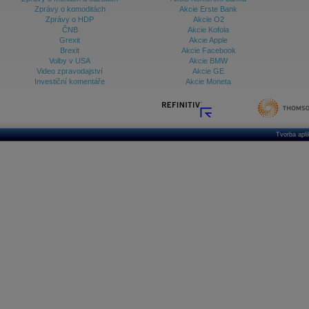
Zprávy o komoditách
Akcie Erste Bank
Zprávy o HDP
Akcie O2
ČNB
Akcie Kofola
Grexit
Akcie Apple
Brexit
Akcie Facebook
Volby v USA
Akcie BMW
Video zpravodajství
Akcie GE
Investiční komentáře
Akcie Moneta
Tvorba apl