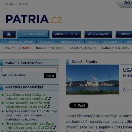
ZKU
PÁTEK 07.08.2026
ZPRAVODAJSTVÍ
AKCIE & FONDY
MĚNY & SAZBY
KOMODIT
|
PŘEHLED ZPRÁV
|
AKCIOVÉ
|
EKONOMICKÉ
|
MĚNY
|
KOMODITY
|
SL
PX
2 791,25
-0,49%
DAX
26 374,87
0,90%
CZK/€
24,242
0,07%
CZK/$
21,030
0,00%
Detail - články
HLEDAT V KOMENTÁŘÍCH
USA
Ene
Pokročilé hledání
hledat
10.06
INVESTIČNÍ DOPORUČENÍ
Autor
AstraZeneca jako sázka na
defenzivu mimo AI horečku
Arista Networks: AI může firmě
zajistit příznivý vítr do zad
Analytický radar: Colt CZ roste díky
vyšší marži, širší integraci i
Levný břidlicový plyn pokračuje ve válc
stabilnějšímu byznysu
poslední obětí se staly dva reaktory v ji
Nové střelivo pro další růst. Patria
modernizace vedla nejdřív k pozastave
mění cílovou cenu pro Colt CZ
Goldman Sachs: Je dobrý okamžik