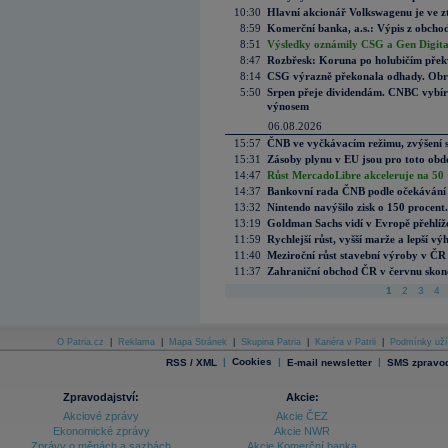
10:30
Hlavní akcionář Volkswagenu je ve z
8:59
Komerční banka, a.s.: Výpis z obchod
8:51
Výsledky oznámily CSG a Gen Digital
8:47
Rozbřesk: Koruna po holubičím přek
8:14
CSG výrazně překonala odhady. Obran
5:50
Srpen přeje dividendám. CNBC vybírá
výnosem
06.08.2026
15:57
ČNB ve vyčkávacím režimu, zvýšení s
15:31
Zásoby plynu v EU jsou pro toto obdo
14:47
Růst MercadoLibre akceleruje na 50 %
14:37
Bankovní rada ČNB podle očekávání 
13:32
Nintendo navýšilo zisk o 150 procen
13:19
Goldman Sachs vidí v Evropě přehlíže
11:59
Rychlejší růst, vyšší marže a lepší v
11:40
Meziroční růst stavební výroby v ČR
11:37
Zahraniční obchod ČR v červnu skonč
1
2
3
4
O Patria.cz
|
Reklama
|
Mapa Stránek
|
Skupina Patria
|
Kariéra v Patrii
|
Podmínky uží
|
Cookies
|
|
RSS / XML
E-mail newsletter
SMS zpravod
Zpravodajství:
Akcie:
Akciové zprávy
Akcie ČEZ
Ekonomické zprávy
Akcie NWR
Zprávy o měnách a sazbách
Akcie Komerční banka