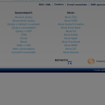
|
Cookies
|
|
RSS / XML
E-mail newsletter
SMS zpravod
Zpravodajství:
Akcie:
Akciové zprávy
Akcie ČEZ
Ekonomické zprávy
Akcie NWR
Zprávy o měnách a sazbách
Akcie Komerční banka
Zprávy o komoditách
Akcie Erste Bank
Zprávy o HDP
Akcie O2
ČNB
Akcie Kofola
Grexit
Akcie Apple
Brexit
Akcie Facebook
Volby v USA
Akcie BMW
Video zpravodajství
Akcie GE
Investiční komentáře
Akcie Moneta
Tvorba apl