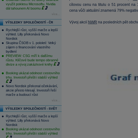
využít poklesu Microsoftu. Nvidia
cílovou cenu na titulu o 51 procent na 
dál tahounem AI boomu
cena vůči aktuální znamená 79% negativn
více...
Vývoj akcií
NWR
na posledních pět obcho
VÝSLEDKY SPOLEČNOSTÍ - ČR
Rychlejší růst, vyšší marže a lepší
výhled. Lilly překonává Novo
Nordisk
Skupina ČSOB v 1. pololetí: Velký
zájem o financování vlastního
bydlení
PREVIEW: CSG míří k dalšímu
růstu. Klíčové bude tempo obranné
divize a vývoj zakázkové knihy
Booking ukázal odolnost cestovního
trhu. Investoři přešli i slabší výhled
Novo Nordisk překonal očekávání,
akcie přesto klesají. Investoři řeší
marže a budoucí růst
více...
VÝSLEDKY SPOLEČNOSTÍ - SVĚT
Rychlejší růst, vyšší marže a lepší
výhled. Lilly překonává Novo
Nordisk
Booking ukázal odolnost cestovního
trhu. Investoři přešli i slabší výhled