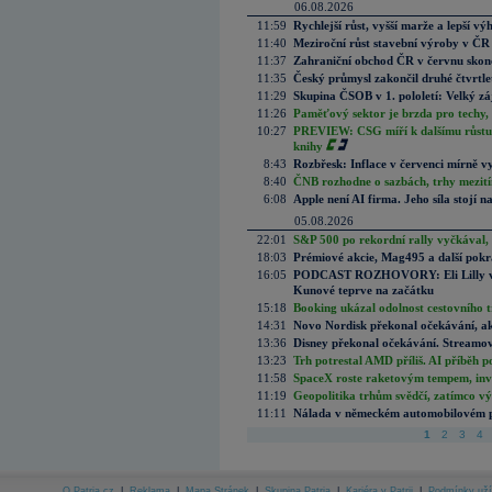
06.08.2026
11:59
Rychlejší růst, vyšší marže a lepší v
11:40
Meziroční růst stavební výroby v ČR
11:37
Zahraniční obchod ČR v červnu skonč
11:35
Český průmysl zakončil druhé čtvrtlet
11:29
Skupina ČSOB v 1. pololetí: Velký zá
11:26
Paměťový sektor je brzda pro techy,
10:27
PREVIEW: CSG míří k dalšímu růstu.
knihy
8:43
Rozbřesk: Inflace v červenci mírně v
8:40
ČNB rozhodne o sazbách, trhy mezitím
6:08
Apple není AI firma. Jeho síla stojí n
05.08.2026
22:01
S&P 500 po rekordní rally vyčkával,
18:03
Prémiové akcie, Mag495 a další pokr
16:05
PODCAST ROZHOVORY: Eli Lilly vs. 
Kunové teprve na začátku
15:18
Booking ukázal odolnost cestovního trh
14:31
Novo Nordisk překonal očekávání, akci
13:36
Disney překonal očekávání. Streamova
13:23
Trh potrestal AMD příliš. AI příběh p
11:58
SpaceX roste raketovým tempem, inves
11:19
Geopolitika trhům svědčí, zatímco v
11:11
Nálada v německém automobilovém prů
1
2
3
4
O Patria.cz
|
Reklama
|
Mapa Stránek
|
Skupina Patria
|
Kariéra v Patrii
|
Podmínky uží