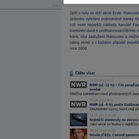
40
Kč
. Tu před několika okamžily potvrdi
více...
Zpět u nuly se drží akcie Erste. Rakou
způsobu vyřešení znárodněné banky Hypo
což nese nejvyšší náklady, kancléř F
bankovní daně k profinancování těchto 
bank, růst zadlužení Rakouska a možné
rating země a v každém případě největš
roce 2008.
Čtěte více:
29.05.2013 9:31
NWR (až -11 %) – Citi považuje 
prodat
Obtížná splnitelnost nově představených úspo
03.06.2013 9:41
NWR (až -8 %) podle Goldmanů
Dlouhodobé výzvy, které stojí př
18.06.2013 18:26
Nejbližší dividendy na obzoru
Jaké akcie se budou v nejbližší
18.06.2013 16:05
Novák (ČEZ): Cenové garance j