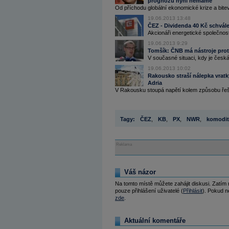
prognózu nyní nemáme
Od příchodu globální ekonomické krize a bitev s
19.06.2013 13:48
ČEZ - Dividenda 40 Kč schvále
Akcionáři energetické společnost
19.06.2013 9:29
Tomšík: ČNB má nástroje proti 
V současné situaci, kdy je česk
19.06.2013 10:02
Rakousko straší nálepka vratký
Adria
V Rakousku stoupá napětí kolem způsobu řeše
Tagy:
ČEZ
,
KB
,
PX
,
NWR
,
komodit
Reklama
Váš názor
Na tomto místě můžete zahájit diskusi. Zatím
pouze přihlášení uživatelé (
Přihlásit
). Pokud ne
zde
.
Aktuální komentáře