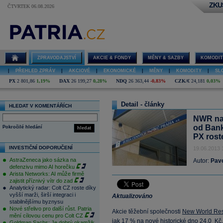
ZKU
ČTVRTEK 06.08.2026
ZPRAVODAJSTVÍ
AKCIE & FONDY
MĚNY & SAZBY
KOMODIT
|
PŘEHLED ZPRÁV
|
AKCIOVÉ
|
EKONOMICKÉ
|
MĚNY
|
KOMODITY
|
SL
PX
2 801,86
1,19%
DAX
26 199,27
0,28%
NDQ
26 363,44
-0,83%
CZK/€
24,181
0,03%
Detail - články
HLEDAT V KOMENTÁŘÍCH
NWR na 
od Bank
Pokročilé hledání
hledat
PX rost
INVESTIČNÍ DOPORUČENÍ
19.06.2013 
AstraZeneca jako sázka na
Autor:
Pav
defenzivu mimo AI horečku
Arista Networks: AI může firmě
zajistit příznivý vítr do zad
Analytický radar: Colt CZ roste díky
vyšší marži, širší integraci i
Aktualizováno
stabilnějšímu byznysu
Nové střelivo pro další růst. Patria
Akcie těžební společnosti
New World Re
mění cílovou cenu pro Colt CZ
jak 17 % na nové historické dno 24,0
Kč
Goldman Sachs: Je dobrý okamžik