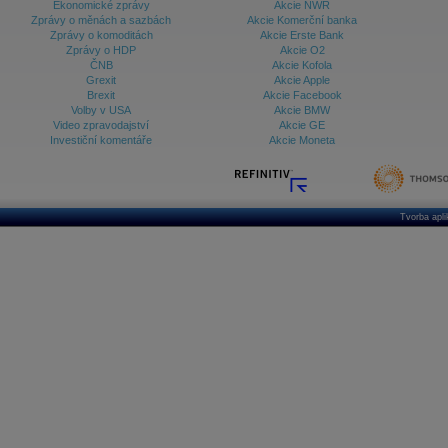
Ekonomické zprávy
Akcie NWR
Zprávy o měnách a sazbách
Akcie Komerční banka
Zprávy o komoditách
Akcie Erste Bank
Zprávy o HDP
Akcie O2
ČNB
Akcie Kofola
Grexit
Akcie Apple
Brexit
Akcie Facebook
Volby v USA
Akcie BMW
Video zpravodajství
Akcie GE
Investiční komentáře
Akcie Moneta
Tvorba apl