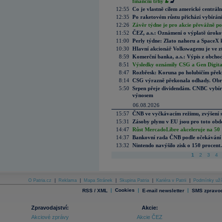
finanční trhy
12:55
Co je vlastně cílem americké centrál
12:35
Po raketovém růstu přichází vybírán
12:26
Závěr týdne je pro akcie převážně po
11:52
ČEZ, a.s.: Oznámení o výplatě úrok
11:00
Perly týdne: Zlato nahoru a SpaceX 
10:30
Hlavní akcionář Volkswagenu je ve z
8:59
Komerční banka, a.s.: Výpis z obchod
8:51
Výsledky oznámily CSG a Gen Digital
8:47
Rozbřesk: Koruna po holubičím přek
8:14
CSG výrazně překonala odhady. Obran
5:50
Srpen přeje dividendám. CNBC vybírá
výnosem
06.08.2026
15:57
ČNB ve vyčkávacím režimu, zvýšení s
15:31
Zásoby plynu v EU jsou pro toto obdo
14:47
Růst MercadoLibre akceleruje na 50 %
14:37
Bankovní rada ČNB podle očekávání 
13:32
Nintendo navýšilo zisk o 150 procen
1
2
3
4
O Patria.cz
|
Reklama
|
Mapa Stránek
|
Skupina Patria
|
Kariéra v Patrii
|
Podmínky uží
|
Cookies
|
|
RSS / XML
E-mail newsletter
SMS zpravod
Zpravodajství:
Akcie:
Akciové zprávy
Akcie ČEZ