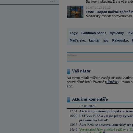
více...
Bankovní skupina Erste včera do
19.07.2013 16:12
Erste - Dopad možné zpětné 
Maďarský ministr spravedlivosti 
Tagy:
Goldman Sachs
,
výsledky
,
inv
Maďarsko
,
kapitál
,
ipo
,
Rakousko
,
Reklama
Váš názor
Na tomto místě můžete zahájit diskusi. Zatím
pouze přihlášení uživatelé (
Přihlásit
). Pokud ne
zde
.
Aktuální komentáře
07.08.2026
17:51
Akcie v optimismu, průmysl v extrémn
16:20
UEFA vs. FIFA a „tajné plány vytvoř
pro samotný fotbal“
15:35
Akce Fedu se odsouvá, americký trh 
14:46
Vysychající řeky a ničivé požáry v E