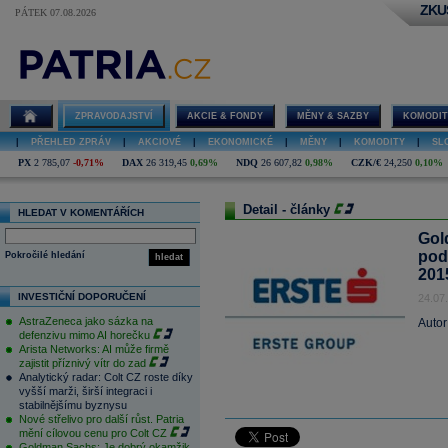
ZKU
PÁTEK 07.08.2026
ZPRAVODAJSTVÍ
AKCIE & FONDY
MĚNY & SAZBY
KOMODIT
|
PŘEHLED ZPRÁV
|
AKCIOVÉ
|
EKONOMICKÉ
|
MĚNY
|
KOMODITY
|
SL
PX
2 785,07
-0,71%
DAX
26 319,45
0,69%
NDQ
26 607,82
0,98%
CZK/€
24,250
0,10%
Detail - články
HLEDAT V KOMENTÁŘÍCH
Gol
pod
Pokročilé hledání
hledat
2015
INVESTIČNÍ DOPORUČENÍ
24.07
AstraZeneca jako sázka na
Autor
defenzivu mimo AI horečku
Arista Networks: AI může firmě
zajistit příznivý vítr do zad
Analytický radar: Colt CZ roste díky
vyšší marži, širší integraci i
stabilnějšímu byznysu
Nové střelivo pro další růst. Patria
mění cílovou cenu pro Colt CZ
Goldman Sachs: Je dobrý okamžik