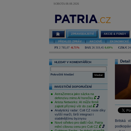
SOBOTA 08.08.2026
ZPRAVODAJSTVÍ
AKCIE & FONDY
|
PŘEHLED ZPRÁV
|
AKCIOVÉ
|
EKONOMICKÉ
PX
2 785,07
-0,71%
DAX
26 319,45
0,69%
CZK/€
24
Detail
HLEDAT V KOMENTÁŘÍCH
Pokročilé hledání
hledat
INVESTIČNÍ DOPORUČENÍ
AstraZeneca jako sázka na
defenzivu mimo AI horečku
Arista Networks: AI může firmě
zajistit příznivý vítr do zad
Analytický radar: Colt CZ roste díky
vyšší marži, širší integraci i
stabilnějšímu byznysu
Britská v
Nové střelivo pro další růst. Patria
podkopává
mění cílovou cenu pro Colt CZ
Goldman Sachs: Je dobrý okamžik