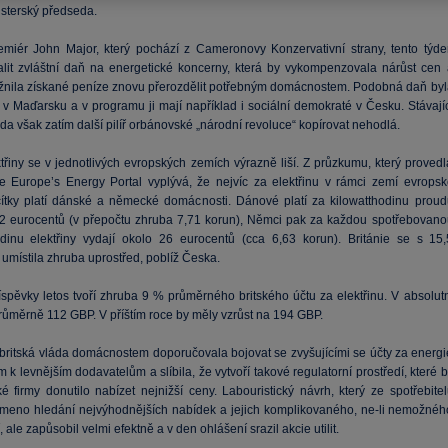
isterský předseda.
emiér John Major, který pochází z Cameronovy Konzervativní strany, tento týde
alit zvláštní daň na energetické koncerny, která by vykompenzovala nárůst cen 
žnila získané peníze znovu přerozdělit potřebným domácnostem. Podobná daň byl
v Maďarsku a v programu ji mají například i sociální demokraté v Česku. Stávajíc
áda však zatím další pilíř orbánovské „národní revoluce“ kopírovat nehodlá.
třiny se v jednotlivých evropských zemích výrazně liší. Z průzkumu, který provedl
e Europe’s Energy Portal vyplývá, že nejvíc za elektřinu v rámci zemí evropsk
tky platí dánské a německé domácnosti. Dánové platí za kilowatthodinu proud
2 eurocentů (v přepočtu zhruba 7,71 korun), Němci pak za každou spotřebovano
odinu elektřiny vydají okolo 26 eurocentů (cca 6,63 korun). Británie se s 15,
umístila zhruba uprostřed, poblíž Česka.
íspěvky letos tvoří zhruba 9 % průměrného britského účtu za elektřinu. V absolutn
průměrně 112 GBP. V příštím roce by měly vzrůst na 194 GBP.
britská vláda domácnostem doporučovala bojovat se zvyšujícími se účty za energi
k levnějším dodavatelům a slíbila, že vytvoří takové regulatorní prostředí, které 
é firmy donutilo nabízet nejnižší ceny. Labouristický návrh, který ze spotřebitel
meno hledání nejvýhodnějších nabídek a jejich komplikovaného, ne-li nemožnéh
 ale zapůsobil velmi efektně a v den ohlášení srazil akcie utilit.