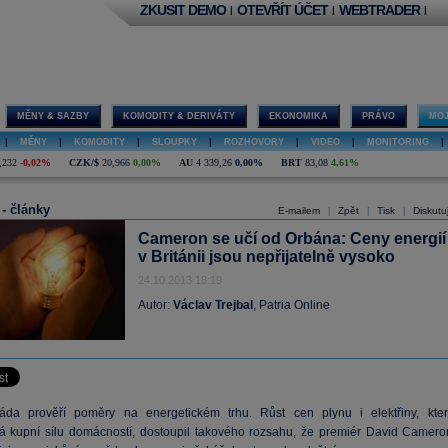
ZKUSIT DEMO
OTEVŘÍT ÚČET
WEBTRADER
|
|
|
MĚNY & SAZBY
KOMODITY & DERIVÁTY
EKONOMIKA
PRÁVO
MOJ
|
MĚNY
|
KOMODITY
|
SLOUPKY
|
ROZHOVORY
|
VIDEO
|
MONITORING
|
,232
-0,02%
CZK/$
20,966
0,00%
AU
4 339,26
0,00%
BRT
83,08
4,61%
 - články
E-mailem
Zpět
Tisk
Diskutu
|
|
|
Cameron se učí od Orbána: Ceny energií
v Británii jsou nepřijatelně vysoko
24.10.2013 18:19
Autor:
Václav Trejbal
, Patria Online
láda prověří poměry na energetickém trhu. Růst cen plynu i elektřiny, kter
 kupní sílu domácností, dostoupil takového rozsahu, že premiér David Camero