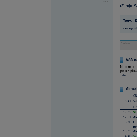
více...
(Zdroje: W
Tagy:
energeti
Reklama
Váš n
Na tomto m
pouze přihl
zde
.
Aktuá
08
8:41
Ví
07
22:05
Sl
17:51
Ak
16:20
UE
pr
15:35
Ak
14:46
Vy