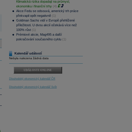
Klimatická rizika dopadají na průmysl,
ekonomiku i finanční trhy
(4)
Akce Fedu se odsouvá, americký trh práce
překvapil opět negativně
(1)
Goldman Sachs vidí v Evropě přehlížené
příležitosti. U dvou akcií očekává více než
100% růst
(1)
Prémiové akcie, Mag495 a další
pokračování současného cyklu
(1)
Kalendář událostí
Nebyla nalezena žádná data
UDÁLOSTI ONLINE
Dlouhodobý ekonomický kalendář ČR
Dlouhodobý ekonomický kalendář Svět
i