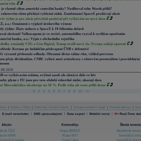
nanční trhy
 je vlastně cílem americké centrální banky? Nasliboval toho Warsh příliš?
 raketovém růstu přichází vybírání zisků. Zaměstnanci SpaceX prodávají akcie
věr týdne je pro akcie převážně pozitivní při vyčkávání na nová data
Z, a.s.: Oznámení o výplatě úrokového výnosu
rly týdne: Zlato nahoru a SpaceX k 10 bilionům dolarů
avní akcionář Volkswagenu je ve ztrátě, automobilku vyzval k rychlým opatřením
merční banka, a.s.: Výpis z obchodního rejstříku
sledky oznámily CSG a Gen Digital, Trump uvalil nová cla. Evropa zahájí opatrně
zbřesk: Koruna po holubičím překvapení ČNB v defenzivě
G výrazně překonala odhady. Obranná divize táhne růst, výhled potvrzen
pen přeje dividendám. CNBC vybírá mezi aristokraty s růstovým potenciálem i pravidelným
nosem
.08.2026
B ve vyčkávacím režimu, zvýšení sazeb ale zůstává dále ve hře
soby plynu v EU jsou pro toto období rekordně nízké, ukazují data
st MercadoLibre akceleruje na 50 %. Podle trhu ale roste příliš draze
1
2
3
4
5
6
7
8
9
10
>>
atria
|
Kariéra v Patrii
|
Podmínky užívání stránek
|
Ochrana osobních údajů
|
Pravidla diskuse
|
Inve
|
|
|
|
|
E-mail newsletter
SMS zpravodajství
Data export
Mobilní verze
R
=
Real-Time dat
Akcie:
Komodity:
Škola invest
Akcie ČEZ
Ropa BRENT
Akademie inves
kcie NWR
Ropa WTI
Investiční stra
Komerční banka
Zemní plyn
Investiční dopo