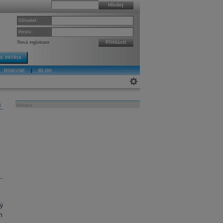
Hledej
Uživatel:
Heslo:
Nová registrace
Přihlásit
E PATRIA
DISKUSE
|
BLOG
j
Reklama
ý
n