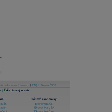
stiční disclaimer
|
Náměty
|
FAQ
|
Skupina ČSOB
a
|
=
placený obsah
ora:
Světové ekonomiky:
tování
Ekonomika ČR
tegie
Ekonomika USA
ručení
Ekonomika Čína