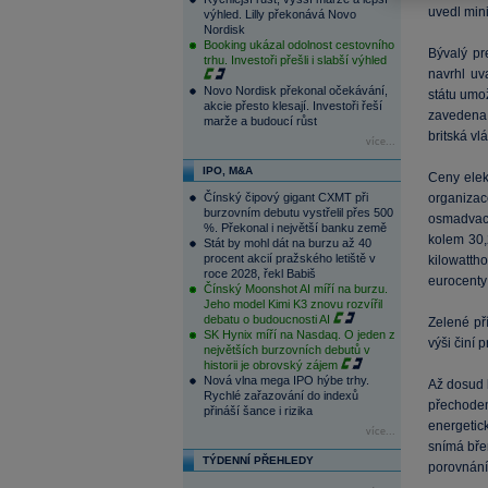
uvedl min
výhled. Lilly překonává Novo
Nordisk
Booking ukázal odolnost cestovního
Bývalý pr
trhu. Investoři přešli i slabší výhled
navrhl uv
Novo Nordisk překonal očekávání,
státu umo
akcie přesto klesají. Investoři řeší
zavedena 
marže a budoucí růst
britská vl
více...
IPO, M&A
Ceny elek
Čínský čipový gigant CXMT při
organizac
burzovním debutu vystřelil přes 500
osmadvací
%. Překonal i největší banku země
kolem 30,
Stát by mohl dát na burzu až 40
procent akcií pražského letiště v
kilowatth
roce 2028, řekl Babiš
eurocenty 
Čínský Moonshot AI míří na burzu.
Jeho model Kimi K3 znovu rozvířil
debatu o budoucnosti AI
Zelené př
SK Hynix míří na Nasdaq. O jeden z
výši činí 
největších burzovních debutů v
historii je obrovský zájem
Nová vlna mega IPO hýbe trhy.
Až dosud 
Rychlé zařazování do indexů
přechodem 
přináší šance i rizika
energetick
více...
snímá bře
TÝDENNÍ PŘEHLEDY
porovnání,