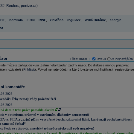
SJ, Reuters, peníze.cz)
EDF
,
Iberdrola
,
E.ON
,
RWE
,
elektřina
,
regulace
,
Velká Británie
,
energie
,
ka
ázor
Přidat názor
Pavouk
Od nejnovějších
|
ístě můžete zahájit diskusi. Zatím nebyl zadán žádný názor. Do diskuse mohou přispívat
ášení uživatelé (
Přihlásit
). Pokud nemáte účet, na který byste se mohli přihlásit, registrujte se
lní komentáře
.08.2026
kendář: Trhy nemají rády prázdné řeči
.08.2026
abá data z trhu práce pomohla akciím
cie v optimismu, průmysl v extrémním, dluhopisy neprotestují
FA vs. FIFA a „tajné plány vytvořené bezcharakterními lidmi, které mají pochybné přínosy
o samotný fotbal“
ce Fedu se odsouvá, americký trh práce překvapil opět negativně
sychající řeky a ničivé požáry v Evropě. Klimatická rizika dopadají na průmysl, ekonomiku 