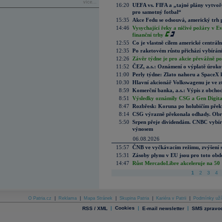
více...
16:20
UEFA vs. FIFA a „tajné plány vytvoř
pro samotný fotbal“
15:35
Akce Fedu se odsouvá, americký trh 
14:46
Vysychající řeky a ničivé požáry v E
finanční trhy
12:55
Co je vlastně cílem americké centrál
12:35
Po raketovém růstu přichází vybírán
12:26
Závěr týdne je pro akcie převážně po
11:52
ČEZ, a.s.: Oznámení o výplatě úrok
11:00
Perly týdne: Zlato nahoru a SpaceX 
10:30
Hlavní akcionář Volkswagenu je ve z
8:59
Komerční banka, a.s.: Výpis z obchod
8:51
Výsledky oznámily CSG a Gen Digital
8:47
Rozbřesk: Koruna po holubičím přek
8:14
CSG výrazně překonala odhady. Obran
5:50
Srpen přeje dividendám. CNBC vybírá
výnosem
06.08.2026
15:57
ČNB ve vyčkávacím režimu, zvýšení s
15:31
Zásoby plynu v EU jsou pro toto obdo
14:47
Růst MercadoLibre akceleruje na 50 %
1
2
3
4
O Patria.cz
|
Reklama
|
Mapa Stránek
|
Skupina Patria
|
Kariéra v Patrii
|
Podmínky uží
|
Cookies
|
|
RSS / XML
E-mail newsletter
SMS zpravod