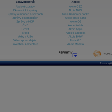
Zpravodajství:
Akcie:
Akciové zprávy
Akcie ČEZ
Ekonomické zprávy
Akcie NWR
Zprávy o měnách a sazbách
Akcie Komerční banka
Zprávy o komoditách
Akcie Erste Bank
Zprávy o HDP
Akcie O2
ČNB
Akcie Kofola
Grexit
Akcie Apple
Brexit
Akcie Facebook
Volby v USA
Akcie BMW
Video zpravodajství
Akcie GE
Investiční komentáře
Akcie Moneta
Tvorba apl