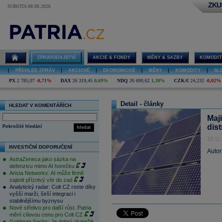
ZKU
SOBOTA 08.08.2026
ZPRAVODAJSTVÍ
AKCIE & FONDY
MĚNY & SAZBY
KOMODIT
|
PŘEHLED ZPRÁV
|
AKCIOVÉ
|
EKONOMICKÉ
|
MĚNY
|
KOMODITY
|
SL
PX
2 785,07
-0,71%
DAX
26 319,45
0,69%
NDQ
26 690,62
1,30%
CZK/€
24,232
-0,02%
Detail - články
HLEDAT V KOMENTÁŘÍCH
Maji
dist
Pokročilé hledání
hledat
18.11
INVESTIČNÍ DOPORUČENÍ
Autor
AstraZeneca jako sázka na
defenzivu mimo AI horečku
Arista Networks: AI může firmě
zajistit příznivý vítr do zad
Analytický radar: Colt CZ roste díky
vyšší marži, širší integraci i
stabilnějšímu byznysu
Nové střelivo pro další růst. Patria
mění cílovou cenu pro Colt CZ
Goldman Sachs: Je dobrý okamžik