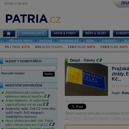
ZKU
PÁTEK 07.08.2026
ZPRAVODAJSTVÍ
AKCIE & FONDY
MĚNY & SAZBY
KOMODIT
|
PŘEHLED ZPRÁV
|
AKCIOVÉ
|
EKONOMICKÉ
|
MĚNY
|
KOMODITY
|
SL
PX
2 794,81
-0,37%
DAX
26 251,73
0,43%
CZK/€
24,225
-0,01%
CZK/$
21,025
-0,02%
Detail - články
HLEDAT V KOMENTÁŘÍCH
Pražská
ztráty, 
Pokročilé hledání
hledat
Kč...
INVESTIČNÍ DOPORUČENÍ
27.11.2013 
AstraZeneca jako sázka na
Autor:
Ron
defenzivu mimo AI horečku
Arista Networks: AI může firmě
zajistit příznivý vítr do zad
Analytický radar: Colt CZ roste díky
vyšší marži, širší integraci i
Úterní seance přinesla na pražskou burzu 
stabilnějšímu byznysu
akcií ČEZu, Komerční banky a NWR prop
Nové střelivo pro další růst. Patria
mění cílovou cenu pro Colt CZ
Goldman Sachs: Je dobrý okamžik