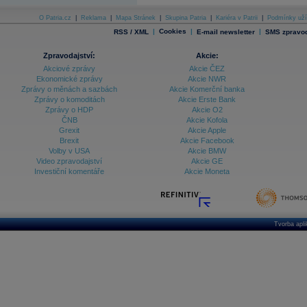
O Patria.cz
|
Reklama
|
Mapa Stránek
|
Skupina Patria
|
Kariéra v Patrii
|
Podmínky uží
|
Cookies
|
|
RSS / XML
E-mail newsletter
SMS zpravod
Zpravodajství:
Akcie:
Akciové zprávy
Akcie ČEZ
Ekonomické zprávy
Akcie NWR
Zprávy o měnách a sazbách
Akcie Komerční banka
Zprávy o komoditách
Akcie Erste Bank
Zprávy o HDP
Akcie O2
ČNB
Akcie Kofola
Grexit
Akcie Apple
Brexit
Akcie Facebook
Volby v USA
Akcie BMW
Video zpravodajství
Akcie GE
Investiční komentáře
Akcie Moneta
Tvorba apl