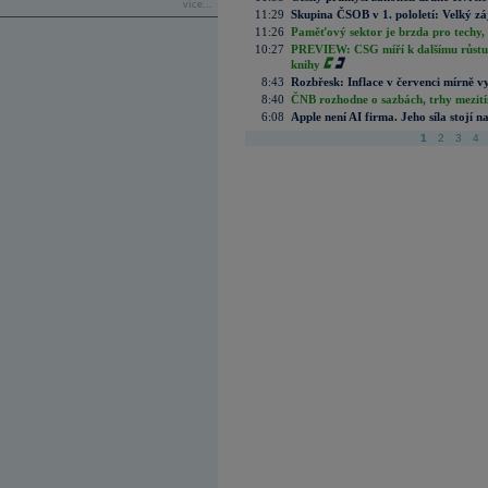
více...
11:29
Skupina ČSOB v 1. pololetí: Velký zá
11:26
Paměťový sektor je brzda pro techy,
10:27
PREVIEW: CSG míří k dalšímu růstu.
knihy
8:43
Rozbřesk: Inflace v červenci mírně v
8:40
ČNB rozhodne o sazbách, trhy mezitím
6:08
Apple není AI firma. Jeho síla stojí n
1
2
3
4