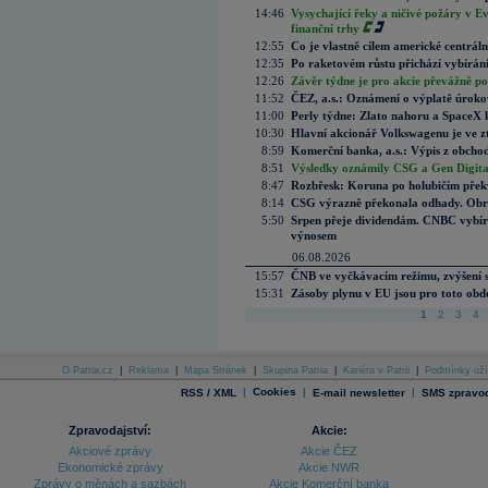
14:46
Vysychající řeky a ničivé požáry v E
finanční trhy
12:55
Co je vlastně cílem americké centrál
12:35
Po raketovém růstu přichází vybírán
12:26
Závěr týdne je pro akcie převážně po
11:52
ČEZ, a.s.: Oznámení o výplatě úrok
11:00
Perly týdne: Zlato nahoru a SpaceX 
10:30
Hlavní akcionář Volkswagenu je ve z
8:59
Komerční banka, a.s.: Výpis z obchod
8:51
Výsledky oznámily CSG a Gen Digital
8:47
Rozbřesk: Koruna po holubičím přek
8:14
CSG výrazně překonala odhady. Obran
5:50
Srpen přeje dividendám. CNBC vybírá
výnosem
06.08.2026
15:57
ČNB ve vyčkávacím režimu, zvýšení s
15:31
Zásoby plynu v EU jsou pro toto obdo
1
2
3
4
O Patria.cz
|
Reklama
|
Mapa Stránek
|
Skupina Patria
|
Kariéra v Patrii
|
Podmínky uží
|
Cookies
|
|
RSS / XML
E-mail newsletter
SMS zpravod
Zpravodajství:
Akcie:
Akciové zprávy
Akcie ČEZ
Ekonomické zprávy
Akcie NWR
Zprávy o měnách a sazbách
Akcie Komerční banka