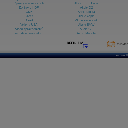
Zprávy o komoditách
Akcie Erste Bank
Zprávy o HDP
Akcie O2
ČNB
Akcie Kofola
Grexit
Akcie Apple
Brexit
Akcie Facebook
Volby v USA
Akcie BMW
Video zpravodajství
Akcie GE
Investiční komentáře
Akcie Moneta
Tvorba apl