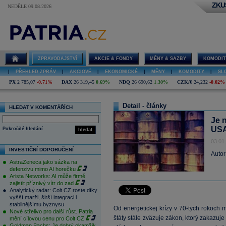
ZKU
NEDĚLE 09.08.2026
ZPRAVODAJSTVÍ
AKCIE & FONDY
MĚNY & SAZBY
KOMODIT
|
PŘEHLED ZPRÁV
|
AKCIOVÉ
|
EKONOMICKÉ
|
MĚNY
|
KOMODITY
|
SL
PX
2 785,07
-0,71%
DAX
26 319,45
0,69%
NDQ
26 690,62
1,30%
CZK/€
24,232
-0,02%
Detail - články
HLEDAT V KOMENTÁŘÍCH
Je 
US
Pokročilé hledání
hledat
03.01
INVESTIČNÍ DOPORUČENÍ
Autor
AstraZeneca jako sázka na
defenzivu mimo AI horečku
Arista Networks: AI může firmě
zajistit příznivý vítr do zad
Analytický radar: Colt CZ roste díky
vyšší marži, širší integraci i
stabilnějšímu byznysu
Od energetickej krízy v 70-tych rokoch 
Nové střelivo pro další růst. Patria
štáty stále zväzuje zákon, ktorý zakazuj
mění cílovou cenu pro Colt CZ
Goldman Sachs: Je dobrý okamžik