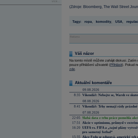
více...
(Zdroje: Bloomberg, The Wall Street Jour
Tagy:
ropa
,
komodity
,
USA
,
regula
Reklama
Váš názor
Na tomto místě můžete zahájit diskusi. Zatím
pouze přihlášení uživatelé (
Přihlásit
). Pokud ne
zde
.
Aktuální komentáře
09.08.2026
8:35
Víkendář: Nebojte se, Warsh ve skute
08.08.2026
8:41
Víkendář: Trhy nemají rády prázdné 
07.08.2026
22:05
Slabá data z trhu práce pomohla akc
17:51
Akcie v optimismu, průmysl v extrémn
16:20
UEFA vs. FIFA a „tajné plány vytvoř
pro samotný fotbal“
15:35
Akce Fedu se odsouvá, americký trh 