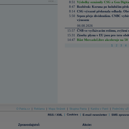
více...
8:51
Výsledky oznámily CSG a Gen Digital
8:47
Rozbřesk: Koruna po holubičím přek
8:14
CSG výrazně překonala odhady. Obran
5:50
Srpen přeje dividendám. CNBC vybírá
výnosem
06.08.2026
15:57
ČNB ve vyčkávacím režimu, zvýšení s
15:31
Zásoby plynu v EU jsou pro toto obdo
14:47
Růst MercadoLibre akceleruje na 50 %
1
2
3
4
O Patria.cz
|
Reklama
|
Mapa Stránek
|
Skupina Patria
|
Kariéra v Patrii
|
Podmínky uží
|
Cookies
|
|
RSS / XML
E-mail newsletter
SMS zpravod
Zpravodajství:
Akcie: