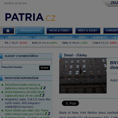
ZKU
NEDĚLE 09.08.2026
ZPRAVODAJSTVÍ
AKCIE & FONDY
MĚNY & SAZBY
KOMODIT
|
PŘEHLED ZPRÁV
|
AKCIOVÉ
|
EKONOMICKÉ
|
MĚNY
|
KOMODITY
|
SL
PX
2 785,07
-0,71%
DAX
26 319,45
0,69%
NDQ
26 690,62
1,30%
CZK/€
24,232
-0,02%
Detail - články
HLEDAT V KOMENTÁŘÍCH
BNY
div
Pokročilé hledání
hledat
22.04
INVESTIČNÍ DOPORUČENÍ
Autor
AstraZeneca jako sázka na
defenzivu mimo AI horečku
Arista Networks: AI může firmě
zajistit příznivý vítr do zad
Analytický radar: Colt CZ roste díky
vyšší marži, širší integraci i
stabilnějšímu byznysu
Nové střelivo pro další růst. Patria
Bank of New York Mellon dnes zveřejnil
mění cílovou cenu pro Colt CZ
akcii dosáhl 57c při konsensu 53c. Celk
Goldman Sachs: Je dobrý okamžik