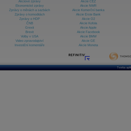
Akciové zprávy
Akcie ČEZ
Ekonomické zprávy
Akcie NWR
Zprávy o měnách a sazbách
Akcie Komerční banka
Zprávy o komoditách
Akcie Erste Bank
Zprávy o HDP
Akcie O2
ČNB
Akcie Kofola
Grexit
Akcie Apple
Brexit
Akcie Facebook
Volby v USA
Akcie BMW
Video zpravodajství
Akcie GE
Investiční komentáře
Akcie Moneta
Tvorba apl