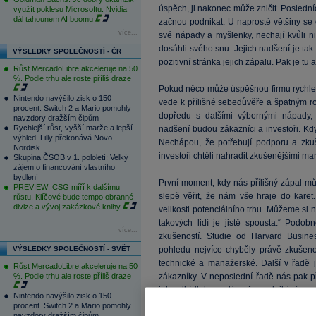
úspěch, ji nakonec může zničit. Poslední
využít poklesu Microsoftu. Nvidia
dál tahounem AI boomu
začnou podnikat. U naprosté většiny se o
více...
své nápady a myšlenky, nechají kvůli nim
dosáhli svého snu. Jejich nadšení je tak n
VÝSLEDKY SPOLEČNOSTÍ - ČR
pozitivní stránka jejich zápalu. Pak je tu 
Růst MercadoLibre akceleruje na 50
%. Podle trhu ale roste příliš draze
Pokud něco může úspěšnou firmu rychle po
Nintendo navýšilo zisk o 150
vede k přílišné sebedůvěře a špatným r
procent. Switch 2 a Mario pomohly
dopředu s dalšími výbornými nápady,
navzdory dražším čipům
Rychlejší růst, vyšší marže a lepší
nadšení budou zákazníci a investoři. Když
výhled. Lilly překonává Novo
Nechápou, že potřebují podporu a zkuše
Nordisk
investoři chtěli nahradit zkušenějšími ma
Skupina ČSOB v 1. pololetí: Velký
zájem o financování vlastního
bydlení
První moment, kdy nás přílišný zápal mů
PREVIEW: CSG míří k dalšímu
slepě věřit, že nám vše hraje do karet
růstu. Klíčové bude tempo obranné
divize a vývoj zakázkové knihy
velikosti potenciálního trhu. Můžeme si n
takových lidí je jistě spousta.“ Pod
více...
zkušeností. Studie od Harvard Busin
VÝSLEDKY SPOLEČNOSTÍ - SVĚT
pohledu nejvíce chyběly právě zkušenos
technické a manažerské. Další v řadě js
Růst MercadoLibre akceleruje na 50
%. Podle trhu ale roste příliš draze
zákazníky. V neposlední řadě nás pak p
jak velký tlak vyvolá naše podnikání na r
Nintendo navýšilo zisk o 150
velkých lžích: „Dělám to jen pro rodinu,
procent. Switch 2 a Mario pomohly
navzdory dražším čipům