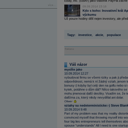
EBay, Inc. (EBAY) jako vlastník PayPal začne př
více...
09.09.2014 15:16
Kdo s koho: Inovativní král A
výzkumu
Už pouze hodiny dělí nejen investory, ale pře
Tagy:
investice
,
akcie
,
populace
Reklama
Váš názor
myslíte jako
10.09.2014 12:27
vybudovat firmu se všemi riziky a pak ji pře
odpovědnost, nemá k ní žádný vztah, jenom t
bonusy (i kdyby byl celý den na golfu nebo si
kytek, potáhne o dům dál? Něco takového se st
mohu jmenovat další desítky. Vsadím se, že t
dalšíma za, který nikdy nevydělal ani dolar.
Oliwer
vztahy su nedeterministicke:-) Steve Blan
10.09.2014 9:48
Part of my problem was that my reality distort
convinced myself that throwing myself into wo
four big lies entrepreneurs tell themselves abo
spouse “understands” All I need is one startup t