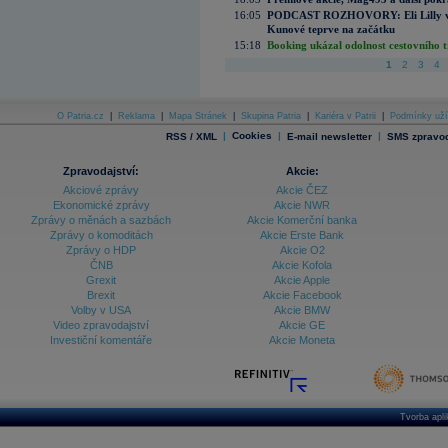
16:05
PODCAST ROZHOVORY: Eli Lilly vs. 
Kunové teprve na začátku
15:18
Booking ukázal odolnost cestovního trh
1
2
3
4
O Patria.cz
|
Reklama
|
Mapa Stránek
|
Skupina Patria
|
Kariéra v Patrii
|
Podmínky uží
|
Cookies
|
|
RSS / XML
E-mail newsletter
SMS zpravod
Zpravodajství:
Akcie:
Akciové zprávy
Akcie ČEZ
Ekonomické zprávy
Akcie NWR
Zprávy o měnách a sazbách
Akcie Komerční banka
Zprávy o komoditách
Akcie Erste Bank
Zprávy o HDP
Akcie O2
ČNB
Akcie Kofola
Grexit
Akcie Apple
Brexit
Akcie Facebook
Volby v USA
Akcie BMW
Video zpravodajství
Akcie GE
Investiční komentáře
Akcie Moneta
Tvorba apl