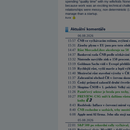
spending “quality time” with my wife/kids None
because work was an exciting technical challen
relationships were messy, non deterministic (i.
manage than a startup.
kura
Aktuální komentáře
06.08.2026
15:57
ČNB ve vyčkávacím režimu, zvýšení s
15:31
Zásoby plynu v EU jsou pro toto obdo
14:47
Růst MercadoLibre akceleruje na 50 %
14:37
Bankovní rada ČNB podle očekávání 
13:32
Nintendo navýšilo zisk o 150 procen
13:19
Goldman Sachs vidí v Evropě přehlíže
11:59
Rychlejší růst, vyšší marže a lepší v
11:40
Meziroční růst stavební výroby v ČR
11:37
Zahraniční obchod ČR v červnu skonč
11:35
Český průmysl zakončil druhé čtvrtlet
11:29
Skupina ČSOB v 1. pololetí: Velký zá
11:26
Paměťový sektor je brzda pro techy,
10:27
PREVIEW: CSG míří k dalšímu růstu.
knihy
8:43
Rozbřesk: Inflace v červenci mírně v
8:40
ČNB rozhodne o sazbách, trhy mezitím
6:08
Apple není AI firma. Jeho síla stojí n
05.08.2026
22:01
S&P 500 po rekordní rally vyčkával,
18:03
Prémiové akcie, Mag495 a další pokr