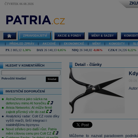
ZKU
ČTVRTEK 06.08.2026
ZPRAVODAJSTVÍ
AKCIE & FONDY
MĚNY & SAZBY
KOMODIT
|
PŘEHLED ZPRÁV
|
AKCIOVÉ
|
EKONOMICKÉ
|
MĚNY
|
KOMODITY
|
SL
PX
2 805,12
1,30%
DAX
26 140,13
0,05%
NDQ
26 348,82
-0,06%
CZK/€
24,226
0,22%
Detail - články
HLEDAT V KOMENTÁŘÍCH
Kdy
Pokročilé hledání
hledat
09.09
Autor
INVESTIČNÍ DOPORUČENÍ
AstraZeneca jako sázka na
defenzivu mimo AI horečku
Arista Networks: AI může firmě
zajistit příznivý vítr do zad
Analytický radar: Colt CZ roste díky
vyšší marži, širší integraci i
stabilnějšímu byznysu
Nové střelivo pro další růst. Patria
mění cílovou cenu pro Colt CZ
Můžeme to nazvat paradoxem podnikání
Goldman Sachs: Je dobrý okamžik