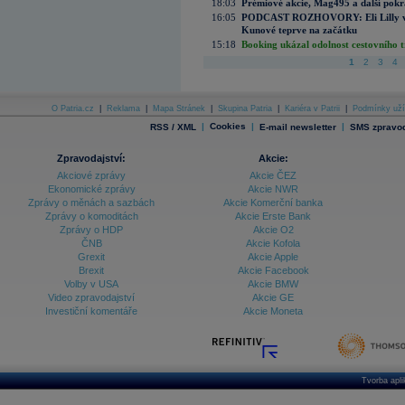
18:03
Prémiové akcie, Mag495 a další pokr
16:05
PODCAST ROZHOVORY: Eli Lilly vs. 
Kunové teprve na začátku
15:18
Booking ukázal odolnost cestovního trh
1
2
3
4
O Patria.cz
|
Reklama
|
Mapa Stránek
|
Skupina Patria
|
Kariéra v Patrii
|
Podmínky uží
|
Cookies
|
|
RSS / XML
E-mail newsletter
SMS zpravod
Zpravodajství:
Akcie:
Akciové zprávy
Akcie ČEZ
Ekonomické zprávy
Akcie NWR
Zprávy o měnách a sazbách
Akcie Komerční banka
Zprávy o komoditách
Akcie Erste Bank
Zprávy o HDP
Akcie O2
ČNB
Akcie Kofola
Grexit
Akcie Apple
Brexit
Akcie Facebook
Volby v USA
Akcie BMW
Video zpravodajství
Akcie GE
Investiční komentáře
Akcie Moneta
Tvorba apl