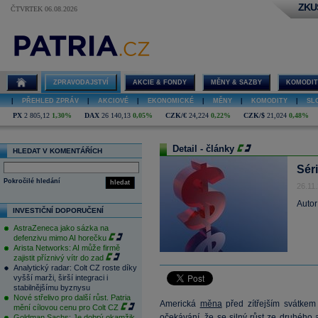
ZKU
ČTVRTEK 06.08.2026
ZPRAVODAJSTVÍ
AKCIE & FONDY
MĚNY & SAZBY
KOMODIT
|
PŘEHLED ZPRÁV
|
AKCIOVÉ
|
EKONOMICKÉ
|
MĚNY
|
KOMODITY
|
SL
PX
2 805,12
1,30%
DAX
26 140,13
0,05%
CZK/€
24,224
0,22%
CZK/$
21,024
0,48%
Detail - články
HLEDAT V KOMENTÁŘÍCH
Séri
Pokročilé hledání
hledat
26.11
Autor
INVESTIČNÍ DOPORUČENÍ
AstraZeneca jako sázka na
defenzivu mimo AI horečku
Arista Networks: AI může firmě
zajistit příznivý vítr do zad
Analytický radar: Colt CZ roste díky
vyšší marži, širší integraci i
stabilnějšímu byznysu
Nové střelivo pro další růst. Patria
Americká
měna
před zítřejším svátkem
mění cílovou cenu pro Colt CZ
očekávání, že se silný růst ze druhého 
Goldman Sachs: Je dobrý okamžik