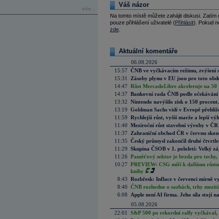
Váš názor
více...
Na tomto místě můžete zahájit diskusi. Zatím
pouze přihlášení uživatelé (
Přihlásit
). Pokud ne
zde
.
Aktuální komentáře
06.08.2026
15:57
ČNB ve vyčkávacím režimu, zvýšení s
15:31
Zásoby plynu v EU jsou pro toto obdo
14:47
Růst MercadoLibre akceleruje na 50 %
14:37
Bankovní rada ČNB podle očekávání 
13:32
Nintendo navýšilo zisk o 150 procen
13:19
Goldman Sachs vidí v Evropě přehlíže
11:59
Rychlejší růst, vyšší marže a lepší v
11:40
Meziroční růst stavební výroby v ČR
11:37
Zahraniční obchod ČR v červnu skonč
11:35
Český průmysl zakončil druhé čtvrtlet
11:29
Skupina ČSOB v 1. pololetí: Velký zá
11:26
Paměťový sektor je brzda pro techy,
10:27
PREVIEW: CSG míří k dalšímu růstu.
knihy
8:43
Rozbřesk: Inflace v červenci mírně v
8:40
ČNB rozhodne o sazbách, trhy mezitím
6:08
Apple není AI firma. Jeho síla stojí n
05.08.2026
22:01
S&P 500 po rekordní rally vyčkával,