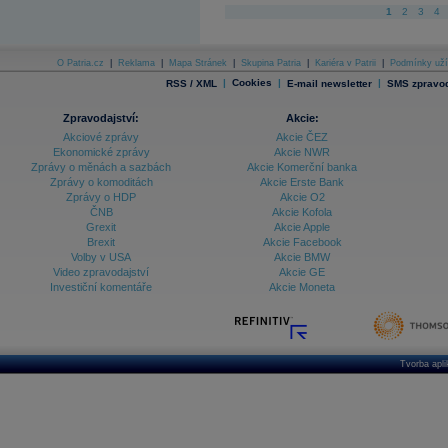
1
2
3
4
O Patria.cz
|
Reklama
|
Mapa Stránek
|
Skupina Patria
|
Kariéra v Patrii
|
Podmínky uží
|
Cookies
|
|
RSS / XML
E-mail newsletter
SMS zpravod
Zpravodajství:
Akcie:
Akciové zprávy
Akcie ČEZ
Ekonomické zprávy
Akcie NWR
Zprávy o měnách a sazbách
Akcie Komerční banka
Zprávy o komoditách
Akcie Erste Bank
Zprávy o HDP
Akcie O2
ČNB
Akcie Kofola
Grexit
Akcie Apple
Brexit
Akcie Facebook
Volby v USA
Akcie BMW
Video zpravodajství
Akcie GE
Investiční komentáře
Akcie Moneta
Tvorba apl