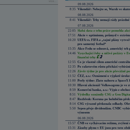
více...
09.08.2026
8:35
Víkendář: Nebojte se, Warsh ve skute
08.08.2026
8:41
Víkendář: Trhy nemají rády prázdné 
07.08.2026
22:05
Slabá data z trhu práce pomohla akc
17:51
Akcie v optimismu, průmysl v extrémn
16:20
UEFA vs. FIFA a „tajné plány vytvoř
pro samotný fotbal“
15:35
Akce Fedu se odsouvá, americký trh 
14:46
Vysychající řeky a ničivé požáry v E
finanční trhy
12:55
Co je vlastně cílem americké centrál
12:35
Po raketovém růstu přichází vybírán
12:26
Závěr týdne je pro akcie převážně po
11:52
ČEZ, a.s.: Oznámení o výplatě úrok
11:00
Perly týdne: Zlato nahoru a SpaceX 
10:30
Hlavní akcionář Volkswagenu je ve z
8:59
Komerční banka, a.s.: Výpis z obchod
8:51
Výsledky oznámily CSG a Gen Digital
8:47
Rozbřesk: Koruna po holubičím přek
8:14
CSG výrazně překonala odhady. Obran
5:50
Srpen přeje dividendám. CNBC vybírá
výnosem
06.08.2026
15:57
ČNB ve vyčkávacím režimu, zvýšení s
15:31
Zásoby plynu v EU jsou pro toto obdo