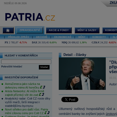
ZKU
NEDĚLE 09.08.2026
ZPRAVODAJSTVÍ
AKCIE & FONDY
MĚNY & SAZBY
KOMODIT
|
PŘEHLED ZPRÁV
|
AKCIOVÉ
|
EKONOMICKÉ
|
MĚNY
|
KOMODITY
|
SL
PX
2 785,07
-0,71%
DAX
26 319,45
0,69%
NDQ
26 690,62
1,30%
CZK/€
24,232
-0,02%
Detail - články
HLEDAT V KOMENTÁŘÍCH
"Dlu
při
Pokročilé hledání
hledat
všem
INVESTIČNÍ DOPORUČENÍ
06.01
AstraZeneca jako sázka na
Autor
defenzivu mimo AI horečku
Arista Networks: AI může firmě
zajistit příznivý vítr do zad
Analytický radar: Colt CZ roste díky
vyšší marži, širší integraci i
stabilnějšímu byznysu
Utlumený světový hospodářský růst a
Nové střelivo pro další růst. Patria
mění cílovou cenu pro Colt CZ
centrální banky ke zvýšení jejich
úrokov
Goldman Sachs: Je dobrý okamžik