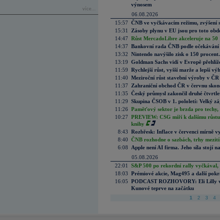
výnosem
více...
06.08.2026
15:57
ČNB ve vyčkávacím režimu, zvýšení s
15:31
Zásoby plynu v EU jsou pro toto obdo
14:47
Růst MercadoLibre akceleruje na 50 %
14:37
Bankovní rada ČNB podle očekávání 
13:32
Nintendo navýšilo zisk o 150 procen
13:19
Goldman Sachs vidí v Evropě přehlíže
11:59
Rychlejší růst, vyšší marže a lepší v
11:40
Meziroční růst stavební výroby v ČR
11:37
Zahraniční obchod ČR v červnu skonč
11:35
Český průmysl zakončil druhé čtvrtlet
11:29
Skupina ČSOB v 1. pololetí: Velký zá
11:26
Paměťový sektor je brzda pro techy,
10:27
PREVIEW: CSG míří k dalšímu růstu.
knihy
8:43
Rozbřesk: Inflace v červenci mírně v
8:40
ČNB rozhodne o sazbách, trhy mezitím
6:08
Apple není AI firma. Jeho síla stojí n
05.08.2026
22:01
S&P 500 po rekordní rally vyčkával,
18:03
Prémiové akcie, Mag495 a další pokr
16:05
PODCAST ROZHOVORY: Eli Lilly vs. 
Kunové teprve na začátku
1
2
3
4