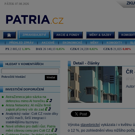
ZKU
PÁTEK 07.08.2026
ZPRAVODAJSTVÍ
AKCIE & FONDY
MĚNY & SAZBY
KOMODIT
|
PŘEHLED ZPRÁV
|
AKCIOVÉ
|
EKONOMICKÉ
|
MĚNY
|
KOMODITY
|
SL
PX
2 805,12
1,30%
DAX
26 140,13
0,05%
CZK/€
24,228
0,02%
CZK/$
21,025
0,00%
Detail - články
HLEDAT V KOMENTÁŘÍCH
ČR 
Pokročilé hledání
hledat
07.07
Autor
INVESTIČNÍ DOPORUČENÍ
AstraZeneca jako sázka na
defenzivu mimo AI horečku
Arista Networks: AI může firmě
zajistit příznivý vítr do zad
Analytický radar: Colt CZ roste díky
vyšší marži, širší integraci i
stabilnějšímu byznysu
Výroba
stavebnictví
vykázala i v květnu 
Nové střelivo pro další růst. Patria
o 12 %, po zohlednění vlivu nižšího počt
mění cílovou cenu pro Colt CZ
Goldman Sachs: Je dobrý okamžik