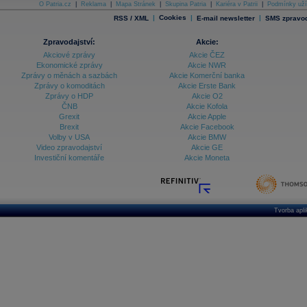
O Patria.cz
|
Reklama
|
Mapa Stránek
|
Skupina Patria
|
Kariéra v Patrii
|
Podmínky uží
|
Cookies
|
|
RSS / XML
E-mail newsletter
SMS zpravod
Zpravodajství:
Akcie:
Akciové zprávy
Akcie ČEZ
Ekonomické zprávy
Akcie NWR
Zprávy o měnách a sazbách
Akcie Komerční banka
Zprávy o komoditách
Akcie Erste Bank
Zprávy o HDP
Akcie O2
ČNB
Akcie Kofola
Grexit
Akcie Apple
Brexit
Akcie Facebook
Volby v USA
Akcie BMW
Video zpravodajství
Akcie GE
Investiční komentáře
Akcie Moneta
Tvorba apl