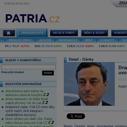
ZKU
SOBOTA 08.08.2026
ZPRAVODAJSTVÍ
AKCIE & FONDY
MĚNY & SAZBY
KOMODIT
|
PŘEHLED ZPRÁV
|
AKCIOVÉ
|
EKONOMICKÉ
|
MĚNY
|
KOMODITY
|
SL
PX
2 785,07
-0,71%
DAX
26 319,45
0,69%
CZK/€
24,232
-0,02%
CZK/$
20,966
0,00%
Detail - články
HLEDAT V KOMENTÁŘÍCH
Dra
uvo
Pokročilé hledání
hledat
12.11
INVESTIČNÍ DOPORUČENÍ
Autor
AstraZeneca jako sázka na
defenzivu mimo AI horečku
Arista Networks: AI může firmě
zajistit příznivý vítr do zad
Analytický radar: Colt CZ roste díky
vyšší marži, širší integraci i
stabilnějšímu byznysu
Nové střelivo pro další růst. Patria
mění cílovou cenu pro Colt CZ
Mario Draghi dnes dopoledne promluv
Goldman Sachs: Je dobrý okamžik