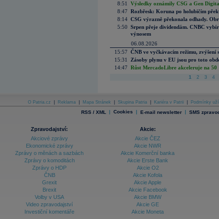
8:51
Výsledky oznámily CSG a Gen Digital
8:47
Rozbřesk: Koruna po holubičím přek
8:14
CSG výrazně překonala odhady. Obran
5:50
Srpen přeje dividendám. CNBC vybírá
výnosem
06.08.2026
15:57
ČNB ve vyčkávacím režimu, zvýšení s
15:31
Zásoby plynu v EU jsou pro toto obdo
14:47
Růst MercadoLibre akceleruje na 50 %
1
2
3
4
O Patria.cz
|
Reklama
|
Mapa Stránek
|
Skupina Patria
|
Kariéra v Patrii
|
Podmínky uží
|
Cookies
|
|
RSS / XML
E-mail newsletter
SMS zpravod
Zpravodajství:
Akcie:
Akciové zprávy
Akcie ČEZ
Ekonomické zprávy
Akcie NWR
Zprávy o měnách a sazbách
Akcie Komerční banka
Zprávy o komoditách
Akcie Erste Bank
Zprávy o HDP
Akcie O2
ČNB
Akcie Kofola
Grexit
Akcie Apple
Brexit
Akcie Facebook
Volby v USA
Akcie BMW
Video zpravodajství
Akcie GE
Investiční komentáře
Akcie Moneta