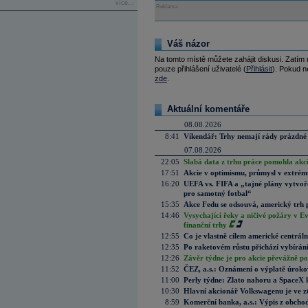
více...
Reklama
Váš názor
Na tomto místě můžete zahájit diskusi. Zatím
pouze přihlášení uživatelé (
Přihlásit
). Pokud ne
zde
.
Aktuální komentáře
08.08.2026
8:41
Víkendář: Trhy nemají rády prázdné 
07.08.2026
22:05
Slabá data z trhu práce pomohla akc
17:51
Akcie v optimismu, průmysl v extrémn
16:20
UEFA vs. FIFA a „tajné plány vytvoř
pro samotný fotbal“
15:35
Akce Fedu se odsouvá, americký trh 
14:46
Vysychající řeky a ničivé požáry v E
finanční trhy
12:55
Co je vlastně cílem americké centrál
12:35
Po raketovém růstu přichází vybírán
12:26
Závěr týdne je pro akcie převážně po
11:52
ČEZ, a.s.: Oznámení o výplatě úrok
11:00
Perly týdne: Zlato nahoru a SpaceX 
10:30
Hlavní akcionář Volkswagenu je ve z
8:59
Komerční banka, a.s.: Výpis z obchod