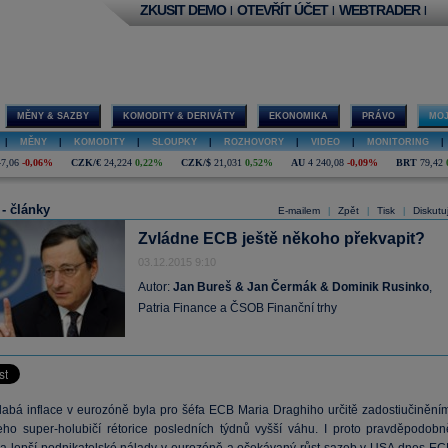
ZKUSIT DEMO
OTEVŘÍT ÚČET
WEBTRADER
|
|
|
MĚNY & SAZBY
KOMODITY & DERIVÁTY
EKONOMIKA
PRÁVO
MOJ
|
MĚNY
|
KOMODITY
|
SLOUPKY
|
ROZHOVORY
|
VIDEO
|
MONITORING
|
47,06
-0,06%
CZK/€
24,224
0,22%
CZK/$
21,031
0,52%
AU
4 240,08
-0,09%
BRT
79,42
 - články
E-mailem
Zpět
Tisk
Diskutu
|
|
|
Zvládne ECB ještě někoho překvapit?
03.12.2015 9:10
Autor:
Jan Bureš & Jan Čermák & Dominik Rusinko
,
Patria Finance a ČSOB Finanční trhy
slabá inflace v eurozóně byla pro šéfa ECB Maria Draghiho určitě zadostiučiněním
ho super-holubičí rétorice posledních týdnů vyšší váhu. I proto pravděpodobn