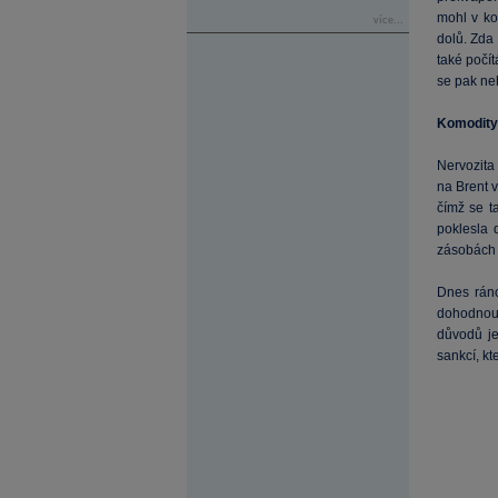
mohl v ko
více...
dolů. Zda
také počít
se pak ne
Komodity
Nervozita 
na Brent 
čímž se t
poklesla 
zásobách r
Dnes ráno
dohodnout
důvodů je
sankcí, kt