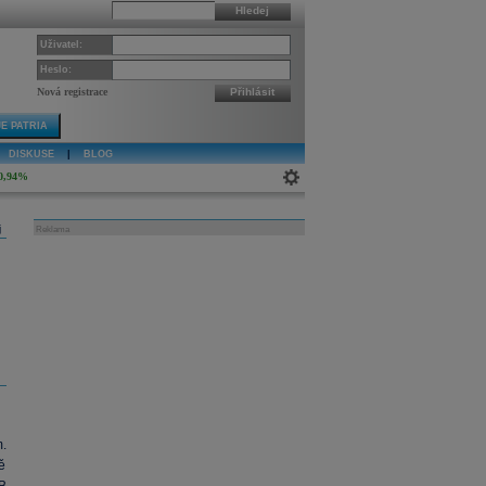
Hledej
Uživatel:
Heslo:
Nová registrace
Přihlásit
E PATRIA
DISKUSE
|
BLOG
0,94%
j
Reklama
.
ě