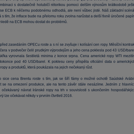
mbinaci s dostatečně holubičí rétorikou pomoci delším výnosům krátkodobě ješt
 se ECB k něčemu podobnému odhodlá, ale není vůbec jisté. Náš základní scéná
á s tím, že inflace bude na přelomu roku zvolna narůstat a delší fixně úročené papí
hledě na ECB mohou dostat do problémů.
před zasedáním OPECu roste a s ní se zvyšuje i kolísání cen ropy. Měsíční kontrak
včera v podvečer čelil prudkým výprodejům a jeho cena poklesla pod 43 USD/barel
akřka vyrovnala šestiletá minima z konce srpna. Cena americké ropy WTI mezití
dokonce pod 40 USD/barel. K poklesu ceny přispěla oficiální data o americkýc
opy a produktů, která poukázala na jejich nečekaný růst.
 sice cena Brentu roste s tím, jak se šíří fámy o možné ochotě Saúdské Arábi
 se na omezení produkce, ale na tento závěr stále nesázíme. Jedním z hlavníc
 očekávaný návrat íránské ropy na trh v souvislosti s ukončením hospodářskýc
erý lze očekávat někdy v prvním čtvrtletí 2016.