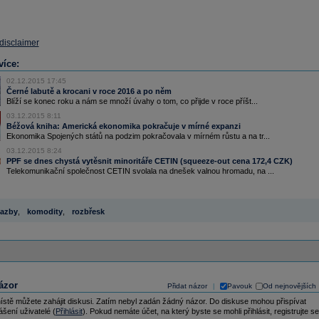
 disclaimer
více:
02.12.2015 17:45
Černé labutě a krocani v roce 2016 a po něm
Blíží se konec roku a nám se množí úvahy o tom, co přijde v roce příšt...
03.12.2015 8:11
Béžová kniha: Americká ekonomika pokračuje v mírné expanzi
Ekonomika Spojených států na podzim pokračovala v mírném růstu a na tr...
03.12.2015 8:24
PPF se dnes chystá vytěsnit minoritáře CETIN (squeeze-out cena 172,4 CZK)
Telekomunikační společnost CETIN svolala na dnešek valnou hromadu, na ...
azby
,
komodity
,
rozbřesk
ázor
Přidat názor
Pavouk
Od nejnovějších
|
ístě můžete zahájit diskusi. Zatím nebyl zadán žádný názor. Do diskuse mohou přispívat
ášení uživatelé (
Přihlásit
). Pokud nemáte účet, na který byste se mohli přihlásit, registrujte se