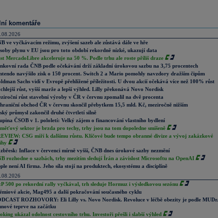
lní komentáře
.08.2026
B ve vyčkávacím režimu, zvýšení sazeb ale zůstává dále ve hře
soby plynu v EU jsou pro toto období rekordně nízké, ukazují data
st MercadoLibre akceleruje na 50 %. Podle trhu ale roste příliš draze
nkovní rada ČNB podle očekávání drží základní úrokovou sazbu na 3,75 procentech
ntendo navýšilo zisk o 150 procent. Switch 2 a Mario pomohly navzdory dražším čipům
ldman Sachs vidí v Evropě přehlížené příležitosti. U dvou akcií očekává více než 100% růst
chlejší růst, vyšší marže a lepší výhled. Lilly překonává Novo Nordisk
ziroční růst stavební výroby v ČR v červnu zpomalil na dvě procenta
hraniční obchod ČR v červnu skončil přebytkem 15,5 mld. Kč, meziročně nižším
ský průmysl zakončil druhé čtvrtletí silně
upina ČSOB v 1. pololetí: Velký zájem o financování vlastního bydlení
měťový sektor je brzda pro techy, trhy jsou na tom dopoledne smíšeně
EVIEW: CSG míří k dalšímu růstu. Klíčové bude tempo obranné divize a vývoj zakázkové
ihy
zbřesk: Inflace v červenci mírně vyšší, ČNB dnes úrokové sazby nezmění
B rozhodne o sazbách, trhy mezitím sledují Írán a závislost Microsoftu na OpenAI
ple není AI firma. Jeho síla stojí na produktech, ekosystému a disciplíně
.08.2026
P 500 po rekordní rally vyčkával, trh sleduje Hormuz i výsledkovou sezónu
émiové akcie, Mag495 a další pokračování současného cyklu
DCAST ROZHOVORY: Eli Lilly vs. Novo Nordisk. Revoluce v léčbě obezity je podle MUDr
nové teprve na začátku
oking ukázal odolnost cestovního trhu. Investoři přešli i slabší výhled