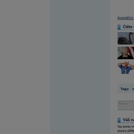
Investiční
Čtěte 
Tagy:
s
Reklama
Váš n
Na tomto m
pouze přihl