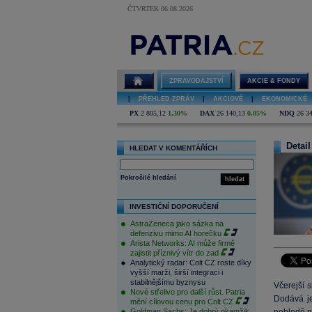
ČTVRTEK 06.08.2026
ZPRAVODAJSTVÍ
AKCIE & FONDY
|
PŘEHLED ZPRÁV
|
AKCIOVÉ
|
EKONOMICKÉ
PX
2 805,12
1,30%
DAX
26 140,13
0,05%
NDQ
26 3
Detail
HLEDAT V KOMENTÁŘÍCH
Pokročilé hledání
hledat
INVESTIČNÍ DOPORUČENÍ
AstraZeneca jako sázka na
defenzivu mimo AI horečku
Arista Networks: AI může firmě
zajistit příznivý vítr do zad
Analytický radar: Colt CZ roste díky
vyšší marži, širší integraci i
stabilnějšímu byznysu
Včerejší 
Nové střelivo pro další růst. Patria
Dodává je
mění cílovou cenu pro Colt CZ
Goldman Sachs: Je dobrý okamžik