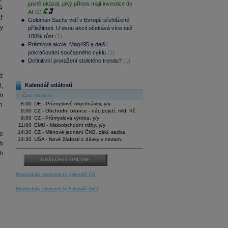
jasně ukázal, jaký přínos mají investice do
ě
AI
(2)
ř
Goldman Sachs vidí v Evropě přehlížené
ry
příležitosti. U dvou akcií očekává více než
100% růst
(1)
Prémiové akcie, Mag495 a další
pokračování současného cyklu
(1)
Definitivní proražení stoletého trendu?
(1)
t
,
Kalendář událostí
m
Čas
Událost
8:00
DE - Průmyslové objednávky, y/y
h
9:00
CZ - Obchodní bilance - nár. pojetí, mld. Kč
9:00
CZ - Průmyslová výroba, y/y
11:00
EMU - Maloobchodní tržby, y/y
14:30
CZ - Měnové jednání ČNB, zákl. sazba
e
14:30
USA - Nové žádosti o dávky v nezam.
h
h
UDÁLOSTI ONLINE
Dlouhodobý ekonomický kalendář ČR
Dlouhodobý ekonomický kalendář Svět