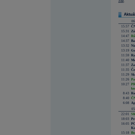
zde
.
Aktuá
06
15:57
ČN
15:31
Zá
14:47
Rů
14:37
Ba
13:32
Ni
13:19
Go
11:59
Ry
11:40
Me
11:37
Za
11:35
Če
11:29
Sk
11:26
Pa
10:27
PR
kn
8:43
Ro
8:40
ČN
6:08
Ap
05
22:01
S&
18:03
Pr
16:05
PO
Ku
15:18
Bo