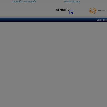
Investiční komentáře
Akcie Moneta
Tvorba apl