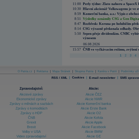
11:00
Perly týdne: Zlato nahoru a SpaceX 
10:30
Hlavní akcionář Volkswagenu je ve z
8:59
Komerční banka, a.s.: Výpis z obchod
8:51
Výsledky oznámily CSG a Gen Digital
8:47
Rozbřesk: Koruna po holubičím přek
8:14
CSG výrazně překonala odhady. Obran
5:50
Srpen přeje dividendám. CNBC vybírá
výnosem
06.08.2026
15:57
ČNB ve vyčkávacím režimu, zvýšení s
1
2
3
4
O Patria.cz
|
Reklama
|
Mapa Stránek
|
Skupina Patria
|
Kariéra v Patrii
|
Podmínky uží
|
Cookies
|
|
RSS / XML
E-mail newsletter
SMS zpravod
Zpravodajství:
Akcie:
Akciové zprávy
Akcie ČEZ
Ekonomické zprávy
Akcie NWR
Zprávy o měnách a sazbách
Akcie Komerční banka
Zprávy o komoditách
Akcie Erste Bank
Zprávy o HDP
Akcie O2
ČNB
Akcie Kofola
Grexit
Akcie Apple
Brexit
Akcie Facebook
Volby v USA
Akcie BMW
Video zpravodajství
Akcie GE