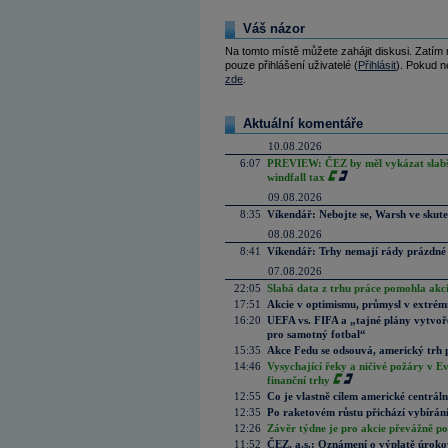
Váš názor
Na tomto místě můžete zahájit diskusi. Zatím
pouze přihlášení uživatelé (
Přihlásit
). Pokud ne
zde
.
Aktuální komentáře
10.08.2026
6:07
PREVIEW: ČEZ by měl vykázat slabší 
windfall tax
09.08.2026
8:35
Víkendář: Nebojte se, Warsh ve skute
08.08.2026
8:41
Víkendář: Trhy nemají rády prázdné 
07.08.2026
22:05
Slabá data z trhu práce pomohla akc
17:51
Akcie v optimismu, průmysl v extrémn
16:20
UEFA vs. FIFA a „tajné plány vytvoř
pro samotný fotbal“
15:35
Akce Fedu se odsouvá, americký trh 
14:46
Vysychající řeky a ničivé požáry v E
finanční trhy
12:55
Co je vlastně cílem americké centrál
12:35
Po raketovém růstu přichází vybírán
12:26
Závěr týdne je pro akcie převážně po
11:52
ČEZ, a.s.: Oznámení o výplatě úrok