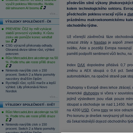
především silné výkony jihokorejskýc
využít poklesu Microsoftu. Nvidia
dál tahounem AI boomu
kolem technologického sektoru. Evro
více...
předchozím poklesu vracejí výše a
zla
prázdnému makroekonomickému kalendá
VÝSLEDKY SPOLEČNOSTÍ - ČR
obchodního týdne.
PREVIEW: ČEZ by měl vykázat
slabší provozní výsledky. K růstu
Už včerejší závěrečná fáze obchodová
zisku ale pomůže konec windfall
tax
smazal ztráty a
Nasdaq
je aspoň zmenš
CSG výrazně překonala odhady.
svátku, Asie a později Evropa navazují 
Obranná divize táhne růst, výhled
pamětí podpořil sentiment vůči techu, na
potvrzen
Růst MercadoLibre akceleruje na 50
%. Podle trhu ale roste příliš draze
Index
DAX
dopoledne přidává 0,7 pro
Nintendo navýšilo zisk o 150
změnu a AEX stoupá o 0,4 pct. Sekto
procent. Switch 2 a Mario pomohly
automobilkám, na opačné straně pak stojí
navzdory dražším čipům
Rychlejší růst, vyšší marže a lepší
výhled. Lilly překonává Novo
Dluhopisy v Evropě dnes lehce ztrácejí, 
Nordisk
Americké
dluhopisy
si včera v souvislos
více...
jejímž výsledkem jsou však pouze mírn
stoupat a obchoduje se nad 1,1450. Na
VÝSLEDKY SPOLEČNOSTÍ - SVĚT
na 4200
USD
. Cena
ropy
se sice odrazi
Růst MercadoLibre akceleruje na 50
Pro korunu je dnešek nevýrazný při kur
%. Podle trhu ale roste příliš draze
dá čekat klidnější dojezd obchodního týd
Nintendo navýšilo zisk o 150
procent. Switch 2 a Mario pomohly
navzdory dražším čipům