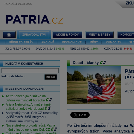
ZKU
PONDĚLÍ 10.08.2026
ZPRAVODAJSTVÍ
AKCIE & FONDY
MĚNY & SAZBY
KOMODIT
|
PŘEHLED ZPRÁV
|
AKCIOVÉ
|
EKONOMICKÉ
|
MĚNY
|
KOMODITY
|
SL
PX
2 785,07
0,00%
DAX
26 319,45
0,69%
NDQ
26 690,62
1,30%
CZK/€
24,246
-0,04%
Detail - články
HLEDAT V KOMENTÁŘÍCH
Pát
pře
Pokročilé hledání
hledat
03.07
INVESTIČNÍ DOPORUČENÍ
Autor
AstraZeneca jako sázka na
defenzivu mimo AI horečku
Arista Networks: AI může firmě
zajistit příznivý vítr do zad
Analytický radar: Colt CZ roste díky
vyšší marži, širší integraci i
stabilnějšímu byznysu
Nové střelivo pro další růst. Patria
Po čtvrtečním zlepšení nálady na Wa
mění cílovou cenu pro Colt CZ
evropských trzích. Podle analytika 
Goldman Sachs: Je dobrý okamžik