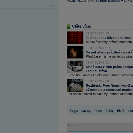
Pozn. Aktuální kurzy měn najdete v sekci
více...
Čtěte více:
03.07.2026 6:15
Je AI bublina blízko prasknutí
Akciové indexy tažené boomem kol
02.07.2026 17:15
Na půl plné a prázdné investič
Před časem jsme na těchto stránk
03.07.2026 8:52
Slabá data z trhu práce podpoř
Fed neustává
Evropské i americké akciové futures naznačují 
03.07.2026 9:00
Rozbřesk: Proč Němci končí a
výkonnost a sportovní úspěc
Jak spolu souvisí fotbal a výkonnost ekonomi
Tagy:
sazby
,
forex
,
USD
,
EUR
,
akc
Reklama