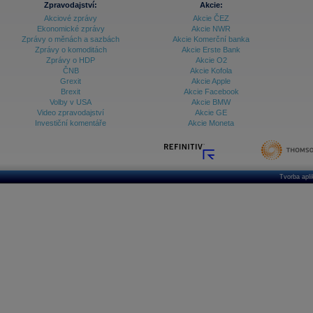
Zpravodajství:
Akcie:
Akciové zprávy
Akcie ČEZ
Archiv - Treasury alerty
Ekonomické zprávy
Akcie NWR
Zprávy o měnách a sazbách
Akcie Komerční banka
Archiv - Vývoj české koruny
Zprávy o komoditách
Akcie Erste Bank
Zprávy o HDP
Akcie O2
Archiv analýz - Makroukazatele
ČNB
Akcie Kofola
Grexit
Akcie Apple
Cenové indexy
Cenový kalkulátor
Brexit
Akcie Facebook
Ceny průmyslových výrobců - Data a prognózy
Volby v USA
Akcie BMW
(ČR)
Video zpravodajství
Akcie GE
Ceny průmyslových výrobců - Graf (ČR)
Investiční komentáře
Akcie Moneta
Ceny průmyslových výrobců - Kalendář (ČR)
Ceny průmyslových výrobců - Zpravodajství
CORPORATE WEB SOLUTION
DATA EXPORT
Databanka - Akcie
Tvorba apl
Databanka - Ceny
Databanka - Ekonomický růst
Databanka - Indexy
Databanka - Měnové kurzy
Databanka - Trh práce
Databanka - Úrokové sazby