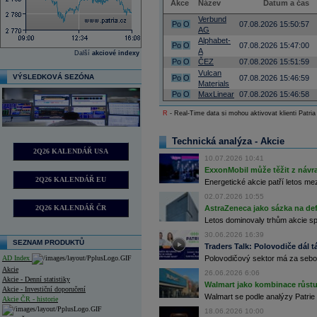
Akce
Název
Datum a čas
Verbund
Po
O
07.08.2026 15:50:57
AG
Alphabet-
Po
O
07.08.2026 15:47:00
A
Další
akciové indexy
Po
O
ČEZ
07.08.2026 15:51:59
Vulcan
VÝSLEDKOVÁ SEZÓNA
Po
O
07.08.2026 15:46:59
Materials
Po
O
MaxLinear
07.08.2026 15:46:58
R
- Real-Time data si mohou aktivovat klienti Patria
Technická analýza - Akcie
2Q26 KALENDÁŘ USA
10.07.2026 10:41
ExxonMobil může těžit z návrat
2Q26 KALENDÁŘ EU
Energetické akcie patří letos me
02.07.2026 10:55
2Q26 KALENDÁŘ ČR
AstraZeneca jako sázka na de
Letos dominovaly trhům akcie spoj
30.06.2026 16:39
SEZNAM PRODUKTŮ
Traders Talk: Polovodiče dál tá
AD Index
Polovodičový sektor má za sebou
Akcie
26.06.2026 6:06
Akcie - Denní statistiky
Walmart jako kombinace růstu 
Akcie - Investiční doporučení
Walmart se podle analýzy Patrie 
Akcie ČR - historie
18.06.2026 10:00