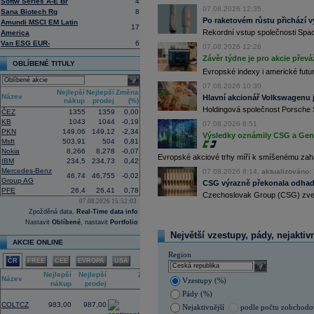
Softw Series A-E Br
4
Nový společný podnik založí s invest
07.08.2026 12:35
Bestsport O2 arenu a O2 universum vla
Sana Biotech Rg
8
investiční společnost, PPF dosud pů
Po raketovém růstu přichází v
Amundi MSCI EM Latin
17
12:09
Akciové podílové fondy za prvních s
Rekordní vstup společnosti Spac
America
procenta, smíšené fondy 4,4 procent
Van ESG EUR-
6
07.08.2026 12:26
akciové fondy podle indexu přinesly
Závěr týdne je pro akcie převá
procenta a dluhopisové fondy 2,5 pr
OBLÍBENÉ TITULY
11:43
Evropské indexy i americké futur
Novo Nordisk -
...
select
11:27
Jedna z největších světových pořadate
07.08.2026 10:30
Nejlepší
Nejlepší
Změna
procent v novém provozovateli multi
Název
Hlavní akcionář Volkswagenu j
nákup
prodej
(%)
Nový společný podnik založí s invest
Holdingová společnost Porsche 
Bestsport O2 arenu a O2 universum vla
ČEZ
1355
1359
0,00
investiční společnost, PPF dosud pů
KB
1043
1044
-0,19
07.08.2026 8:51
PKN
149,06
149,12
-2,34
11:16
Porsche SE
, která je hlavním akci
Výsledky oznámily CSG a Gen D
Msft
503,91
504
0,81
se v pololetí propadla do čisté ztráty
Zároveň automobilku
Volkswagen
vyz
Nokia
8,266
8,278
-0,07
Evropské akciové trhy míří k smíšenému zahá
konkurenceschopnosti (ČTK)
IBM
234,5
234,73
0,42
Mercedes-Benz
11:02
07.08.2026 8:14,
aktualizováno: 
Italy's Prysmia
...
46,74
46,755
-0,02
Group AG
CSG výrazně překonala odhady
10:51
EasyJet
-
JP Mo
......
PFE
26,4
26,41
0,78
Czechoslovak Group (CSG) zveřej
10:28
BP
-
HSBC
snižu
......
07.08.2026 15:52:03
10:13
Ahold Delhaize
...
Zpožděná data,
Real-Time data info
9:10
DraftKings dosáhl ve 2Q výnosů 1,4
Nastavit
Oblíbené
, nastavit
Portfolio
8:48
Airbnb očekává ve 3Q tržby 4,69 - 4
Největší vzestupy, pády, nejaktiv
AKCIE ONLINE
8:43
Porsche reportovalo za první pololetí
Region
zisku 338 mil.
EUR
(Bloomberg)
ČR
FREE
CEE
EVROPA
USA
select
Nejlepší
Nejlepší
Změna
Název
Vzestupy (%)
nákup
prodej
(%)
Pády (%)
3,04
COLTCZ
983,00
987,00
Nejaktivnější
podle počtu zobchod