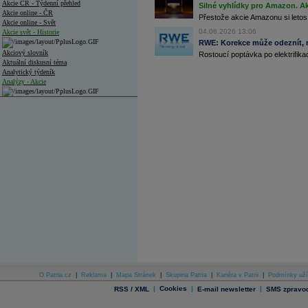
Akcie ČR - Týdenní přehled
Silné vyhlídky pro Amazon. Ak
Akcie online - ČR
Přestože akcie Amazonu si letos
Akcie online - Svět
04.06.2026 13:06
Akcie svět - Historie
RWE: Korekce může odeznít, n
Akciový slovník
Rostoucí poptávka po elektrifikac
Aktuální diskusní téma
Analytický týdeník
Analýzy - Akcie
Analýzy společností - ČR
Analýzy společností - Střední Evropa
Analýzy společností - Svět
Ankety a diskuze
Archiv - Analýzy online
Archiv - Deník událostí
Archiv - Flash analýzy (svět)
Archiv - Globální makroekonomické přehledy
Archiv - Horké Zprávy
Archiv - Kalendář událostí
Archiv - Měnová politika
O Patria.cz
|
Reklama
|
Mapa Stránek
|
Skupina Patria
|
Kariéra v Patrii
|
Podmínky uží
|
Cookies
|
|
RSS / XML
E-mail newsletter
SMS zpravod
Archiv - Měsíční makroekonomické přehledy
Archiv - Souhrnné zprávy o vývoji ČR