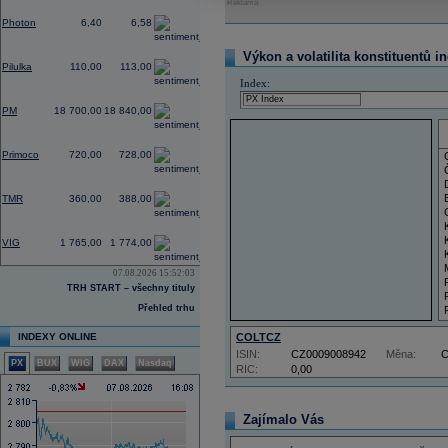
Reklama
-3,03
Photon
6,40
6,58
0,00
Výkon a volatilita konstituentů i
Pilulka
110,00
113,00
Index:
-0,32
PM
18 700,00
18 840,00
-1,37
Primoco
720,00
728,00
0,00
TMR
360,00
388,00
-1,78
VIG
1 765,00
1 774,00
07.08.2026 15:52:03
TRH START – všechny tituly
Přehled trhu
INDEXY ONLINE
COLTCZ
ISIN:
CZ0009008942
Měna:
PX
BUX
WIG
DAX
Nasdaq
RIC:
0,00
Zajímalo Vás