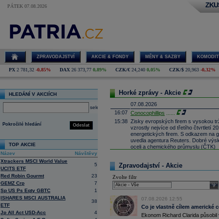
ZKU
PÁTEK 07.08.2026
ZPRAVODAJSTVÍ
AKCIE & FONDY
MĚNY & SAZBY
KOMODIT
PX
2 781,32
-0,85%
DAX
26 373,77
0,89%
CZK/€
24,240
0,05%
CZK/$
20,963
-0,32%
Horké zprávy - Akcie
HLEDÁNÍ V AKCIÍCH
07.08.2026
select
16:07
Conocophillips
......
15:38
Zisky evropských firem s vysokou trž
Pokročilé hledání
Odeslat
vzrostly nejvíce od třetího čtvrtletí
energetických firem. S odkazem na g
uvedla agentura Reuters. Dobré výsle
TOP AKCIE
oceli a chemického průmyslu (ČTK)
Název
Návštěvy
15:26
Cloudflare -
JP
......
Xtrackers MSCI World Value
15:05
Block - Bernste
...
5
Zpravodajství - Akcie
UCITS ETF
14:49
Airbnb -
JP Mor
......
Red Robin Gourmt
23
Zvolte filtr
14:24
Roche -
Morgan
......
GEMZ Crp
7
sele
13:59
Sp US Ps Eqty GBTC
1
DHL - Bernstein
...
ISHARES MSCI AUSTRALIA
13:44
07.08.2026 12:55
BAE Systems - M
...
38
ETF
Co je vlastně cílem americké 
13:04
Jedna z největších světových pořadate
Jp All Act USD-Acc
4
procent v novém provozovateli multi
Ekonom Richard Clarida působil 