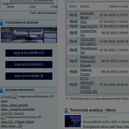
Akce
Název
Datum a čas
Deutsche
Další
akciové indexy
Po
O
07.08.2026 21:59:57
Borse
Po
O
ČEZ
07.08.2026 17:00:02
VÝSLEDKOVÁ SEZÓNA
Po
O
Natl Grid Rg
07.08.2026 21:59:48
Central Pac
Po
O
08.08.2026 2:04:00
Fin
VENTURE
Po
O
07.08.2026 18:00:29
INCUBATO
Rosenbauer
Po
O
07.08.2026 17:50:00
Intl
2Q26 KALENDÁŘ USA
Baidu.com
Po
O
Depository
08.08.2026 2:00:00
2Q26 KALENDÁŘ EU
Receipt
National
Po
O
08.08.2026 2:04:00
Presto
2Q26 KALENDÁŘ ČR
ETFS
HEDGED
Po
O
07.08.2026 18:39:40
BRENT
SEZNAM PRODUKTŮ
CRUDE OIL
AD Index
R
- Real-Time data si mohou aktivovat klienti Patria
Akcie
Akcie - Denní statistiky
Akcie - Investiční doporučení
Technická analýza - Akcie
Akcie ČR - historie
10.07.2026 10:41
Akcie ČR - Týdenní přehled
ExxonMobil může těžit z návrat
Akcie online - ČR
Energetické akcie patří letos me