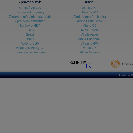
Zpravodajství:
Akcie:
Akciové zprávy
Akcie ČEZ
Archiv - Vývoj české koruny
Ekonomické zprávy
Akcie NWR
Zprávy o měnách a sazbách
Akcie Komerční banka
Archiv analýz - Makroukazatele
Zprávy o komoditách
Akcie Erste Bank
Zprávy o HDP
Akcie O2
Cenové indexy
Cenový kalkulátor
ČNB
Akcie Kofola
Ceny průmyslových výrobců - Data a prognózy
Grexit
Akcie Apple
(ČR)
Brexit
Akcie Facebook
Ceny průmyslových výrobců - Graf (ČR)
Volby v USA
Akcie BMW
Ceny průmyslových výrobců - Kalendář (ČR)
Video zpravodajství
Akcie GE
Ceny průmyslových výrobců - Zpravodajství
Investiční komentáře
Akcie Moneta
CORPORATE WEB SOLUTION
DATA EXPORT
Databanka - Akcie
Databanka - Ceny
Tvorba apl
Databanka - Ekonomický růst
Databanka - Indexy
Databanka - Měnové kurzy
Databanka - Trh práce
Databanka - Úrokové sazby
Databanka - Veřejné rozpočty