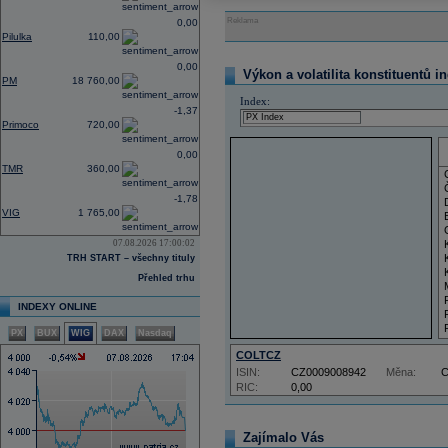
Reklama
0,00
Pilulka
110,00
0,00
Výkon a volatilita konstituentů i
PM
18 760,00
Index:
-1,37
Primoco
720,00
0,00
TMR
360,00
-1,78
VIG
1 765,00
07.08.2026 17:00:02
TRH START – všechny tituly
Přehled trhu
INDEXY ONLINE
PX
BUX
WIG
DAX
Nasdaq
COLTCZ
ISIN:
CZ0009008942
Měna:
RIC:
0,00
Zajímalo Vás