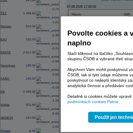
CSG
441,60
07.08.2026 17:00:02
0,74
ČEZ
1 369,00
Název
ISIN
ČEZ
CZ000
1,21
PHILIP MORRIS ČR
CS00
Doosan
503,00
ERSTE BANK
AT000
Povolte cookies a 
TMR
SK112
-2,35
E4U
332,00
naplno
-2,21
ERSTE
2 917,00
Stačí kliknout na tlačítko „Souhla
AD index - vývoj
skupinu ČSOB a vybrané třetí stran
-0,54
Region
Odeslat
Gevorkyan
185,00
select
Abychom Vám mohli poskytnout víc
ČSOB, tak si tyto údaje můžeme vz
0,00
KARO
140,00
poskytnout co nejlepší klientský zá
analytická činnost a předávání coo
-0,10
KB
1 045,00
Detailně si cookies můžete upravit
-1,18
podmínkách cookies Patria
.
Kofola
501,00
-0,05
Použít jen techn
MONETA
197,00
-3,03
Photon
6,40