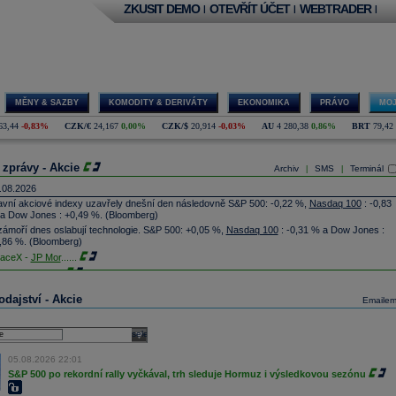
ZKUSIT DEMO
OTEVŘÍT ÚČET
WEBTRADER
|
|
|
MĚNY & SAZBY
KOMODITY & DERIVÁTY
EKONOMIKA
PRÁVO
MOJ
63,44
-0,83%
CZK/€
24,167
0,00%
CZK/$
20,914
-0,03%
AU
4 280,38
0,86%
BRT
79,42
 zprávy - Akcie
Archiv
SMS
Terminál
|
|
.08.2026
avní akciové indexy uzavřely dnešní den následovně S&P 500: -0,22 %,
Nasdaq 100
: -0,83
a Dow Jones : +0,49 %. (Bloomberg)
zámoří dnes oslabují technologie. S&P 500: +0,05 %,
Nasdaq 100
: -0,31 % a Dow Jones :
,86 %. (Bloomberg)
aceX -
JP Mor
......
lantir Techno
...
Donald's
-
JP
......
dajství - Akcie
Emaile
oking.com - T
...
G získala podíl v kanadské firmě North Vector Dynamics (NVD), která vyvíjí raketové
stémy, technologie protivzdušné obrany a hypersonické technologie. Hodnotu investice ani
select
ši podílu ale nesdělila. Cílem investice je podpořit obchod produktů kanadského podniku a
osadit je zejména na trzích členských států NATO (ČTK)
05.08.2026 22:01
ista Networks
...
S&P 500 po rekordní rally vyčkával, trh sleduje Hormuz i výsledkovou sezónu
MD
-
JP Morga
......