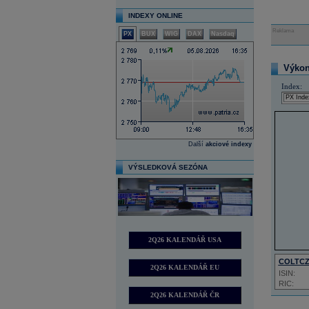
INDEXY ONLINE
Reklama
PX
BUX
WIG
DAX
Nasdaq
Výkon 
Index:
Další
akciové indexy
VÝSLEDKOVÁ SEZÓNA
2Q26 KALENDÁŘ USA
COLTC
2Q26 KALENDÁŘ EU
ISIN:
RIC:
2Q26 KALENDÁŘ ČR