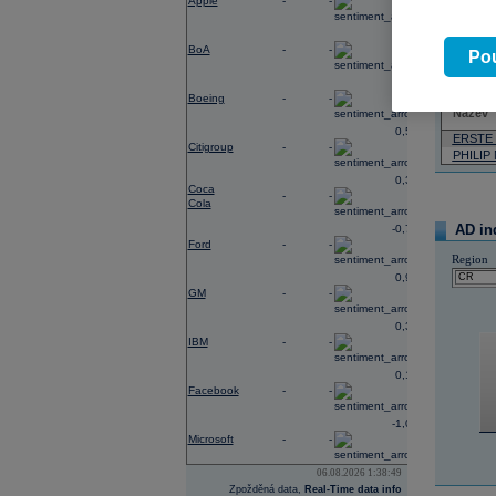
Apple
-
-
Pád
0,56
Neja
BoA
-
-
Pou
1,28
05.08.2026
Boeing
-
-
Název
0,56
ERSTE
Citigroup
-
-
PHILIP
0,31
Coca
-
-
Cola
AD in
-0,77
Ford
-
-
Region
0,96
GM
-
-
0,33
IBM
-
-
0,14
Facebook
-
-
-1,09
Microsoft
-
-
06.08.2026 1:38:49
Zpožděná data,
Real-Time data info