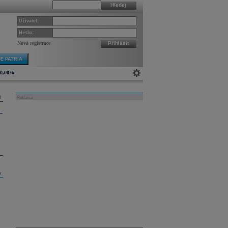
Hledej
Uživatel:
Heslo:
Nová registrace
Přihlásit
E PATRIA
0,00%
Reklama
m