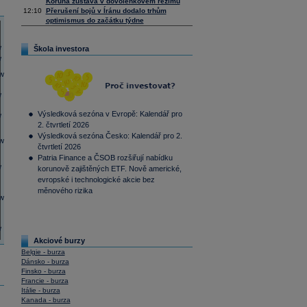
Koruna zůstává v dovolenkovém režimu
12:10
Přerušení bojů v Íránu dodalo trhům
optimismus do začátku týdne
Škola investora
Výsledková sezóna v Evropě: Kalendář pro
2. čtvrtletí 2026
Výsledková sezóna Česko: Kalendář pro 2.
čtvrtletí 2026
Patria Finance a ČSOB rozšiřují nabídku
korunově zajištěných ETF. Nově americké,
evropské i technologické akcie bez
měnového rizika
Akciové burzy
Belgie - burza
Dánsko - burza
Finsko - burza
Francie - burza
Itálie - burza
Kanada - burza