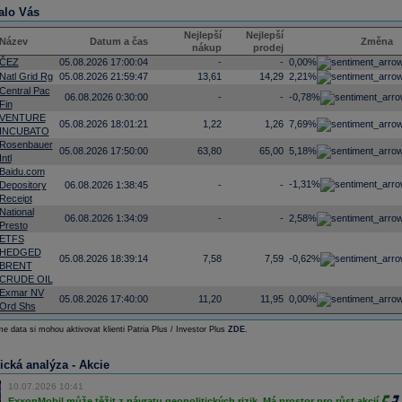
alo Vás
Nejlepší
Nejlepší
Název
Datum a čas
Změna
nákup
prodej
ČEZ
05.08.2026 17:00:04
-
-
0,00%
Natl Grid Rg
05.08.2026 21:59:47
13,61
14,29
2,21%
Central Pac
06.08.2026 0:30:00
-
-
-0,78%
Fin
VENTURE
05.08.2026 18:01:21
1,22
1,26
7,69%
INCUBATO
Rosenbauer
05.08.2026 17:50:00
63,80
65,00
5,18%
Intl
Baidu.com
-1,31%
Depository
06.08.2026 1:38:45
-
-
Receipt
National
06.08.2026 1:34:09
-
-
2,58%
Presto
ETFS
HEDGED
05.08.2026 18:39:14
7,58
7,59
-0,62%
BRENT
CRUDE OIL
Exmar NV
05.08.2026 17:40:00
11,20
11,95
0,00%
Ord Shs
e data si mohou aktivovat klienti Patria Plus / Investor Plus
ZDE
.
ická analýza - Akcie
10.07.2026 10:41
ExxonMobil může těžit z návratu geopolitických rizik. Má prostor pro růst akcií