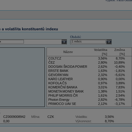
Výpočet: Patria Onlin
a volatilita konstituentů indexu
Období:
select
select
Volatilita
Změna
Název
[%]
[%]
COLTCZ
3,56%
8,70%
ČEZ
2,80%
10,89%
DOOSAN ŠKODA POWER
2,62%
-0,40%
ERSTE BANK
1,63%
-1,81%
GEVORKYAN
2,32%
-5,61%
KARO LEATHER
0,90%
0,00%
KOFOLA ČS
0,97%
3,89%
KOMERČNÍ BANKA
3,01%
7,83%
MONETA MONEY BANK
1,38%
1,51%
PHILIP MORRIS ČR
1,61%
2,54%
Photon Energy
2,82%
-6,78%
PRIMOCO UAV SE
2,12%
-3,17%
VIG
3,36%
7,59%
Z
CZ0009008942
Měna:
CZK
Volatilita:
3,56%
0,00
Výkonnost:
8,70%