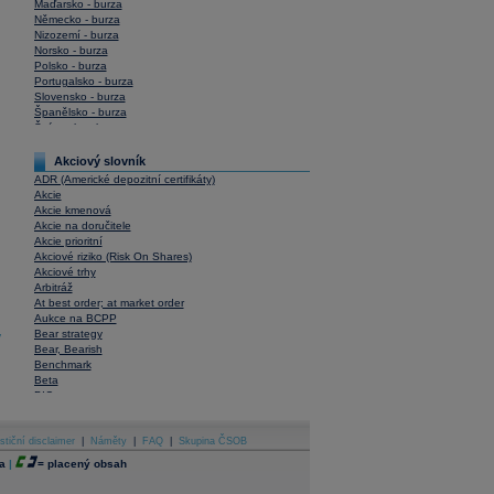
Maďarsko - burza
Německo - burza
Nizozemí - burza
Norsko - burza
Polsko - burza
Portugalsko - burza
Slovensko - burza
Španělsko - burza
Švýcarsko - burza
USA - burza
Akciový slovník
ADR (Americké depozitní certifikáty)
Akcie
Akcie kmenová
Akcie na doručitele
Akcie prioritní
Akciové riziko (Risk On Shares)
Akciové trhy
Arbitráž
At best order; at market order
Aukce na BCPP
Bear strategy
y
Bear, Bearish
Benchmark
Beta
BIC
Blokové obchody
Blue chips
stiční disclaimer
Bonita
|
Náměty
|
FAQ
|
Skupina ČSOB
Book To Bill Ratio
a
|
=
placený obsah
Book Value
Bookbuilding