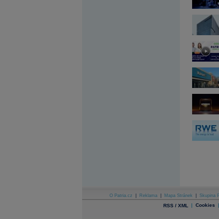
Archiv - Globální makroekonomické přehledy
Archiv - Horké Zprávy
Archiv - Kalendář událostí
Archiv - Měnová politika
Archiv - Měsíční makroekonomické přehledy
Archiv - Souhrnné zprávy o vývoji ČR
Archiv - Treasury alerty
Archiv - Vývoj české koruny
Archiv analýz - Makroukazatele
Cenové indexy
Cenový kalkulátor
Ceny průmyslových výrobců - Data a prognózy
(ČR)
Ceny průmyslových výrobců - Graf (ČR)
Ceny průmyslových výrobců - Kalendář (ČR)
Ceny průmyslových výrobců - Zpravodajství
CORPORATE WEB SOLUTION
DATA EXPORT
Databanka - Akcie
O Patria.cz
|
Reklama
|
Mapa Stránek
|
Skupina P
Databanka - Ceny
|
Cookies
RSS / XML
Databanka - Ekonomický růst