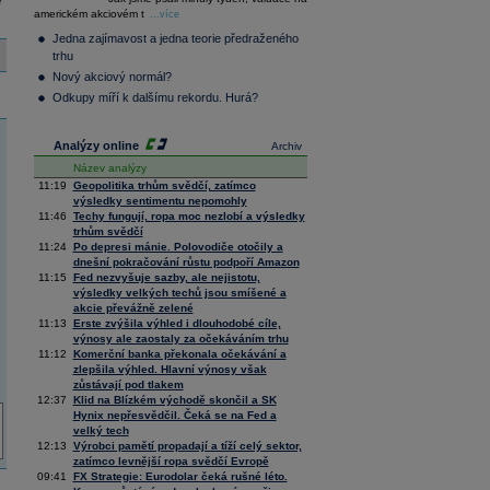
e
36 145,83
0,96
americkém akciovém t
Composite
...více
Index
Jedna zajímavost a jedna teorie předraženého
XETRA
trhu
Tecdax
3 946,73
-0,89
Nový akciový normál?
Performance
index
Odkupy míří k dalšímu rekordu. Hurá?
Analýzy online
Archiv
Název analýzy
11:19
Geopolitika trhům svědčí, zatímco
výsledky sentimentu nepomohly
11:46
Techy fungují, ropa moc nezlobí a výsledky
trhům svědčí
11:24
Po depresi mánie. Polovodiče otočily a
dnešní pokračování růstu podpoří Amazon
11:15
Fed nezvyšuje sazby, ale nejistotu,
výsledky velkých techů jsou smíšené a
akcie převážně zelené
11:13
Erste zvýšila výhled i dlouhodobé cíle,
výnosy ale zaostaly za očekáváním trhu
11:12
Komerční banka překonala očekávání a
zlepšila výhled. Hlavní výnosy však
zůstávají pod tlakem
12:37
Klid na Blízkém východě skončil a SK
Hynix nepřesvědčil. Čeká se na Fed a
velký tech
12:13
Výrobci pamětí propadají a tíží celý sektor,
zatímco levnější ropa svědčí Evropě
09:41
FX Strategie: Eurodolar čeká rušné léto.