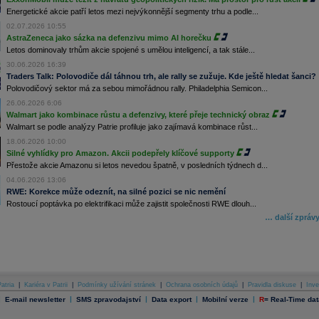
Energetické akcie patří letos mezi nejvýkonnější segmenty trhu a podle...
02.07.2026 10:55
AstraZeneca jako sázka na defenzivu mimo AI horečku
Letos dominovaly trhům akcie spojené s umělou inteligencí, a tak stále...
30.06.2026 16:39
Traders Talk: Polovodiče dál táhnou trh, ale rally se zužuje. Kde ještě hledat šanci?
Polovodičový sektor má za sebou mimořádnou rally. Philadelphia Semicon...
26.06.2026 6:06
Walmart jako kombinace růstu a defenzivy, které přeje technický obraz
Walmart se podle analýzy Patrie profiluje jako zajímavá kombinace růst...
18.06.2026 10:00
Silné vyhlídky pro Amazon. Akcii podepřely klíčové supporty
Přestože akcie Amazonu si letos nevedou špatně, v posledních týdnech d...
04.06.2026 13:06
RWE: Korekce může odeznít, na silné pozici se nic nemění
Rostoucí poptávka po elektrifikaci může zajistit společnosti RWE dlouh...
… další zpráv
atria
|
Kariéra v Patrii
|
Podmínky užívání stránek
|
Ochrana osobních údajů
|
Pravidla diskuse
|
Inve
|
|
|
|
|
E-mail newsletter
SMS zpravodajství
Data export
Mobilní verze
R
=
Real-Time dat