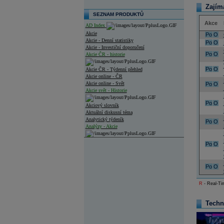
Zajím
SEZNAM PRODUKTŮ
Akce
AD Index
Akcie
Po
O
Akcie - Denní statistiky
Po
O
Akcie - Investiční doporučení
Po
O
Akcie ČR - historie
Po
O
Akcie ČR - Týdenní přehled
Akcie online - ČR
Akcie online - Svět
Po
O
Akcie svět - Historie
Po
O
Akciový slovník
Aktuální diskusní téma
Analytický týdeník
Po
O
Analýzy - Akcie
Analýzy společností - ČR
Po
O
Analýzy společností - Střední Evropa
Po
O
Analýzy společností - Svět
R
- Real-Tim
Ankety a diskuze
Archiv - Analýzy online
Archiv - Deník událostí
Techn
Archiv - Flash analýzy (svět)