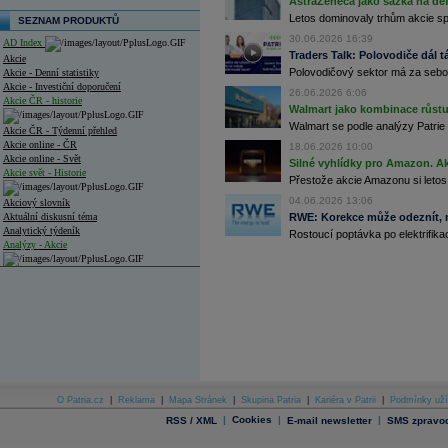
AstraZeneca jako sázka na de
Letos dominovaly trhům akcie spoj
SEZNAM PRODUKTŮ
30.06.2026 16:39
AD Index
Traders Talk: Polovodiče dál tá
Akcie
Polovodičový sektor má za sebou
Akcie - Denní statistiky
Akcie - Investiční doporučení
26.06.2026 6:06
Akcie ČR - historie
Walmart jako kombinace růstu 
Walmart se podle analýzy Patrie 
Akcie ČR - Týdenní přehled
Akcie online - ČR
18.06.2026 10:00
Akcie online - Svět
Silné vyhlídky pro Amazon. Ak
Akcie svět - Historie
Přestože akcie Amazonu si letos
04.06.2026 13:06
Akciový slovník
Aktuální diskusní téma
RWE: Korekce může odeznít, n
Analytický týdeník
Rostoucí poptávka po elektrifikac
Analýzy - Akcie
Analýzy společností - ČR
Analýzy společností - Střední Evropa
Analýzy společností - Svět
Ankety a diskuze
Archiv - Analýzy online
Archiv - Deník událostí
O Patria.cz
|
Reklama
|
Mapa Stránek
|
Skupina Patria
|
Kariéra v Patrii
|
Podmínky uží
|
Cookies
|
|
RSS / XML
E-mail newsletter
SMS zpravod
Archiv - Flash analýzy (svět)