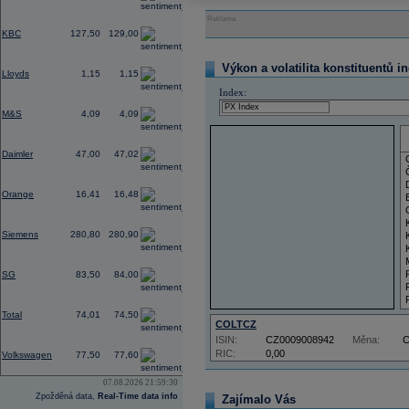
Reklama
0,55
KBC
127,50
129,00
0,39
Výkon a volatilita konstituentů i
Lloyds
1,15
1,15
Index:
0,57
M&S
4,09
4,09
0,68
Daimler
47,00
47,02
0,83
Orange
16,41
16,48
2,45
Siemens
280,80
280,90
-0,37
SG
83,50
84,00
-0,60
Total
74,01
74,50
COLTCZ
ISIN:
CZ0009008942
Měna:
1,18
RIC:
0,00
Volkswagen
77,50
77,60
07.08.2026 21:59:30
Zpožděná data,
Real-Time data info
Zajímalo Vás