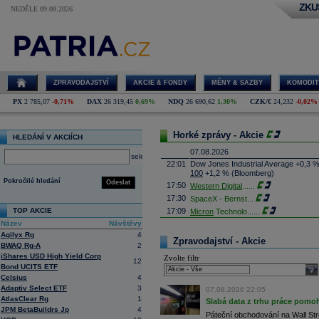
ZKU
NEDĚLE 09.08.2026
ZPRAVODAJSTVÍ
AKCIE & FONDY
MĚNY & SAZBY
KOMODIT
PX
2 785,07
-0,71%
DAX
26 319,45
0,69%
NDQ
26 690,62
1,30%
CZK/€
24,232
-0,02%
Horké zprávy - Akcie
HLEDÁNÍ V AKCIÍCH
07.08.2026
select
22:01
Dow Jones Industrial Average +0,3 
100
+1,2 % (Bloomberg)
Pokročilé hledání
Odeslat
17:50
Western Digital
......
17:30
SpaceX - Bernst
...
TOP AKCIE
17:09
Micron
Technolo
......
Název
Návštěvy
16:47
Exxon
Mobil - T
......
Agilyx Rg
4
16:26
Objem obchodů s akciemi na pražské
Zpravodajství - Akcie
BWAQ Rg-A
2
obchodů za poslední rok je 0,665 mld
iShares USD High Yield Corp
Zvolte filtr
16:23
Zvýšení výroby balistických střel A
12
Bond UCITS ETF
nějakou dobu potrvá. Agentuře Reuter
sele
Armin Papperger. Společná výroba 
Celsius
4
doplnit arzenál Spojeným státům, kte
Adaptiv Select ETF
3
07.08.2026 22:05
(ČTK)
AtlasClear Rg
1
Slabá data z trhu práce pomoh
16:07
Conocophillips
......
JPM BetaBuildrs Jp
4
Páteční obchodování na Wall Stre