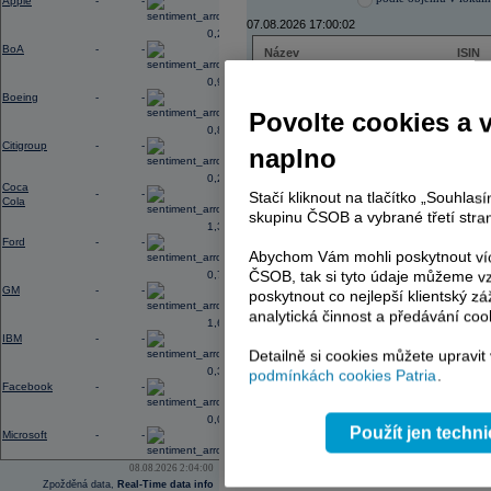
Apple
-
-
07.08.2026 17:00:02
0,27
BoA
-
-
Název
ISIN
ČEZ
CZ000
0,96
PHILIP MORRIS ČR
CS00
Boeing
-
-
ERSTE BANK
AT000
Povolte cookies a 
TMR
SK112
0,88
Citigroup
-
-
naplno
0,23
Coca
-
-
Stačí kliknout na tlačítko „Souhla
AD index - vývoj
Cola
skupinu ČSOB a vybrané třetí stran
1,38
Region
Odeslat
Ford
-
-
select
Abychom Vám mohli poskytnout víc
ČSOB, tak si tyto údaje můžeme vz
0,74
GM
-
-
poskytnout co nejlepší klientský zá
analytická činnost a předávání coo
1,65
IBM
-
-
Detailně si cookies můžete upravit
0,37
podmínkách cookies Patria
.
Facebook
-
-
0,03
Použít jen techn
Microsoft
-
-
08.08.2026 2:04:00
Zpožděná data,
Real-Time data info