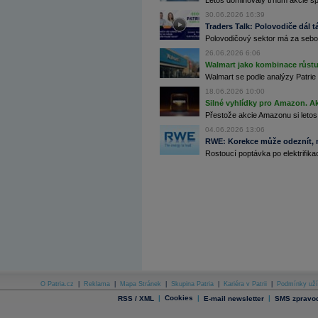
Letos dominovaly trhům akcie spoj
Archiv - Globální makroekonomické přehledy
30.06.2026 16:39
Traders Talk: Polovodiče dál tá
Archiv - Horké Zprávy
Polovodičový sektor má za sebou
Archiv - Kalendář událostí
26.06.2026 6:06
Archiv - Měnová politika
Walmart jako kombinace růstu 
Walmart se podle analýzy Patrie 
Archiv - Měsíční makroekonomické přehledy
18.06.2026 10:00
Archiv - Souhrnné zprávy o vývoji ČR
Silné vyhlídky pro Amazon. Ak
Archiv - Treasury alerty
Přestože akcie Amazonu si letos
04.06.2026 13:06
Archiv - Vývoj české koruny
RWE: Korekce může odeznít, n
Rostoucí poptávka po elektrifikac
Archiv analýz - Makroukazatele
Cenové indexy
Cenový kalkulátor
Ceny průmyslových výrobců - Data a prognózy
(ČR)
Ceny průmyslových výrobců - Graf (ČR)
Ceny průmyslových výrobců - Kalendář (ČR)
Ceny průmyslových výrobců - Zpravodajství
CORPORATE WEB SOLUTION
DATA EXPORT
Databanka - Akcie
O Patria.cz
|
Reklama
|
Mapa Stránek
|
Skupina Patria
|
Kariéra v Patrii
|
Podmínky uží
Databanka - Ceny
|
Cookies
|
|
RSS / XML
E-mail newsletter
SMS zpravod
Databanka - Ekonomický růst