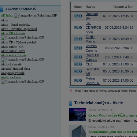
Akce
Název
Datum a čas
SEZNAM PRODUKTŮ
Recticel
AD Index
Po
O
07.08.2026 17:35:04
SA
Akcie
3xL
Akcie - Denní statistiky
Po
O
CDR/RCB
07.08.2026 5:04:18
Akcie - Investiční doporučení
open
Akcie ČR - historie
Griffin
Po
O
07.08.2026 18:39:40
Mining
Akcie ČR - Týdenní přehled
Verizon
Akcie online - ČR
Po
O
08.08.2026 2:04:00
Comms
Akcie online - Svět
Royal Bk
Akcie svět - Historie
Po
O
28.07.2014 7:40:35
Canada
Po
O
ČEZ
07.08.2026 17:00:02
Akciový slovník
Aktuální diskusní téma
Skanska
Po
O
05.08.2026 15:30:02
Analytický týdeník
AB
Analýzy - Akcie
Metsa
Po
O
07.08.2026 17:00:00
Board -A-
Analýzy společností - ČR
R
- Real-Time data si mohou aktivovat klienti Patria
Analýzy společností - Střední Evropa
Technická analýza - Akcie
Analýzy společností - Svět
10.07.2026 10:41
Ankety a diskuze
ExxonMobil může těžit z návrat
Archiv - Analýzy online
Energetické akcie patří letos me
Archiv - Deník událostí
02.07.2026 10:55
Archiv - Flash analýzy (svět)
AstraZeneca jako sázka na de