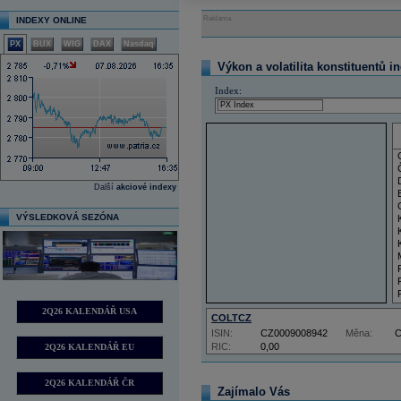
Reklama
INDEXY ONLINE
PX
BUX
WIG
DAX
Nasdaq
Výkon a volatilita konstituentů i
Index:
Další
akciové indexy
VÝSLEDKOVÁ SEZÓNA
2Q26 KALENDÁŘ USA
COLTCZ
ISIN:
CZ0009008942
Měna:
RIC:
0,00
2Q26 KALENDÁŘ EU
2Q26 KALENDÁŘ ČR
Zajímalo Vás