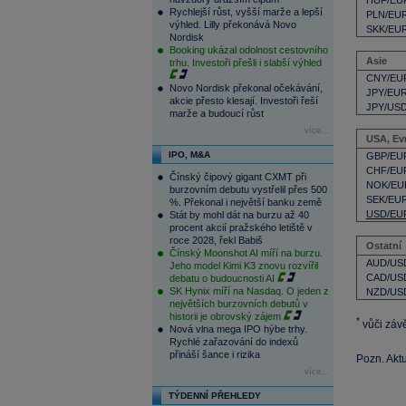
HUF/EU
Rychlejší růst, vyšší marže a lepší
PLN/EU
výhled. Lilly překonává Novo
SKK/EU
Nordisk
Booking ukázal odolnost cestovního
Asie
trhu. Investoři přešli i slabší výhled
CNY/EU
Novo Nordisk překonal očekávání,
JPY/EU
akcie přesto klesají. Investoři řeší
JPY/US
marže a budoucí růst
více...
USA, Ev
IPO, M&A
GBP/EU
CHF/EU
Čínský čipový gigant CXMT při
NOK/EU
burzovním debutu vystřelil přes 500
SEK/EU
%. Překonal i největší banku země
USD/EU
Stát by mohl dát na burzu až 40
procent akcií pražského letiště v
roce 2028, řekl Babiš
Ostatní
Čínský Moonshot AI míří na burzu.
AUD/US
Jeho model Kimi K3 znovu rozvířil
CAD/US
debatu o budoucnosti AI
SK Hynix míří na Nasdaq. O jeden z
NZD/US
největších burzovních debutů v
historii je obrovský zájem
*
vůči záv
Nová vlna mega IPO hýbe trhy.
Rychlé zařazování do indexů
přináší šance i rizika
Pozn. Akt
více...
TÝDENNÍ PŘEHLEDY