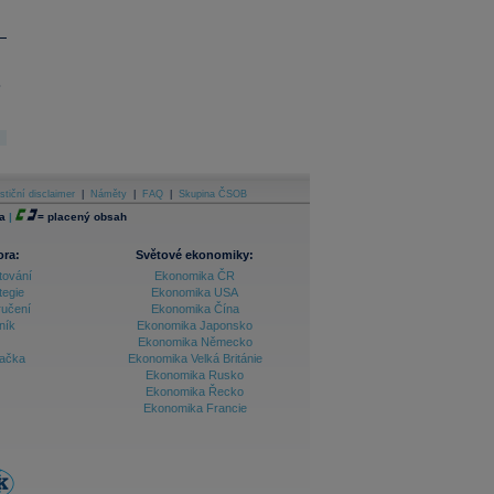
.
stiční disclaimer
|
Náměty
|
FAQ
|
Skupina ČSOB
a
|
=
placený obsah
ora:
Světové ekonomiky:
tování
Ekonomika ČR
tegie
Ekonomika USA
ručení
Ekonomika Čína
ník
Ekonomika Japonsko
Ekonomika Německo
lačka
Ekonomika Velká Británie
Ekonomika Rusko
Ekonomika Řecko
Ekonomika Francie