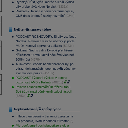
Rychlejší růst, vyšší marže a lepší výhled.
Lilly překonává Novo Nordisk
(1331x)
Rozbřesk: Inflace v červenci mírně vyšší,
ČNB dnes úrokové sazby nezmění
(924x)
Nejčtenější zprávy týdne
PODCAST ROZHOVORY: Eli Lilly vs. Novo
Nordisk. Revoluce v léčbě obezity je podle
MUDr. Kunové teprve na začátku
(5223x)
Goldman Sachs vidí v Evropě přehlížené
příležitosti. U dvou akcií očekává více než
100% růst
(4578x)
AI investor Leopold Aschenbrenner byl po
výrazných ztrátách nucen uzavřít všechny
své akciové pozice
(4513x)
PODCAST Týdenní výhled: V centru
pozornosti AMD a Palantir
(4023x)
Palantir zasadil medvědům těžkou ránu.
Své tržby meziročně téměř zdvojnásobil
(3853x)
Nejdiskutovanější zprávy týdne
Inflace v eurozóně v červenci vzrostla na
2,9 procenta, uvedl v odhadu Eurostat
(5)
Microsoft smetl pochybnosti ze stolu a