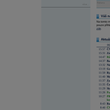
Reklama
více...
Váš n
Na tomto m
pouze přihl
zde
.
Aktuá
06
15:57
ČN
15:31
Zá
14:47
Rů
14:37
Ba
13:32
Ni
13:19
Go
11:59
Ry
11:40
Me
11:37
Za
11:35
Če
11:29
Sk
11:26
Pa
10:27
PR
kn
8:43
Ro
8:40
ČN