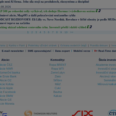
ple není AI firma. Jeho síla stojí na produktech, ekosystému a disciplíně
.08.2026
P 500 po rekordní rally vyčkával, trh sleduje Hormuz i výsledkovou sezónu
émiové akcie, Mag495 a další pokračování současného cyklu
DCAST ROZHOVORY: Eli Lilly vs. Novo Nordisk. Revoluce v léčbě obezity je podle MUDr
nové teprve na začátku
oking ukázal odolnost cestovního trhu. Investoři přešli i slabší výhled
1
2
3
4
5
6
7
8
9
10
>>
atria
|
Kariéra v Patrii
|
Podmínky užívání stránek
|
Ochrana osobních údajů
|
Pravidla diskuse
|
Inve
|
|
|
|
|
E-mail newsletter
SMS zpravodajství
Data export
Mobilní verze
R
=
Real-Time dat
Akcie:
Komodity:
Škola invest
Akcie ČEZ
Ropa BRENT
Akademie inves
kcie NWR
Ropa WTI
Investiční stra
Komerční banka
Zemní plyn
Investiční dopo
ie Erste Bank
Zlato
Akciový slov
Akcie O2
Stříbro
Semináře
kcie Kofola
Měď
Měnová kalku
kcie Apple
Cukr
ie Facebook
Bavlna
kcie BMW
Kakao
Akcie GE
cie Moneta