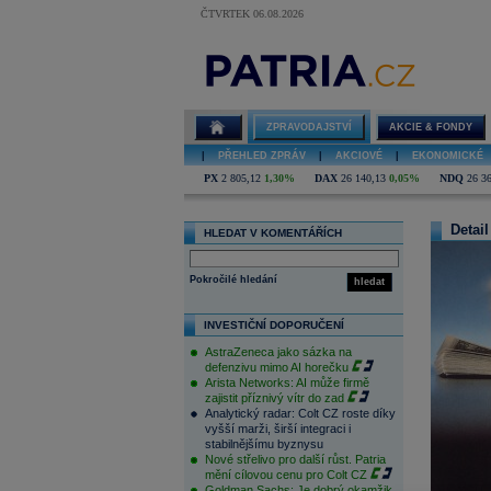
ČTVRTEK 06.08.2026
ZPRAVODAJSTVÍ
AKCIE & FONDY
|
PŘEHLED ZPRÁV
|
AKCIOVÉ
|
EKONOMICKÉ
PX
2 805,12
1,30%
DAX
26 140,13
0,05%
NDQ
26 3
Detail
HLEDAT V KOMENTÁŘÍCH
Pokročilé hledání
hledat
INVESTIČNÍ DOPORUČENÍ
AstraZeneca jako sázka na
defenzivu mimo AI horečku
Arista Networks: AI může firmě
zajistit příznivý vítr do zad
Analytický radar: Colt CZ roste díky
vyšší marži, širší integraci i
stabilnějšímu byznysu
Nové střelivo pro další růst. Patria
mění cílovou cenu pro Colt CZ
Goldman Sachs: Je dobrý okamžik