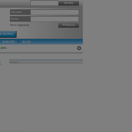
Hledej
Uživatel:
Heslo:
Nová registrace
Přihlásit
E PATRIA
DISKUSE
|
BLOG
0,94%
j
Reklama