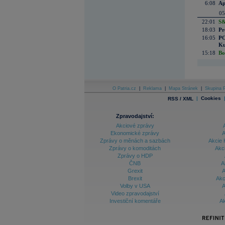
6:08
Ap
05
22:01
S&
18:03
Pr
16:05
PO
Ku
15:18
Bo
O Patria.cz
|
Reklama
|
Mapa Stránek
|
Skupina P
|
Cookies
RSS / XML
Zpravodajství:
Akciové zprávy
Ekonomické zprávy
A
Zprávy o měnách a sazbách
Akcie 
Zprávy o komoditách
Akc
Zprávy o HDP
ČNB
A
Grexit
A
Brexit
Akc
Volby v USA
A
Video zpravodajství
Investiční komentáře
Ak