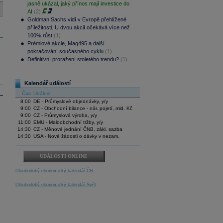
jasně ukázal, jaký přínos mají investice do
AI
(2)
Goldman Sachs vidí v Evropě přehlížené
příležitosti. U dvou akcií očekává více než
100% růst
(1)
Prémiové akcie, Mag495 a další
pokračování současného cyklu
(1)
Definitivní proražení stoletého trendu?
(1)
Kalendář událostí
Čas
Událost
8:00
DE - Průmyslové objednávky, y/y
9:00
CZ - Obchodní bilance - nár. pojetí, mld. Kč
9:00
CZ - Průmyslová výroba, y/y
11:00
EMU - Maloobchodní tržby, y/y
14:30
CZ - Měnové jednání ČNB, zákl. sazba
14:30
USA - Nové žádosti o dávky v nezam.
UDÁLOSTI ONLINE
Dlouhodobý ekonomický kalendář ČR
Dlouhodobý ekonomický kalendář Svět