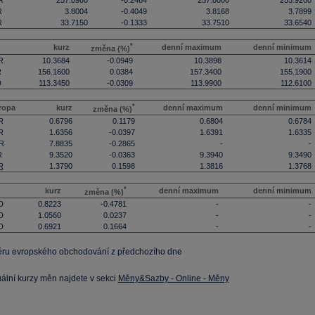
R
257.0900
-0.2464
257.8000
255.9200
R
3.8004
-0.4049
3.8168
3.7899
R
33.7150
-0.1333
33.7510
33.6540
*
kurz
denní maximum
denní minimum
změna (%)
R
10.3684
-0.0949
10.3898
10.3614
R
156.1600
0.0384
157.3400
155.1900
D
113.3450
-0.0309
113.9900
112.6100
*
ropa
kurz
denní maximum
denní minimum
změna (%)
R
0.6796
0.1179
0.6804
0.6784
R
1.6356
-0.0397
1.6391
1.6335
R
7.8835
-0.2865
-
-
R
9.3520
-0.0363
9.3940
9.3490
R
1.3790
0.1598
1.3816
1.3768
*
kurz
denní maximum
denní minimum
změna (%)
D
0.8223
-0.4781
-
-
D
1.0560
0.0237
-
-
D
0.6921
0.1664
-
-
ěru evropského obchodování z předchozího dne
uální kurzy měn najdete v sekci
Měny&Sazby - Online - Měny