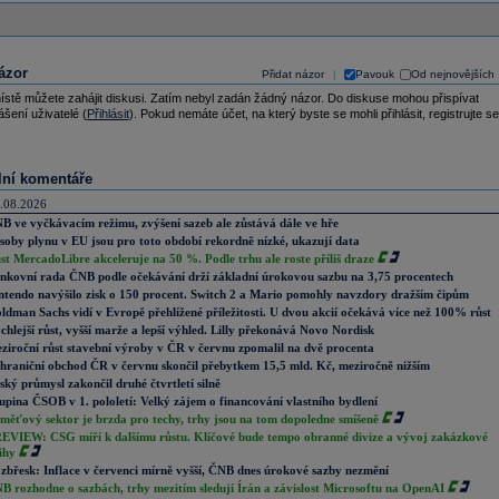
ázor
Přidat názor
Pavouk
Od nejnovějších
|
ístě můžete zahájit diskusi. Zatím nebyl zadán žádný názor. Do diskuse mohou přispívat
ášení uživatelé (
Přihlásit
). Pokud nemáte účet, na který byste se mohli přihlásit, registrujte se
lní komentáře
.08.2026
B ve vyčkávacím režimu, zvýšení sazeb ale zůstává dále ve hře
soby plynu v EU jsou pro toto období rekordně nízké, ukazují data
st MercadoLibre akceleruje na 50 %. Podle trhu ale roste příliš draze
nkovní rada ČNB podle očekávání drží základní úrokovou sazbu na 3,75 procentech
ntendo navýšilo zisk o 150 procent. Switch 2 a Mario pomohly navzdory dražším čipům
ldman Sachs vidí v Evropě přehlížené příležitosti. U dvou akcií očekává více než 100% růst
chlejší růst, vyšší marže a lepší výhled. Lilly překonává Novo Nordisk
ziroční růst stavební výroby v ČR v červnu zpomalil na dvě procenta
hraniční obchod ČR v červnu skončil přebytkem 15,5 mld. Kč, meziročně nižším
ský průmysl zakončil druhé čtvrtletí silně
upina ČSOB v 1. pololetí: Velký zájem o financování vlastního bydlení
měťový sektor je brzda pro techy, trhy jsou na tom dopoledne smíšeně
EVIEW: CSG míří k dalšímu růstu. Klíčové bude tempo obranné divize a vývoj zakázkové
ihy
zbřesk: Inflace v červenci mírně vyšší, ČNB dnes úrokové sazby nezmění
B rozhodne o sazbách, trhy mezitím sledují Írán a závislost Microsoftu na OpenAI