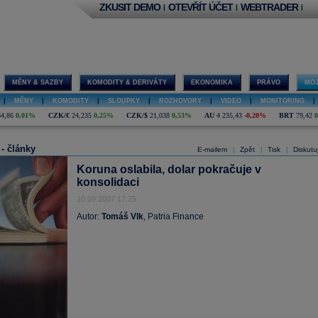
ZKUSIT DEMO
OTEVŘÍT ÚČET
WEBTRADER
|
|
|
MĚNY & SAZBY
KOMODITY & DERIVÁTY
EKONOMIKA
PRÁVO
MOJ
|
MĚNY
|
KOMODITY
|
SLOUPKY
|
ROZHOVORY
|
VIDEO
|
MONITORING
|
64,86
0,01%
CZK/€
24,235
0,25%
CZK/$
21,038
0,53%
AU
4 235,43
-0,20%
BRT
79,42
 - články
E-mailem
Zpět
Tisk
Diskutu
|
|
|
Koruna oslabila, dolar pokračuje v
konsolidaci
10.09.2007 17:25
Autor:
Tomáš Vlk
, Patria Finance