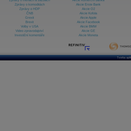
Zprávy o měnách a sazbách
Akcie Komerční banka
Zprávy o komoditách
Akcie Erste Bank
Zprávy o HDP
Akcie O2
ČNB
Akcie Kofola
Grexit
Akcie Apple
Brexit
Akcie Facebook
Volby v USA
Akcie BMW
Video zpravodajství
Akcie GE
Investiční komentáře
Akcie Moneta
Tvorba apl