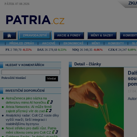
ZKU
PÁTEK 07.08.2026
ZPRAVODAJSTVÍ
AKCIE & FONDY
MĚNY & SAZBY
KOMODIT
|
PŘEHLED ZPRÁV
|
AKCIOVÉ
|
EKONOMICKÉ
|
MĚNY
|
KOMODITY
|
SL
PX
2 789,70
-0,55%
DAX
26 278,68
0,53%
NDQ
26 348,35
-0,06%
CZK/€
24,247
0,09%
Detail - články
HLEDAT V KOMENTÁŘÍCH
Dal
sou
Pokročilé hledání
hledat
pom
INVESTIČNÍ DOPORUČENÍ
17.04
AstraZeneca jako sázka na
Autor
defenzivu mimo AI horečku
Arista Networks: AI může firmě
zajistit příznivý vítr do zad
Analytický radar: Colt CZ roste díky
vyšší marži, širší integraci i
stabilnějšímu byznysu
Nové střelivo pro další růst. Patria
mění cílovou cenu pro Colt CZ
Goldman Sachs: Je dobrý okamžik