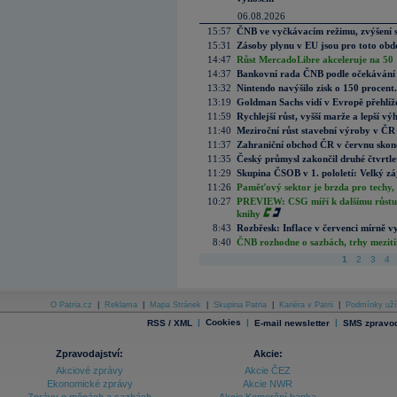
06.08.2026
15:57
ČNB ve vyčkávacím režimu, zvýšení s
15:31
Zásoby plynu v EU jsou pro toto obdo
14:47
Růst MercadoLibre akceleruje na 50 %
14:37
Bankovní rada ČNB podle očekávání 
13:32
Nintendo navýšilo zisk o 150 procen
13:19
Goldman Sachs vidí v Evropě přehlíže
11:59
Rychlejší růst, vyšší marže a lepší v
11:40
Meziroční růst stavební výroby v ČR
11:37
Zahraniční obchod ČR v červnu skonč
11:35
Český průmysl zakončil druhé čtvrtlet
11:29
Skupina ČSOB v 1. pololetí: Velký zá
11:26
Paměťový sektor je brzda pro techy,
10:27
PREVIEW: CSG míří k dalšímu růstu.
knihy
8:43
Rozbřesk: Inflace v červenci mírně v
8:40
ČNB rozhodne o sazbách, trhy mezitím
1
2
3
4
O Patria.cz
|
Reklama
|
Mapa Stránek
|
Skupina Patria
|
Kariéra v Patrii
|
Podmínky uží
|
Cookies
|
|
RSS / XML
E-mail newsletter
SMS zpravod
Zpravodajství:
Akcie:
Akciové zprávy
Akcie ČEZ
Ekonomické zprávy
Akcie NWR