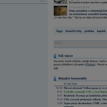
více...
Evropská komise navrhne vyplati
17.04.2013 12:53
Zlato prodáme v následujících
na nezávislost centrální bank
„O nás bez nás.“ Tak by se dala shrnout kriti
Tagy:
finanční trhy
,
politika
,
kapitál
,
Reklama
Váš názor
Na tomto místě můžete zahájit diskusi. Zatím
pouze přihlášení uživatelé (
Přihlásit
). Pokud ne
zde
.
Aktuální komentáře
07.08.2026
10:30
Hlavní akcionář Volkswagenu je ve z
8:51
Výsledky oznámily CSG a Gen Digital
8:47
Rozbřesk: Koruna po holubičím přek
8:14
CSG výrazně překonala odhady. Obran
5:50
Srpen přeje dividendám. CNBC vybírá
výnosem