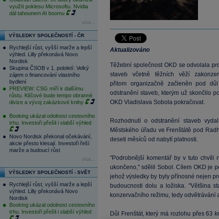
využít poklesu Microsoftu. Nvidia
dál tahounem AI boomu
více...
VÝSLEDKY SPOLEČNOSTÍ - ČR
Rychlejší růst, vyšší marže a lepší
Aktualizováno
výhled. Lilly překonává Novo
Nordisk
Těžební společnost OKD se odvolala pro
Skupina ČSOB v 1. pololetí: Velký
staveb včetně těžních věží zakonze
zájem o financování vlastního
bydlení
přitom organizačně začleněn pod dů
PREVIEW: CSG míří k dalšímu
odstranění staveb, kterým už skončilo p
růstu. Klíčové bude tempo obranné
OKD Vladislava Sobola pokračovat.
divize a vývoj zakázkové knihy
Booking ukázal odolnost cestovního
Rozhodnutí o odstranění staveb vyda
trhu. Investoři přešli i slabší výhled
Městského úřadu ve Frenštátě pod Radho
Novo Nordisk překonal očekávání,
deseti měsíců od nabytí platnosti.
akcie přesto klesají. Investoři řeší
marže a budoucí růst
"Podrobnější komentář by v tuto chvíli
více...
ukončeno," sdělil Sobol. Cílem OKD je p
VÝSLEDKY SPOLEČNOSTÍ - SVĚT
jehož výsledky by byly přínosné nejen pro
Rychlejší růst, vyšší marže a lepší
budoucnosti dolu a ložiska. "Většina s
výhled. Lilly překonává Novo
konzervačního režimu, tedy odvětrávání a
Nordisk
Booking ukázal odolnost cestovního
trhu. Investoři přešli i slabší výhled
Důl Frenštát, který má rozlohu přes 63 k