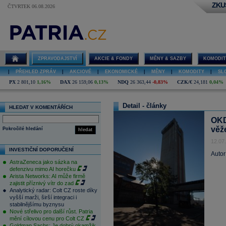
ZKU
ČTVRTEK 06.08.2026
ZPRAVODAJSTVÍ
AKCIE & FONDY
MĚNY & SAZBY
KOMODIT
|
PŘEHLED ZPRÁV
|
AKCIOVÉ
|
EKONOMICKÉ
|
MĚNY
|
KOMODITY
|
SL
PX
2 801,10
1,16%
DAX
26 159,06
0,13%
NDQ
26 363,44
-0,83%
CZK/€
24,181
0,04%
Detail - články
HLEDAT V KOMENTÁŘÍCH
OKD
věž
Pokročilé hledání
hledat
12.07
INVESTIČNÍ DOPORUČENÍ
Autor
AstraZeneca jako sázka na
defenzivu mimo AI horečku
Arista Networks: AI může firmě
zajistit příznivý vítr do zad
Analytický radar: Colt CZ roste díky
vyšší marži, širší integraci i
stabilnějšímu byznysu
Nové střelivo pro další růst. Patria
mění cílovou cenu pro Colt CZ
Goldman Sachs: Je dobrý okamžik