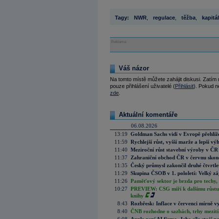
Tagy:
NWR
,
regulace
,
těžba
,
kapitál
Reklama
Váš názor
Na tomto místě můžete zahájit diskusi. Zatím
pouze přihlášení uživatelé (
Přihlásit
). Pokud ne
zde
.
Aktuální komentáře
06.08.2026
13:19
Goldman Sachs vidí v Evropě přehlíže
11:59
Rychlejší růst, vyšší marže a lepší v
11:40
Meziroční růst stavební výroby v ČR
11:37
Zahraniční obchod ČR v červnu skonč
11:35
Český průmysl zakončil druhé čtvrtlet
11:29
Skupina ČSOB v 1. pololetí: Velký zá
11:26
Paměťový sektor je brzda pro techy,
10:27
PREVIEW: CSG míří k dalšímu růstu.
knihy
8:43
Rozbřesk: Inflace v červenci mírně v
8:40
ČNB rozhodne o sazbách, trhy mezitím