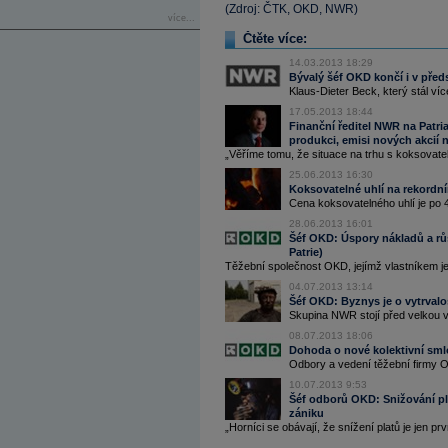
(Zdroj: ČTK, OKD, NWR)
více...
Čtěte více:
14.03.2013 18:29
Bývalý šéf OKD končí i v pře
Klaus-Dieter Beck, který stál více
17.05.2013 18:44
Finanční ředitel NWR na Patria
produkci, emisi nových akcií
„Věříme tomu, že situace na trhu s koksovate
25.06.2013 16:30
Koksovatelné uhlí na rekordn
Cena koksovatelného uhlí je po 
28.06.2013 16:01
Šéf OKD: Úspory nákladů a růst
Patrie)
Těžební společnost OKD, jejímž vlastníkem j
04.07.2013 13:14
Šéf OKD: Byznys je o vytrvalos
Skupina NWR stojí před velkou vý
08.07.2013 18:06
Dohoda o nové kolektivní sml
Odbory a vedení těžební firmy O
10.07.2013 9:53
Šéf odborů OKD: Snižování pla
zániku
„Horníci se obávají, že snížení platů je jen prvn