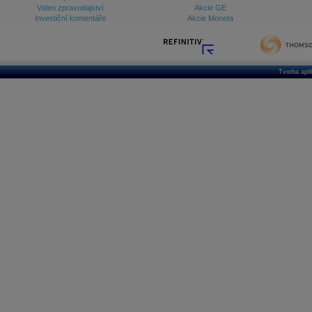
Video zpravodajství
Akcie GE
Investiční komentáře
Akcie Moneta
Tvorba apl