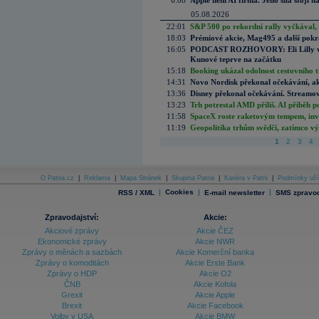
6:08
Apple není AI firma. Jeho síla stojí n
05.08.2026
22:01
S&P 500 po rekordní rally vyčkával,
18:03
Prémiové akcie, Mag495 a další pokr
16:05
PODCAST ROZHOVORY: Eli Lilly vs. 
Kunové teprve na začátku
15:18
Booking ukázal odolnost cestovního trh
14:31
Novo Nordisk překonal očekávání, akci
13:36
Disney překonal očekávání. Streamova
13:23
Trh potrestal AMD příliš. AI příběh p
11:58
SpaceX roste raketovým tempem, inves
11:19
Geopolitika trhům svědčí, zatímco v
1
2
3
4
O Patria.cz
|
Reklama
|
Mapa Stránek
|
Skupina Patria
|
Kariéra v Patrii
|
Podmínky uží
|
Cookies
|
|
RSS / XML
E-mail newsletter
SMS zpravod
Zpravodajství:
Akcie:
Akciové zprávy
Akcie ČEZ
Ekonomické zprávy
Akcie NWR
Zprávy o měnách a sazbách
Akcie Komerční banka
Zprávy o komoditách
Akcie Erste Bank
Zprávy o HDP
Akcie O2
ČNB
Akcie Kofola
Grexit
Akcie Apple
Brexit
Akcie Facebook
Volby v USA
Akcie BMW