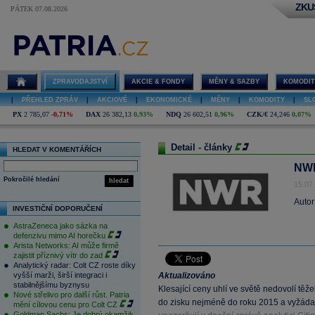
ZKU
PÁTEK 07.08.2026
ZPRAVODAJSTVÍ
AKCIE & FONDY
MĚNY & SAZBY
KOMODIT
|
PŘEHLED ZPRÁV
|
AKCIOVÉ
|
EKONOMICKÉ
|
MĚNY
|
KOMODITY
|
SL
PX
2 785,07
-0,71%
DAX
26 382,13
0,93%
NDQ
26 602,51
0,96%
CZK/€
24,246
0,07%
Detail - články
HLEDAT V KOMENTÁŘÍCH
NWR 
Pokročilé hledání
hledat
15.07
Autor
INVESTIČNÍ DOPORUČENÍ
AstraZeneca jako sázka na
defenzivu mimo AI horečku
Arista Networks: AI může firmě
zajistit příznivý vítr do zad
Analytický radar: Colt CZ roste díky
vyšší marži, širší integraci i
Aktualizováno
stabilnějšímu byznysu
Klesající ceny uhlí ve světě nedovolí tě
Nové střelivo pro další růst. Patria
do zisku nejméně do roku 2015 a vyžádají
mění cílovou cenu pro Colt CZ
Goldman Sachs: Je dobrý okamžik