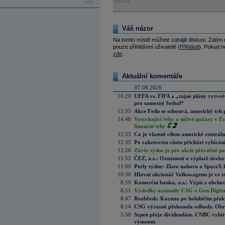
Reklama
více...
Váš názor
Na tomto místě můžete zahájit diskusi. Zatím
pouze přihlášení uživatelé (
Přihlásit
). Pokud ne
zde
.
Aktuální komentáře
07.08.2026
16:20
UEFA vs. FIFA a „tajné plány vytvoř
pro samotný fotbal“
15:35
Akce Fedu se odsouvá, americký trh 
14:46
Vysychající řeky a ničivé požáry v E
finanční trhy
12:55
Co je vlastně cílem americké centrál
12:35
Po raketovém růstu přichází vybírán
12:26
Závěr týdne je pro akcie převážně po
11:52
ČEZ, a.s.: Oznámení o výplatě úrok
11:00
Perly týdne: Zlato nahoru a SpaceX 
10:30
Hlavní akcionář Volkswagenu je ve z
8:59
Komerční banka, a.s.: Výpis z obchod
8:51
Výsledky oznámily CSG a Gen Digital
8:47
Rozbřesk: Koruna po holubičím přek
8:14
CSG výrazně překonala odhady. Obran
5:50
Srpen přeje dividendám. CNBC vybírá
výnosem