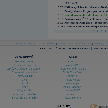
06.08.2026
15:57
ČNB ve vyčkávacím režimu, zvýšení s
15:31
Zásoby plynu v EU jsou pro toto obdo
14:47
Růst MercadoLibre akceleruje na 50 %
14:37
Bankovní rada ČNB podle očekávání 
13:32
Nintendo navýšilo zisk o 150 procen
13:19
Goldman Sachs vidí v Evropě přehlíže
1
2
3
4
O Patria.cz
|
Reklama
|
Mapa Stránek
|
Skupina Patria
|
Kariéra v Patrii
|
Podmínky uží
|
Cookies
|
|
RSS / XML
E-mail newsletter
SMS zpravod
Zpravodajství:
Akcie:
Akciové zprávy
Akcie ČEZ
Ekonomické zprávy
Akcie NWR
Zprávy o měnách a sazbách
Akcie Komerční banka
Zprávy o komoditách
Akcie Erste Bank
Zprávy o HDP
Akcie O2
ČNB
Akcie Kofola
Grexit
Akcie Apple
Brexit
Akcie Facebook
Volby v USA
Akcie BMW
Video zpravodajství
Akcie GE
Investiční komentáře
Akcie Moneta