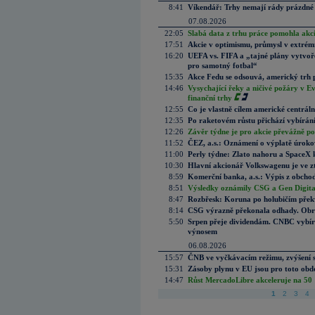
8:41
Víkendář: Trhy nemají rády prázdné 
07.08.2026
22:05
Slabá data z trhu práce pomohla akc
17:51
Akcie v optimismu, průmysl v extrémn
16:20
UEFA vs. FIFA a „tajné plány vytvoř
pro samotný fotbal“
15:35
Akce Fedu se odsouvá, americký trh 
14:46
Vysychající řeky a ničivé požáry v E
finanční trhy
12:55
Co je vlastně cílem americké centrál
12:35
Po raketovém růstu přichází vybírán
12:26
Závěr týdne je pro akcie převážně po
11:52
ČEZ, a.s.: Oznámení o výplatě úrok
11:00
Perly týdne: Zlato nahoru a SpaceX 
10:30
Hlavní akcionář Volkswagenu je ve z
8:59
Komerční banka, a.s.: Výpis z obchod
8:51
Výsledky oznámily CSG a Gen Digital
8:47
Rozbřesk: Koruna po holubičím přek
8:14
CSG výrazně překonala odhady. Obran
5:50
Srpen přeje dividendám. CNBC vybírá
výnosem
06.08.2026
15:57
ČNB ve vyčkávacím režimu, zvýšení s
15:31
Zásoby plynu v EU jsou pro toto obdo
14:47
Růst MercadoLibre akceleruje na 50 %
1
2
3
4