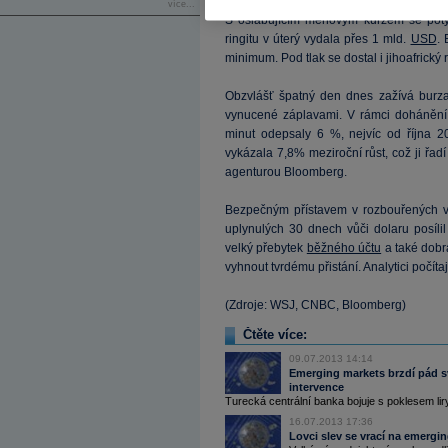
více...
S oslabujícím měnovým kurzem se potýk
ringitu v úterý vydala přes 1 mld.
USD
. 
minimum. Pod tlak se dostal i jihoafrický
Obzvlášť špatný den dnes zažívá burza 
vynucené záplavami. V rámci dohánění
minut odepsaly 6 %, nejvíc od října 2
vykázala 7,8% meziroční růst, což ji řa
agenturou Bloomberg.
Bezpečným přístavem v rozbouřených vo
uplynulých 30 dnech vůči dolaru posíl
velký přebytek
běžného účtu
a také dobrá
vyhnout tvrdému přistání. Analytici počíta
(Zdroje: WSJ, CNBC, Bloomberg)
Čtěte více:
09.07.2013 14:14
Emerging markets brzdí pád s
intervence
Turecká centrální banka bojuje s poklesem liry
16.07.2013 17:36
Lovci slev se vrací na emergin