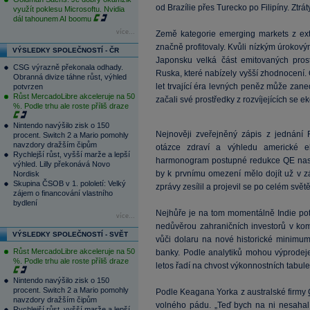
od Brazílie přes Turecko po Filipíny. Ztrát
využít poklesu Microsoftu. Nvidia
dál tahounem AI boomu
více...
Země kategorie emerging markets z ex
značně profitovaly. Kvůli nízkým úroko
VÝSLEDKY SPOLEČNOSTÍ - ČR
Japonsku velká část emitovaných prostř
CSG výrazně překonala odhady.
Ruska, které nabízely vyšší zhodnocení. 
Obranná divize táhne růst, výhled
let trvající éra levných peněz může zane
potvrzen
Růst MercadoLibre akceleruje na 50
začali své prostředky z rozvíjejících se
%. Podle trhu ale roste příliš draze
Nintendo navýšilo zisk o 150
Nejnověji zveřejněný zápis z jednání
procent. Switch 2 a Mario pomohly
navzdory dražším čipům
otázce zdraví a výhledu americké e
Rychlejší růst, vyšší marže a lepší
harmonogram postupné redukce QE nas
výhled. Lilly překonává Novo
by k prvnímu omezení mělo dojít už v z
Nordisk
Skupina ČSOB v 1. pololetí: Velký
zprávy zesílil a projevil se po celém světě
zájem o financování vlastního
bydlení
Nejhůře je na tom momentálně Indie pot
více...
nedůvěrou zahraničních investorů v kom
VÝSLEDKY SPOLEČNOSTÍ - SVĚT
vůči dolaru na nové historické minimum
Růst MercadoLibre akceleruje na 50
banky. Podle analytiků mohou výprodeje
%. Podle trhu ale roste příliš draze
letos řadí na chvost výkonnostních tabul
Nintendo navýšilo zisk o 150
procent. Switch 2 a Mario pomohly
Podle Keagana Yorka z australské firmy
navzdory dražším čipům
volného pádu. „Teď bych na ni nesahal.
Rychlejší růst, vyšší marže a lepší