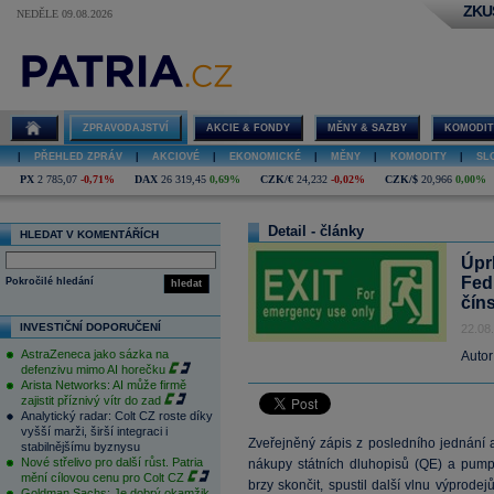
ZKU
NEDĚLE 09.08.2026
ZPRAVODAJSTVÍ
AKCIE & FONDY
MĚNY & SAZBY
KOMODIT
|
PŘEHLED ZPRÁV
|
AKCIOVÉ
|
EKONOMICKÉ
|
MĚNY
|
KOMODITY
|
SL
PX
2 785,07
-0,71%
DAX
26 319,45
0,69%
CZK/€
24,232
-0,02%
CZK/$
20,966
0,00%
Detail - články
HLEDAT V KOMENTÁŘÍCH
Úpr
Fed
Pokročilé hledání
hledat
čín
INVESTIČNÍ DOPORUČENÍ
22.08
AstraZeneca jako sázka na
Autor
defenzivu mimo AI horečku
Arista Networks: AI může firmě
zajistit příznivý vítr do zad
Analytický radar: Colt CZ roste díky
vyšší marži, širší integraci i
Zveřejněný zápis z posledního jednání 
stabilnějšímu byznysu
Nové střelivo pro další růst. Patria
nákupy státních dluhopisů (QE) a pum
mění cílovou cenu pro Colt CZ
brzy skončit, spustil další vlnu výprodej
Goldman Sachs: Je dobrý okamžik