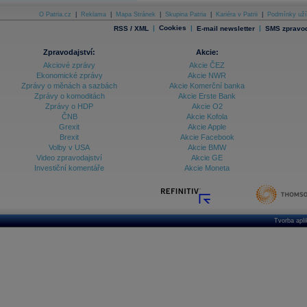
O Patria.cz
|
Reklama
|
Mapa Stránek
|
Skupina Patria
|
Kariéra v Patrii
|
Podmínky uží
|
Cookies
|
|
RSS / XML
E-mail newsletter
SMS zpravod
Zpravodajství:
Akcie:
Akciové zprávy
Akcie ČEZ
Ekonomické zprávy
Akcie NWR
Zprávy o měnách a sazbách
Akcie Komerční banka
Zprávy o komoditách
Akcie Erste Bank
Zprávy o HDP
Akcie O2
ČNB
Akcie Kofola
Grexit
Akcie Apple
Brexit
Akcie Facebook
Volby v USA
Akcie BMW
Video zpravodajství
Akcie GE
Investiční komentáře
Akcie Moneta
Tvorba apl