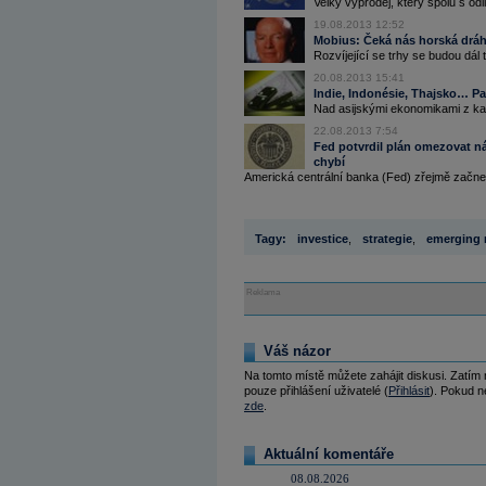
Velký výprodej, který spolu s odl
19.08.2013 12:52
Mobius: Čeká nás horská dráh
Rozvíjející se trhy se budou dál t
20.08.2013 15:41
Indie, Indonésie, Thajsko… 
Nad asijskými ekonomikami z kat
22.08.2013 7:54
Fed potvrdil plán omezovat n
chybí
Americká centrální banka (Fed) zřejmě začne 
Tagy:
investice
,
strategie
,
emerging 
Reklama
Váš názor
Na tomto místě můžete zahájit diskusi. Zatím
pouze přihlášení uživatelé (
Přihlásit
). Pokud ne
zde
.
Aktuální komentáře
08.08.2026