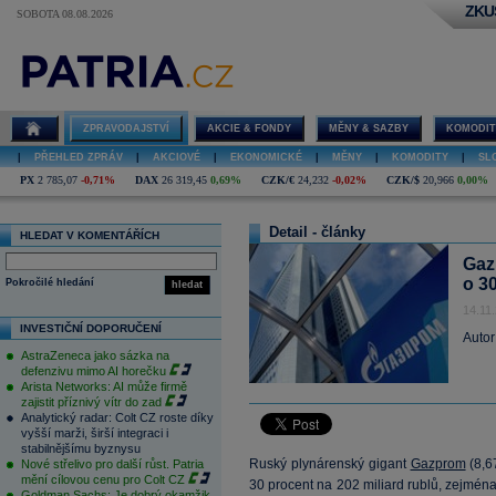
ZKU
SOBOTA 08.08.2026
ZPRAVODAJSTVÍ
AKCIE & FONDY
MĚNY & SAZBY
KOMODIT
|
PŘEHLED ZPRÁV
|
AKCIOVÉ
|
EKONOMICKÉ
|
MĚNY
|
KOMODITY
|
SL
PX
2 785,07
-0,71%
DAX
26 319,45
0,69%
CZK/€
24,232
-0,02%
CZK/$
20,966
0,00%
Detail - články
HLEDAT V KOMENTÁŘÍCH
Gaz
o 3
Pokročilé hledání
hledat
14.11
INVESTIČNÍ DOPORUČENÍ
Autor
AstraZeneca jako sázka na
defenzivu mimo AI horečku
Arista Networks: AI může firmě
zajistit příznivý vítr do zad
Analytický radar: Colt CZ roste díky
vyšší marži, širší integraci i
stabilnějšímu byznysu
Ruský plynárenský gigant
Gazprom
(
8,6
Nové střelivo pro další růst. Patria
mění cílovou cenu pro Colt CZ
30 procent na 202 miliard rublů, zejména 
Goldman Sachs: Je dobrý okamžik