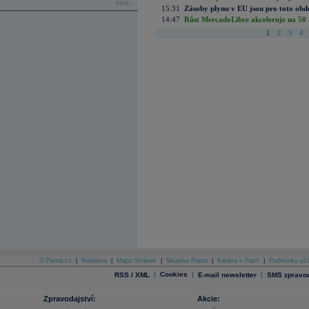
více...
15:31
Zásoby plynu v EU jsou pro toto obdo
14:47
Růst MercadoLibre akceleruje na 50 %
1
2
3
4
O Patria.cz
|
Reklama
|
Mapa Stránek
|
Skupina Patria
|
Kariéra v Patrii
|
Podmínky uží
|
Cookies
|
|
RSS / XML
E-mail newsletter
SMS zpravod
Zpravodajství:
Akcie: