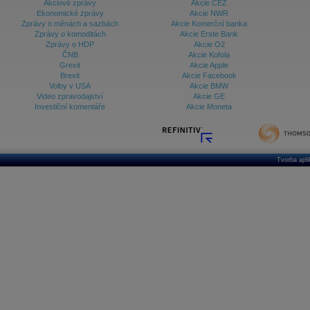
Akciové zprávy
Akcie ČEZ
Ekonomické zprávy
Akcie NWR
Zprávy o měnách a sazbách
Akcie Komerční banka
Zprávy o komoditách
Akcie Erste Bank
Zprávy o HDP
Akcie O2
ČNB
Akcie Kofola
Grexit
Akcie Apple
Brexit
Akcie Facebook
Volby v USA
Akcie BMW
Video zpravodajství
Akcie GE
Investiční komentáře
Akcie Moneta
Tvorba apl