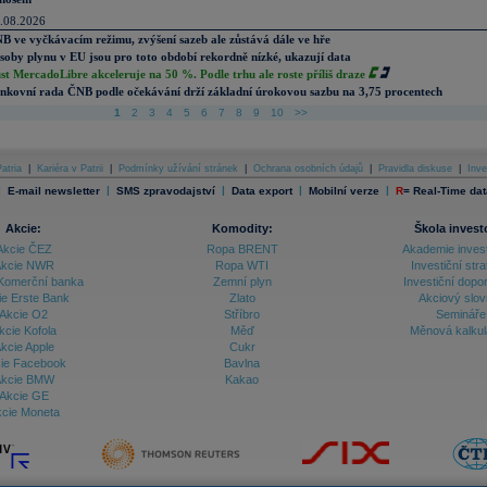
.08.2026
B ve vyčkávacím režimu, zvýšení sazeb ale zůstává dále ve hře
soby plynu v EU jsou pro toto období rekordně nízké, ukazují data
st MercadoLibre akceleruje na 50 %. Podle trhu ale roste příliš draze
nkovní rada ČNB podle očekávání drží základní úrokovou sazbu na 3,75 procentech
1
2
3
4
5
6
7
8
9
10
>>
atria
|
Kariéra v Patrii
|
Podmínky užívání stránek
|
Ochrana osobních údajů
|
Pravidla diskuse
|
Inve
|
|
|
|
|
E-mail newsletter
SMS zpravodajství
Data export
Mobilní verze
R
=
Real-Time dat
Akcie:
Komodity:
Škola invest
Akcie ČEZ
Ropa BRENT
Akademie inves
kcie NWR
Ropa WTI
Investiční stra
Komerční banka
Zemní plyn
Investiční dopo
ie Erste Bank
Zlato
Akciový slov
Akcie O2
Stříbro
Semináře
kcie Kofola
Měď
Měnová kalku
kcie Apple
Cukr
ie Facebook
Bavlna
kcie BMW
Kakao
Akcie GE
cie Moneta