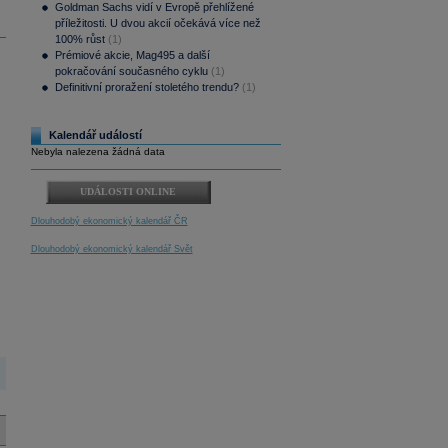
Goldman Sachs vidí v Evropě přehlížené
příležitosti. U dvou akcií očekává více než
100% růst
(1)
Prémiové akcie, Mag495 a další
pokračování současného cyklu
(1)
Definitivní proražení stoletého trendu?
(1)
Kalendář událostí
Nebyla nalezena žádná data
UDÁLOSTI ONLINE
Dlouhodobý ekonomický kalendář ČR
Dlouhodobý ekonomický kalendář Svět