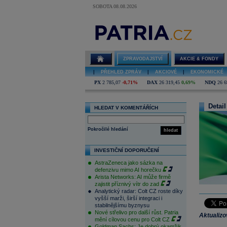
SOBOTA 08.08.2026
ZPRAVODAJSTVÍ
AKCIE & FONDY
|
PŘEHLED ZPRÁV
|
AKCIOVÉ
|
EKONOMICKÉ
PX
2 785,07
-0,71%
DAX
26 319,45
0,69%
NDQ
26 6
Detail
HLEDAT V KOMENTÁŘÍCH
Pokročilé hledání
hledat
INVESTIČNÍ DOPORUČENÍ
AstraZeneca jako sázka na
defenzivu mimo AI horečku
Arista Networks: AI může firmě
zajistit příznivý vítr do zad
Analytický radar: Colt CZ roste díky
vyšší marži, širší integraci i
stabilnějšímu byznysu
Nové střelivo pro další růst. Patria
Aktualiz
mění cílovou cenu pro Colt CZ
Goldman Sachs: Je dobrý okamžik