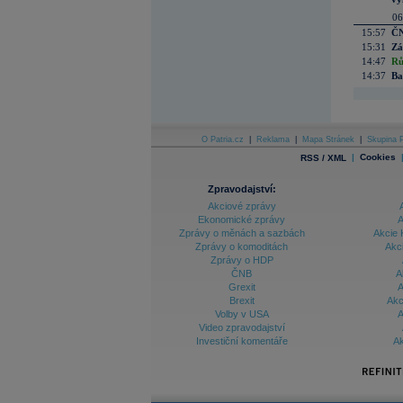
06
15:57
ČN
15:31
Zá
14:47
Rů
14:37
Ba
O Patria.cz
|
Reklama
|
Mapa Stránek
|
Skupina P
|
Cookies
RSS / XML
Zpravodajství:
Akciové zprávy
Ekonomické zprávy
A
Zprávy o měnách a sazbách
Akcie 
Zprávy o komoditách
Akc
Zprávy o HDP
ČNB
A
Grexit
A
Brexit
Akc
Volby v USA
A
Video zpravodajství
Investiční komentáře
Ak