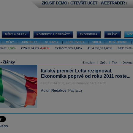
ZKUSIT DEMO
OTEVŘÍT ÚČET
WEBTRADER
|
|
|
MĚNY & SAZBY
KOMODITY & DERIVÁTY
EKONOMIKA
PRÁVO
MOJ
|
MĚNY
|
KOMODITY
|
SLOUPKY
|
ROZHOVORY
|
VIDEO
|
MONITORING
|
90,62
1,30%
CZK/€
24,224
-0,02%
CZK/$
20,959
0,00%
AU
4 339,26
0,00%
BRT
83,08
 - články
E-mailem
Zpět
Tisk
Diskutu
|
|
|
Italský premiér Letta rezignoval.
Ekonomika poprvé od roku 2011 roste...
14.02.2014 9:33,
aktualizováno: 14.2. 14:39
Autor:
Redakce
, Patria.cz
ováno