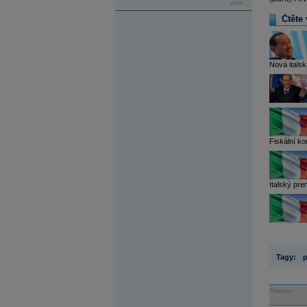
více...
Čtěte 
Nová italsk
Fiskální kon
Italský pre
Tagy:
p
Reklama