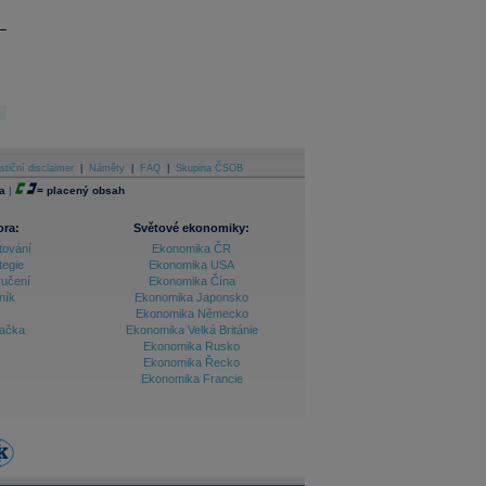
stiční disclaimer
|
Náměty
|
FAQ
|
Skupina ČSOB
a
|
=
placený obsah
ora:
Světové ekonomiky:
tování
Ekonomika ČR
tegie
Ekonomika USA
ručení
Ekonomika Čína
ník
Ekonomika Japonsko
Ekonomika Německo
lačka
Ekonomika Velká Británie
Ekonomika Rusko
Ekonomika Řecko
Ekonomika Francie