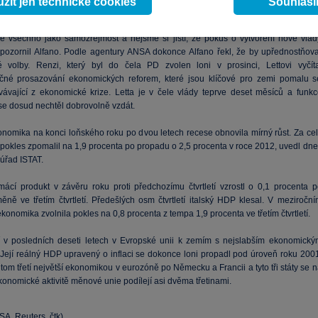
žít jen technické cookies
Souhlas
de. Alfano přitom zdůraznil, že nesmí být příliš levicové.
 všechno jako samozřejmost a nejsme si jistí, že pokus o vytvoření nové vlád
upozornil Alfano. Podle agentury ANSA dokonce Alfano řekl, že by upřednostňova
 volby. Renzi, který byl do čela PD zvolen loni v prosinci, Lettovi vyčíta
čné prosazování ekonomických reforem, které jsou klíčové pro zemi pomalu s
ávající z ekonomické krize. Letta je v čele vlády teprve deset měsíců a funkc
se dosud nechtěl dobrovolně vzdát.
konomika na konci loňského roku po dvou letech recese obnovila mírný růst. Za cel
í pokles zpomalil na 1,9 procenta po propadu o 2,5 procenta v roce 2012, uvedl dn
ý úřad ISTAT.
ácí produkt v závěru roku proti předchozímu čtvrtletí vzrostl o 0,1 procenta p
ěně ve třetím čtvrtletí. Předešlých osm čtvrtletí italský HDP klesal. V meziroční
konomika zvolnila pokles na 0,8 procenta z tempa 1,9 procenta ve třetím čtvrtletí.
tří v posledních deseti letech v Evropské unii k zemím s nejslabším ekonomický
Její reálný HDP upravený o inflaci se dokonce loni propadl pod úroveň roku 2001
přitom třetí největší ekonomikou v eurozóně po Německu a Francii a tyto tři státy se 
onomické aktivitě měnové unie podílejí asi dvěma třetinami.
SA, Reuters, čtk)