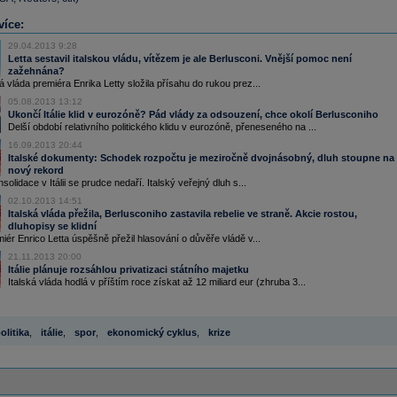
více:
29.04.2013 9:28
Letta sestavil italskou vládu, vítězem je ale Berlusconi. Vnější pomoc není
zažehnána?
á vláda premiéra Enrika Letty složila přísahu do rukou prez...
05.08.2013 13:12
Ukončí Itálie klid v eurozóně? Pád vlády za odsouzení, chce okolí Berlusconiho
Delší období relativního politického klidu v eurozóně, přeneseného na ...
16.09.2013 20:44
Italské dokumenty: Schodek rozpočtu je meziročně dvojnásobný, dluh stoupne na
nový rekord
solidace v Itálii se prudce nedaří. Italský veřejný dluh s...
02.10.2013 14:51
Italská vláda přežila, Berlusconiho zastavila rebelie ve straně. Akcie rostou,
dluhopisy se klidní
miér Enrico Letta úspěšně přežil hlasování o důvěře vládě v...
21.11.2013 20:00
Itálie plánuje rozsáhlou privatizaci státního majetku
Italská vláda hodlá v příštím roce získat až 12 miliard eur (zhruba 3...
olitika
,
itálie
,
spor
,
ekonomický cyklus
,
krize