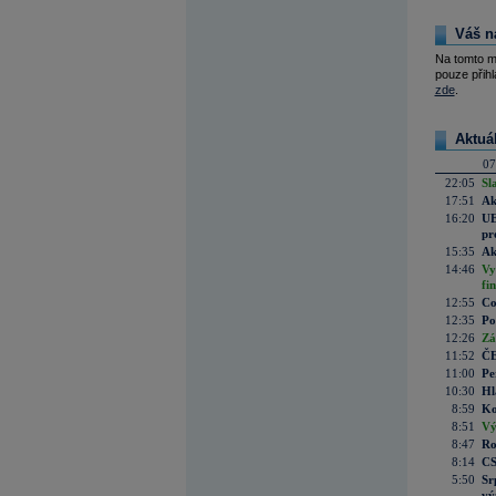
Váš n
Na tomto m
pouze přihl
zde
.
Aktuá
07
22:05
Sl
17:51
Ak
16:20
UE
pr
15:35
Ak
14:46
Vy
fi
12:55
Co
12:35
Po
12:26
Zá
11:52
ČE
11:00
Pe
10:30
Hl
8:59
Ko
8:51
Vý
8:47
Ro
8:14
CS
5:50
Sr
vý