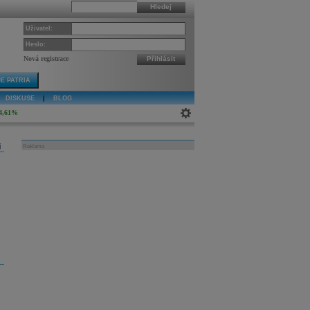
Hledej
Uživatel:
Heslo:
Nová registrace
Přihlásit
E PATRIA
DISKUSE
|
BLOG
4,61%
j
Reklama