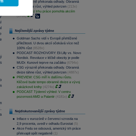
ím
CSG výrazně překonala odhady. Obranná
divize táhne růst, výhled potvrzen
(213x)
Slabá data z trhu práce pomohla akciím
(170x)
y
l
l
Nejčtenější zprávy týdne
e
Goldman Sachs vidí v Evropě přehlížené
e
příležitosti. U dvou akcií očekává více než
100% růst
(8528x)
PODCAST ROZHOVORY: Eli Lilly vs. Novo
ý
Nordisk. Revoluce v léčbě obezity je podle
es
MUDr. Kunové teprve na začátku
(6794x)
CSG výrazně překonala odhady. Obranná
divize táhne růst, výhled potvrzen
(4887x)
PREVIEW: CSG míří k dalšímu růstu.
o
Klíčové bude tempo obranné divize a vývoj
m
zakázkové knihy
(4274x)
PODCAST Týdenní výhled: V centru
pozornosti AMD a Palantir
(4181x)
m
.
Nejdiskutovanější zprávy týdne
na
Inflace v eurozóně v červenci vzrostla na
2,9 procenta, uvedl v odhadu Eurostat
(5)
Akce Fedu se odsouvá, americký trh práce
překvapil opět negativně
(1)