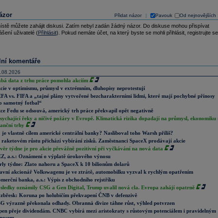
ázor
Přidat názor
Pavouk
Od nejnovějších
|
ístě můžete zahájit diskusi. Zatím nebyl zadán žádný názor. Do diskuse mohou přispívat
ášení uživatelé (
Přihlásit
). Pokud nemáte účet, na který byste se mohli přihlásit, registrujte se
lní komentáře
.08.2026
abá data z trhu práce pomohla akciím
cie v optimismu, průmysl v extrémním, dluhopisy neprotestují
FA vs. FIFA a „tajné plány vytvořené bezcharakterními lidmi, které mají pochybné přínosy
o samotný fotbal“
ce Fedu se odsouvá, americký trh práce překvapil opět negativně
sychající řeky a ničivé požáry v Evropě. Klimatická rizika dopadají na průmysl, ekonomiku 
nanční trhy
 je vlastně cílem americké centrální banky? Nasliboval toho Warsh příliš?
 raketovém růstu přichází vybírání zisků. Zaměstnanci SpaceX prodávají akcie
věr týdne je pro akcie převážně pozitivní při vyčkávání na nová data
Z, a.s.: Oznámení o výplatě úrokového výnosu
rly týdne: Zlato nahoru a SpaceX k 10 bilionům dolarů
avní akcionář Volkswagenu je ve ztrátě, automobilku vyzval k rychlým opatřením
merční banka, a.s.: Výpis z obchodního rejstříku
sledky oznámily CSG a Gen Digital, Trump uvalil nová cla. Evropa zahájí opatrně
zbřesk: Koruna po holubičím překvapení ČNB v defenzivě
G výrazně překonala odhady. Obranná divize táhne růst, výhled potvrzen
pen přeje dividendám. CNBC vybírá mezi aristokraty s růstovým potenciálem i pravidelným
nosem