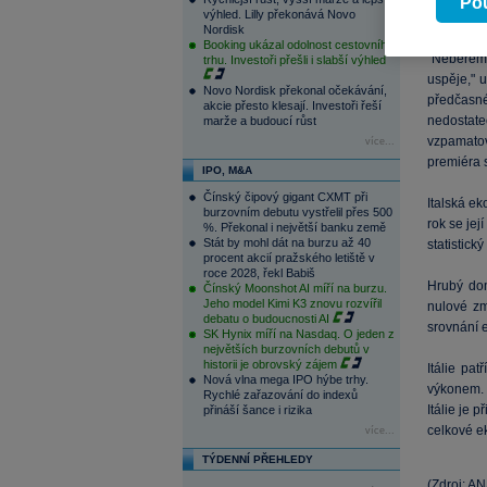
Pou
výhled. Lilly překonává Novo
Renzi přij
Nordisk
Booking ukázal odolnost cestovního
"Nebereme
trhu. Investoři přešli i slabší výhled
uspěje," 
Novo Nordisk překonal očekávání,
předčasné
akcie přesto klesají. Investoři řeší
nedostate
marže a budoucí růst
vzpamatov
více...
premiéra 
IPO, M&A
Čínský čipový gigant CXMT při
Italská e
burzovním debutu vystřelil přes 500
rok se jej
%. Překonal i největší banku země
Stát by mohl dát na burzu až 40
statistick
procent akcií pražského letiště v
roce 2028, řekl Babiš
Hrubý dom
Čínský Moonshot AI míří na burzu.
Jeho model Kimi K3 znovu rozvířil
nulové zm
debatu o budoucnosti AI
srovnání e
SK Hynix míří na Nasdaq. O jeden z
největších burzovních debutů v
historii je obrovský zájem
Itálie pa
Nová vlna mega IPO hýbe trhy.
výkonem. 
Rychlé zařazování do indexů
Itálie je 
přináší šance i rizika
celkové ek
více...
TÝDENNÍ PŘEHLEDY
(Zdroj: AN