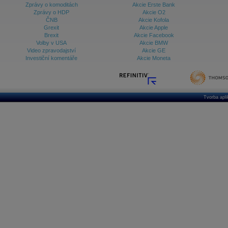
Zprávy o komoditách
Akcie Erste Bank
Zprávy o HDP
Akcie O2
ČNB
Akcie Kofola
Grexit
Akcie Apple
Brexit
Akcie Facebook
Volby v USA
Akcie BMW
Video zpravodajství
Akcie GE
Investiční komentáře
Akcie Moneta
Tvorba apl