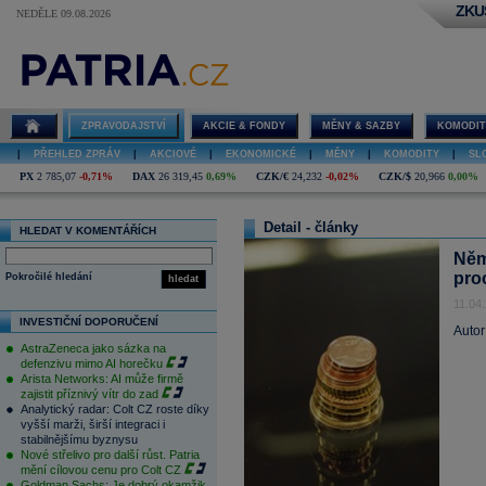
ZKU
NEDĚLE 09.08.2026
ZPRAVODAJSTVÍ
AKCIE & FONDY
MĚNY & SAZBY
KOMODIT
|
PŘEHLED ZPRÁV
|
AKCIOVÉ
|
EKONOMICKÉ
|
MĚNY
|
KOMODITY
|
SL
PX
2 785,07
-0,71%
DAX
26 319,45
0,69%
CZK/€
24,232
-0,02%
CZK/$
20,966
0,00%
Detail - články
HLEDAT V KOMENTÁŘÍCH
Něm
pro
Pokročilé hledání
hledat
11.04
INVESTIČNÍ DOPORUČENÍ
Autor
AstraZeneca jako sázka na
defenzivu mimo AI horečku
Arista Networks: AI může firmě
zajistit příznivý vítr do zad
Analytický radar: Colt CZ roste díky
vyšší marži, širší integraci i
stabilnějšímu byznysu
Nové střelivo pro další růst. Patria
mění cílovou cenu pro Colt CZ
Goldman Sachs: Je dobrý okamžik