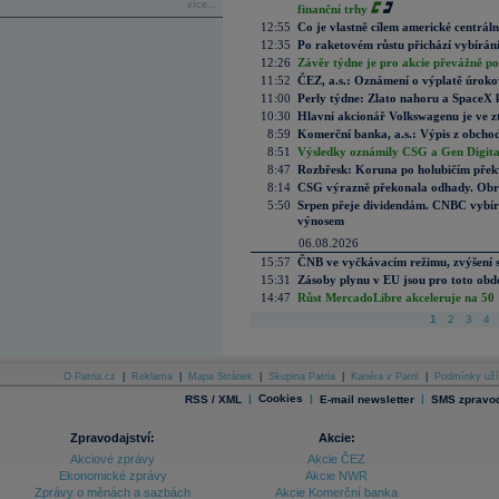
více...
finanční trhy
12:55
Co je vlastně cílem americké centrál
12:35
Po raketovém růstu přichází vybírán
12:26
Závěr týdne je pro akcie převážně po
11:52
ČEZ, a.s.: Oznámení o výplatě úrok
11:00
Perly týdne: Zlato nahoru a SpaceX 
10:30
Hlavní akcionář Volkswagenu je ve z
8:59
Komerční banka, a.s.: Výpis z obchod
8:51
Výsledky oznámily CSG a Gen Digital
8:47
Rozbřesk: Koruna po holubičím přek
8:14
CSG výrazně překonala odhady. Obran
5:50
Srpen přeje dividendám. CNBC vybírá
výnosem
06.08.2026
15:57
ČNB ve vyčkávacím režimu, zvýšení s
15:31
Zásoby plynu v EU jsou pro toto obdo
14:47
Růst MercadoLibre akceleruje na 50 %
1
2
3
4
O Patria.cz
|
Reklama
|
Mapa Stránek
|
Skupina Patria
|
Kariéra v Patrii
|
Podmínky uží
|
Cookies
|
|
RSS / XML
E-mail newsletter
SMS zpravod
Zpravodajství:
Akcie:
Akciové zprávy
Akcie ČEZ
Ekonomické zprávy
Akcie NWR
Zprávy o měnách a sazbách
Akcie Komerční banka