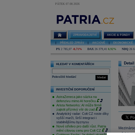
PÁTEK 07.08.2026
ZPRAVODAJSTVÍ
AKCIE & FONDY
|
PŘEHLED ZPRÁV
|
AKCIOVÉ
|
EKONOMICKÉ
PX
2 785,07
-0,71%
DAX
26 379,41
0,92%
NDQ
26 6
Detail
HLEDAT V KOMENTÁŘÍCH
Pokročilé hledání
hledat
INVESTIČNÍ DOPORUČENÍ
AstraZeneca jako sázka na
defenzivu mimo AI horečku
Arista Networks: AI může firmě
zajistit příznivý vítr do zad
Analytický radar: Colt CZ roste díky
vyšší marži, širší integraci i
stabilnějšímu byznysu
Nové střelivo pro další růst. Patria
Mezináro
mění cílovou cenu pro Colt CZ
měď
Las 
Goldman Sachs: Je dobrý okamžik