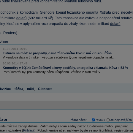
bude finalizována před koncem třetího kvartálu letošního roku.
obchodník s komoditami
Glencore
koupil těžařského giganta Xstrata před necelý
35 miliard
dolarů
(692 miliard Kč). Tato transakce ale ovlivnila hospodaření relativ
ny, která se v uplynulém roce propadla do ztráty skoro sedm miliard
dolarů
.
tk, Reuters)
více:
11.03.2014 15:10
Futures na měď se propadly, osud "červeného kovu" má v rukou Čína
Víkendová data o čínském vývozu začátkem týdne negativně dopadla na ak...
26.03.2014 17:48
Komodity v 1Q14: Zemědělství a kovy potěšily, energetika zklamala. Káva + 53 %
První kvartál byl pro komodity oázou úspěchu. Většina z nich totiž v ...
kvizice
,
těžba
,
měď
,
Glencore
ázor
Přidat názor
Pavouk
Od nejnovějších
|
ístě můžete zahájit diskusi. Zatím nebyl zadán žádný názor. Do diskuse mohou přispívat
ášení uživatelé (
Přihlásit
). Pokud nemáte účet, na který byste se mohli přihlásit, registrujte se