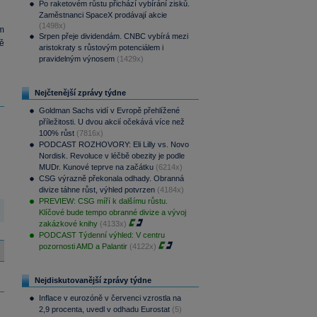
Po raketovém růstu přichází vybírání zisků.
Zaměstnanci SpaceX prodávají akcie
(1498x)
m
Srpen přeje dividendám. CNBC vybírá mezi
ně
aristokraty s růstovým potenciálem i
pravidelným výnosem
(1429x)
Nejčtenější zprávy týdne
Goldman Sachs vidí v Evropě přehlížené
příležitosti. U dvou akcií očekává více než
100% růst
(7816x)
PODCAST ROZHOVORY: Eli Lilly vs. Novo
Nordisk. Revoluce v léčbě obezity je podle
MUDr. Kunové teprve na začátku
(6214x)
CSG výrazně překonala odhady. Obranná
divize táhne růst, výhled potvrzen
(4184x)
PREVIEW: CSG míří k dalšímu růstu.
Klíčové bude tempo obranné divize a vývoj
zakázkové knihy
(4133x)
PODCAST Týdenní výhled: V centru
pozornosti AMD a Palantir
(4122x)
Nejdiskutovanější zprávy týdne
Inflace v eurozóně v červenci vzrostla na
2,9 procenta, uvedl v odhadu Eurostat
(5)