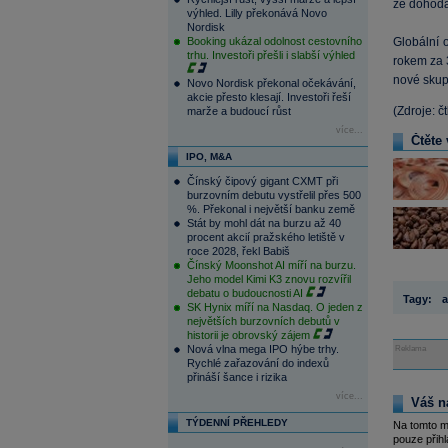
že dohoda 
výhled. Lilly překonává Novo
Nordisk
Booking ukázal odolnost cestovního
Globální 
trhu. Investoři přešli i slabší výhled
rokem za 
nové skupi
Novo Nordisk překonal očekávání,
akcie přesto klesají. Investoři řeší
(Zdroje: č
marže a budoucí růst
více...
Čtěte 
IPO, M&A
Čínský čipový gigant CXMT při
burzovním debutu vystřelil přes 500
%. Překonal i největší banku země
Stát by mohl dát na burzu až 40
procent akcií pražského letiště v
roce 2028, řekl Babiš
Čínský Moonshot AI míří na burzu.
Jeho model Kimi K3 znovu rozvířil
debatu o budoucnosti AI
Tagy:
a
SK Hynix míří na Nasdaq. O jeden z
největších burzovních debutů v
historii je obrovský zájem
Nová vlna mega IPO hýbe trhy.
Reklama
Rychlé zařazování do indexů
přináší šance i rizika
více...
Váš n
TÝDENNÍ PŘEHLEDY
Na tomto m
pouze přihl