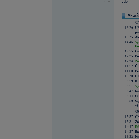
více...
zde
.
Aktuá
07
16:20
UE
pr
15:35
Ak
14:46
Vy
fi
12:55
Co
12:35
Po
12:26
Zá
11:52
ČE
11:00
Pe
10:30
Hl
8:59
Ko
8:51
Vý
8:47
Ro
8:14
CS
5:50
Sr
vý
06
15:57
ČN
15:31
Zá
14:47
Rů
14:37
Ba
13:32
Ni