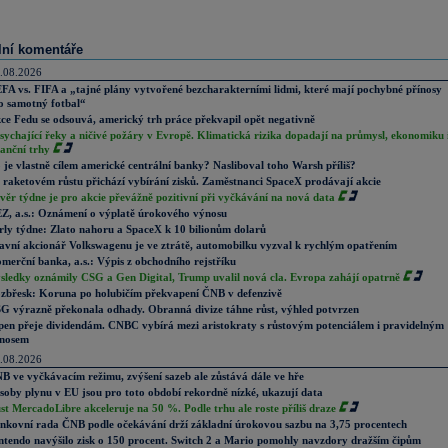
lní komentáře
.08.2026
FA vs. FIFA a „tajné plány vytvořené bezcharakterními lidmi, které mají pochybné přínosy
o samotný fotbal“
ce Fedu se odsouvá, americký trh práce překvapil opět negativně
sychající řeky a ničivé požáry v Evropě. Klimatická rizika dopadají na průmysl, ekonomiku 
nanční trhy
 je vlastně cílem americké centrální banky? Nasliboval toho Warsh příliš?
 raketovém růstu přichází vybírání zisků. Zaměstnanci SpaceX prodávají akcie
věr týdne je pro akcie převážně pozitivní při vyčkávání na nová data
Z, a.s.: Oznámení o výplatě úrokového výnosu
rly týdne: Zlato nahoru a SpaceX k 10 bilionům dolarů
avní akcionář Volkswagenu je ve ztrátě, automobilku vyzval k rychlým opatřením
merční banka, a.s.: Výpis z obchodního rejstříku
sledky oznámily CSG a Gen Digital, Trump uvalil nová cla. Evropa zahájí opatrně
zbřesk: Koruna po holubičím překvapení ČNB v defenzivě
G výrazně překonala odhady. Obranná divize táhne růst, výhled potvrzen
pen přeje dividendám. CNBC vybírá mezi aristokraty s růstovým potenciálem i pravidelným
nosem
.08.2026
B ve vyčkávacím režimu, zvýšení sazeb ale zůstává dále ve hře
soby plynu v EU jsou pro toto období rekordně nízké, ukazují data
st MercadoLibre akceleruje na 50 %. Podle trhu ale roste příliš draze
nkovní rada ČNB podle očekávání drží základní úrokovou sazbu na 3,75 procentech
ntendo navýšilo zisk o 150 procent. Switch 2 a Mario pomohly navzdory dražším čipům