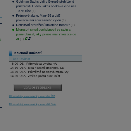
Goldman Sachs vidí v Evropě přehlížené
příležitosti. U dvou akcií očekává více než
100% růst
(1)
Prémiové akcie, Mag495 a další
pokračování současného cyklu
(1)
Definitivní proražení stoletého trendu?
(1)
Microsoft smetl pochybnosti ze stolu a
jasně ukázal, jaký přínos mají investice do
AI
(1)
i
Kalendář událostí
Čas
Událost
8:00
DE - Průmyslová výroba, y/y
14:30
USA - Míra nezaměstnanosti, s.a.
14:30
USA - Průměrná hodinová mzda, y/y
14:30
USA - Změna počtu prac. míst
UDÁLOSTI ONLINE
Dlouhodobý ekonomický kalendář ČR
Dlouhodobý ekonomický kalendář Svět