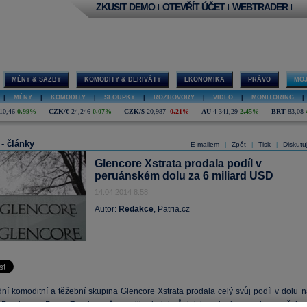
ZKUSIT DEMO
OTEVŘÍT ÚČET
WEBTRADER
|
|
|
MĚNY & SAZBY
KOMODITY & DERIVÁTY
EKONOMIKA
PRÁVO
MOJ
|
MĚNY
|
KOMODITY
|
SLOUPKY
|
ROZHOVORY
|
VIDEO
|
MONITORING
|
10,46
0,99%
CZK/€
24,246
0,07%
CZK/$
20,987
-0,21%
AU
4 341,29
2,45%
BRT
83,08
 - články
E-mailem
Zpět
Tisk
Diskutu
|
|
|
Glencore Xstrata prodala podíl v
peruánském dolu za 6 miliard USD
14.04.2014 8:58
Autor:
Redakce
, Patria.cz
dní
komoditní
a těžební skupina
Glencore
Xstrata prodala celý svůj podíl v dolu n
Bambas v Peru. Za skoro šest miliard
dolarů
jej kupuje konsorcium v čele 