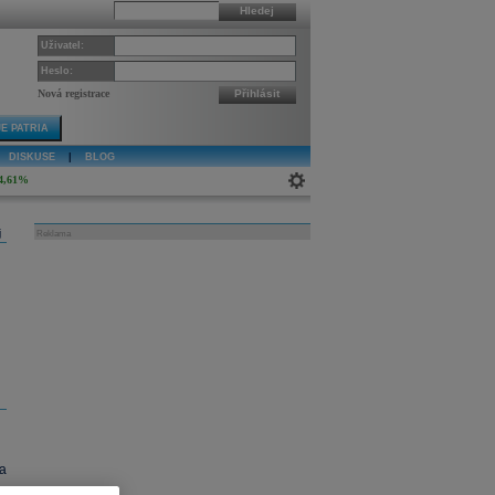
Hledej
Uživatel:
Heslo:
Nová registrace
Přihlásit
E PATRIA
DISKUSE
|
BLOG
4,61%
j
Reklama
a
s