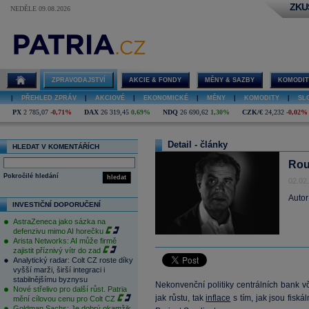
ZKU
NEDĚLE 09.08.2026
ZPRAVODAJSTVÍ
AKCIE & FONDY
MĚNY & SAZBY
KOMODIT
|
PŘEHLED ZPRÁV
|
AKCIOVÉ
|
EKONOMICKÉ
|
MĚNY
|
KOMODITY
|
SL
PX
2 785,07
-0,71%
DAX
26 319,45
0,69%
NDQ
26 690,62
1,30%
CZK/€
24,232
-0,02%
Detail - články
HLEDAT V KOMENTÁŘÍCH
Rou
Pokročilé hledání
hledat
02.02
Autor
INVESTIČNÍ DOPORUČENÍ
AstraZeneca jako sázka na
defenzivu mimo AI horečku
Arista Networks: AI může firmě
zajistit příznivý vítr do zad
Analytický radar: Colt CZ roste díky
vyšší marži, širší integraci i
stabilnějšímu byznysu
Nekonvenční politiky centrálních bank v
Nové střelivo pro další růst. Patria
jak růstu, tak
inflace
s tím, jak jsou fiská
mění cílovou cenu pro Colt CZ
Goldman Sachs: Je dobrý okamžik