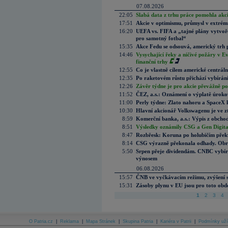
07.08.2026
22:05
Slabá data z trhu práce pomohla akc
17:51
Akcie v optimismu, průmysl v extrémn
16:20
UEFA vs. FIFA a „tajné plány vytvoř
pro samotný fotbal“
15:35
Akce Fedu se odsouvá, americký trh 
14:46
Vysychající řeky a ničivé požáry v E
finanční trhy
12:55
Co je vlastně cílem americké centrál
12:35
Po raketovém růstu přichází vybírán
12:26
Závěr týdne je pro akcie převážně po
11:52
ČEZ, a.s.: Oznámení o výplatě úrok
11:00
Perly týdne: Zlato nahoru a SpaceX 
10:30
Hlavní akcionář Volkswagenu je ve z
8:59
Komerční banka, a.s.: Výpis z obchod
8:51
Výsledky oznámily CSG a Gen Digital
8:47
Rozbřesk: Koruna po holubičím přek
8:14
CSG výrazně překonala odhady. Obran
5:50
Srpen přeje dividendám. CNBC vybírá
výnosem
06.08.2026
15:57
ČNB ve vyčkávacím režimu, zvýšení s
15:31
Zásoby plynu v EU jsou pro toto obdo
1
2
3
4
O Patria.cz
|
Reklama
|
Mapa Stránek
|
Skupina Patria
|
Kariéra v Patrii
|
Podmínky uží