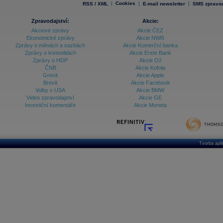
|
Cookies
|
|
RSS / XML
E-mail newsletter
SMS zpravod
Zpravodajství:
Akcie:
Akciové zprávy
Akcie ČEZ
Ekonomické zprávy
Akcie NWR
Zprávy o měnách a sazbách
Akcie Komerční banka
Zprávy o komoditách
Akcie Erste Bank
Zprávy o HDP
Akcie O2
ČNB
Akcie Kofola
Grexit
Akcie Apple
Brexit
Akcie Facebook
Volby v USA
Akcie BMW
Video zpravodajství
Akcie GE
Investiční komentáře
Akcie Moneta
Tvorba apl