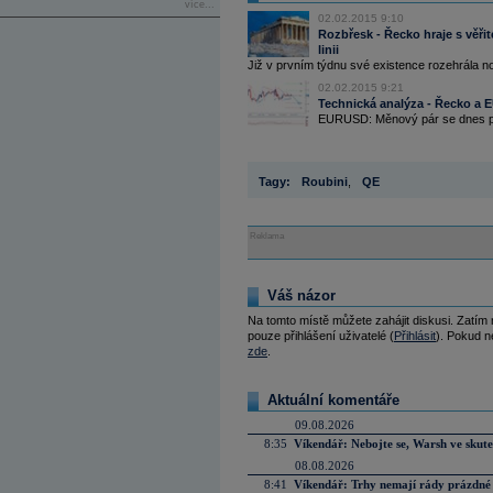
více...
02.02.2015 9:10
Rozbřesk - Řecko hraje s věřite
linii
Již v prvním týdnu své existence rozehrála nov
02.02.2015 9:21
Technická analýza - Řecko 
EURUSD: Měnový pár se dnes po
Tagy:
Roubini
,
QE
Reklama
Váš názor
Na tomto místě můžete zahájit diskusi. Zatím
pouze přihlášení uživatelé (
Přihlásit
). Pokud ne
zde
.
Aktuální komentáře
09.08.2026
8:35
Víkendář: Nebojte se, Warsh ve skute
08.08.2026
8:41
Víkendář: Trhy nemají rády prázdné 