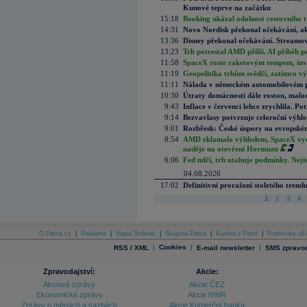
Kunové teprve na začátku
15:18
Booking ukázal odolnost cestovního trh
14:31
Novo Nordisk překonal očekávání, akci
13:36
Disney překonal očekávání. Streamova
13:23
Trh potrestal AMD příliš. AI příběh p
11:58
SpaceX roste raketovým tempem, inves
11:19
Geopolitika trhům svědčí, zatímco v
11:11
Nálada v německém automobilovém prů
10:30
Útraty domácností dále rostou, malo
9:43
Inflace v červenci lehce zrychlila. Pot
9:14
Bezvavlasy potvrzuje celoroční výhl
9:01
Rozbřesk: České úspory na evropském
8:54
AMD zklamalo výhledem, SpaceX vydě
naděje na otevření Hormuzu
6:06
Fed mlčí, trh utahuje podmínky. Nejis
04.08.2026
17:02
Definitivní proražení stoletého trend
1
2
3
4
O Patria.cz
|
Reklama
|
Mapa Stránek
|
Skupina Patria
|
Kariéra v Patrii
|
Podmínky uží
|
Cookies
|
|
RSS / XML
E-mail newsletter
SMS zpravod
Zpravodajství:
Akcie:
Akciové zprávy
Akcie ČEZ
Ekonomické zprávy
Akcie NWR
Zprávy o měnách a sazbách
Akcie Komerční banka