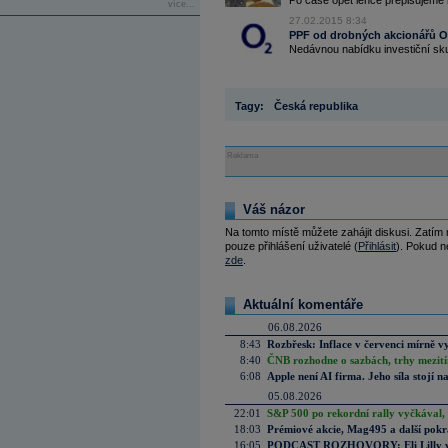
Po čase opět lehce přepisujeme 
více...
27.02.2015 8:34
PPF od drobných akcionářů O2
Nedávnou nabídku investiční sku
Tagy:
Česká republika
Reklama
Váš názor
Na tomto místě můžete zahájit diskusi. Zatím
pouze přihlášení uživatelé (
Přihlásit
). Pokud ne
zde
.
Aktuální komentáře
06.08.2026
8:43
Rozbřesk: Inflace v červenci mírně v
8:40
ČNB rozhodne o sazbách, trhy mezitím
6:08
Apple není AI firma. Jeho síla stojí n
05.08.2026
22:01
S&P 500 po rekordní rally vyčkával,
18:03
Prémiové akcie, Mag495 a další pokr
16:05
PODCAST ROZHOVORY: Eli Lilly vs. 