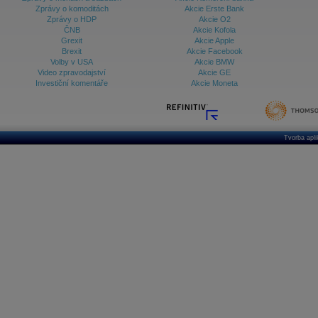
Zprávy o komoditách
Akcie Erste Bank
Zprávy o HDP
Akcie O2
ČNB
Akcie Kofola
Grexit
Akcie Apple
Brexit
Akcie Facebook
Volby v USA
Akcie BMW
Video zpravodajství
Akcie GE
Investiční komentáře
Akcie Moneta
Tvorba apl