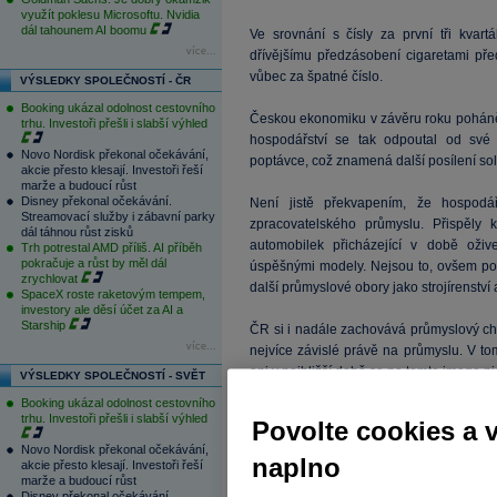
využít poklesu Microsoftu. Nvidia
dál tahounem AI boomu
Ve srovnání s čísly za první tři kva
více...
dřívějšímu předzásobení cigaretami př
vůbec za špatné číslo.
VÝSLEDKY SPOLEČNOSTÍ - ČR
Booking ukázal odolnost cestovního
Českou ekonomiku v závěru roku poháněl
trhu. Investoři přešli i slabší výhled
hospodářství se tak odpoutal od své
Novo Nordisk překonal očekávání,
poptávce, což znamená další posílení sol
akcie přesto klesají. Investoři řeší
marže a budoucí růst
Disney překonal očekávání.
Není jistě překvapením, že hospodá
Streamovací služby i zábavní parky
zpracovatelského průmyslu. Přispěly
dál táhnou růst zisků
automobilek přicházející v době oži
Trh potrestal AMD příliš. AI příběh
pokračuje a růst by měl dál
úspěšnými modely. Nejsou to, ovšem po
zrychlovat
další průmyslové obory jako strojírenství 
SpaceX roste raketovým tempem,
investory ale děsí účet za AI a
Starship
ČR si i nadále zachovává průmyslový cha
více...
nejvíce závislé právě na průmyslu. V t
ani v nejbližší době se na tomto image n
VÝSLEDKY SPOLEČNOSTÍ - SVĚT
Booking ukázal odolnost cestovního
Rok 2014:
trhu. Investoři přešli i slabší výhled
Povolte cookies a 
Novo Nordisk překonal očekávání,
Loňský dvouprocentní růst zcela umaza
naplno
akcie přesto klesají. Investoři řeší
poslední recese. Navíc byl dostatečně si
marže a budoucí růst
Disney překonal očekávání.