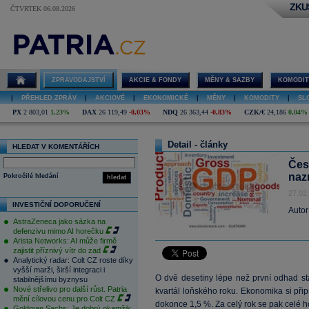
ZKU
ČTVRTEK 06.08.2026
ZPRAVODAJSTVÍ
AKCIE & FONDY
MĚNY & SAZBY
KOMODIT
|
PŘEHLED ZPRÁV
|
AKCIOVÉ
|
EKONOMICKÉ
|
MĚNY
|
KOMODITY
|
SL
PX
2 803,01
1,23%
DAX
26 119,49
-0,03%
NDQ
26 363,44
-0,83%
CZK/€
24,186
0,04%
Detail - články
HLEDAT V KOMENTÁŘÍCH
Čes
naz
Pokročilé hledání
hledat
27.02
INVESTIČNÍ DOPORUČENÍ
Autor
AstraZeneca jako sázka na
defenzivu mimo AI horečku
Arista Networks: AI může firmě
zajistit příznivý vítr do zad
Analytický radar: Colt CZ roste díky
vyšší marži, širší integraci i
O dvě desetiny lépe než první odhad st
stabilnějšímu byznysu
Nové střelivo pro další růst. Patria
kvartál loňského roku. Ekonomika si přips
mění cílovou cenu pro Colt CZ
dokonce 1,5 %. Za celý rok se pak celé h
Goldman Sachs: Je dobrý okamžik