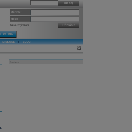
Hledej
Uživatel:
Heslo:
Nová registrace
Přihlásit
E PATRIA
DISKUSE
|
BLOG
j
Reklama
.