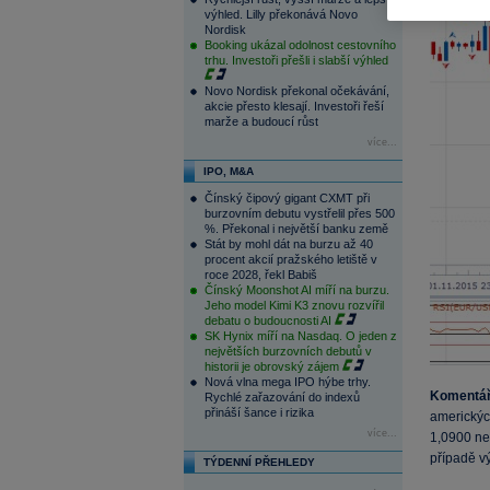
výhled. Lilly překonává Novo
Nordisk
Booking ukázal odolnost cestovního
trhu. Investoři přešli i slabší výhled
Novo Nordisk překonal očekávání,
akcie přesto klesají. Investoři řeší
marže a budoucí růst
více...
IPO, M&A
Čínský čipový gigant CXMT při
burzovním debutu vystřelil přes 500
%. Překonal i největší banku země
Stát by mohl dát na burzu až 40
procent akcií pražského letiště v
roce 2028, řekl Babiš
Čínský Moonshot AI míří na burzu.
Jeho model Kimi K3 znovu rozvířil
debatu o budoucnosti AI
SK Hynix míří na Nasdaq. O jeden z
největších burzovních debutů v
historii je obrovský zájem
Nová vlna mega IPO hýbe trhy.
Komentá
Rychlé zařazování do indexů
přináší šance i rizika
americkýc
více...
1,0900 ne
případě v
TÝDENNÍ PŘEHLEDY