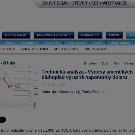
ZKUSIT DEMO
OTEVŘÍT ÚČET
WEBTRADER
|
|
|
MĚNY & SAZBY
KOMODITY & DERIVÁTY
EKONOMIKA
PRÁVO
MOJ
|
MĚNY
|
KOMODITY
|
SLOUPKY
|
ROZHOVORY
|
VIDEO
|
MONITORING
|
,224
-0,02%
CZK/$
20,959
0,00%
AU
4 339,26
0,00%
BRT
83,08
4,61%
 - články
E-mailem
Zpět
Tisk
Diskutu
|
|
|
Technická analýza - Výnosy amerických
dluhopisů výrazně napomohly dolaru
04.11.2015 9:20
Autor:
Jan Kovalovský
, Patria Finance
:
Euro
nedrželo úrovně při 1,1000 EURUSD, když včera odevzdalo více jak 90 pipů