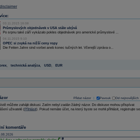
 disclaimer
více:
03.11.2015 16:08
Průmyslových objednávek v USA stále ubývá
Po srpnu také září vykázalo pokles objednávek pro americké průmyslové ...
04.11.2015 9:10
OPEC si zvyká na nižší ceny ropy
Die Fetten Jahre sind vorbei aneb konec tučných let. Včerejší zpráva o...
orex
,
technická analýza
,
USD
,
EUR
ázor
Přidat názor
Pavouk
Od nejnovějších
|
ístě můžete zahájit diskusi. Zatím nebyl zadán žádný názor. Do diskuse mohou přispívat
ášení uživatelé (
Přihlásit
). Pokud nemáte účet, na který byste se mohli přihlásit, registrujte se
lní komentáře
.08.2026
abá data z trhu práce pomohla akciím