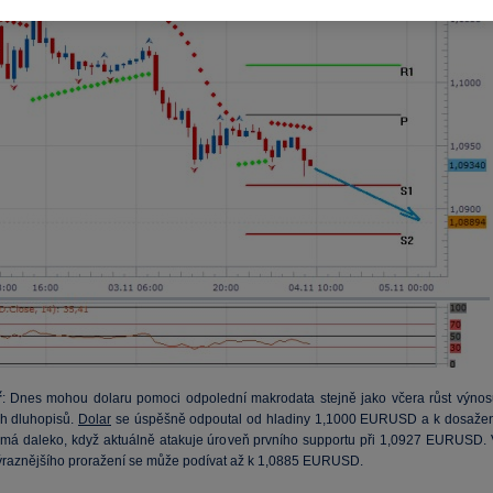
ř
: Dnes mohou dolaru pomoci odpolední makrodata stejně jako včera růst výnos
h dluhopisů.
Dolar
se úspěšně odpoutal od hladiny 1,1000 EURUSD a k dosažen
má daleko, když aktuálně atakuje úroveň prvního supportu při 1,0927 EURUSD. 
ýraznějšího proražení se může podívat až k 1,0885 EURUSD.