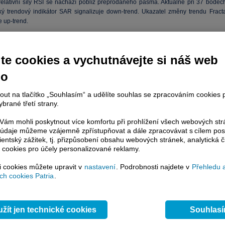
 relativní síly RSI se nachází poblíž přeprodaného pásma. Aktuálně při 37 bodech
ký trendový indikátor SAR signalizuje down-trend. Ukazatel změny trendu Fracta
e up-trend.
aný scénář
: SHORT pozice. S atakováním S1 při 1,0927 EURUSD lze předpokláda
 tuto hladinu.
te cookies a vychutnávejte si náš web
vní scénář
: Konsolidace. Přinesou-li odpolední makrodata ze zámoří zklamání
no
o
dočasně udržet
dolar
v rozpětí 1,0979 – 1,0927 EURUSD.
nout na tlačítko „Souhlasím“ a udělíte souhlas se zpracováním cookies 
kulativního sentimentu
: Kontraindikátor SSI se nachází na úrovni 1,29, celkem 5
brané třetí strany.
íků se nachází v long pozici.
ám mohli poskytnout více komfortu při prohlížení všech webových st
ýdenní technické úrovně
:
to údaje můžeme vzájemně zpřístupňovat a dále zpracovávat s cílem pos
lientský zážitek, tj. přizpůsobení obsahu webových stránek, analytická č
73
 cookies pro účely personalizované reklamy.
22
0979
si cookies můžete upravit v
nastavení
. Podrobnosti najdete v
Přehledu 
27
h cookies Patria
.
85
žít jen technické cookies
Souhlas