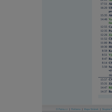
17:51
Ak
16:20
UE
pr
15:35
Ak
14:46
Vy
fi
12:55
Co
12:35
Po
12:26
Zá
11:52
ČE
11:00
Pe
10:30
Hl
8:59
Ko
8:51
Vý
8:47
Ro
8:14
CS
5:50
Sr
vý
06
15:57
ČN
15:31
Zá
14:47
Rů
14:37
Ba
O Patria.cz
|
Reklama
|
Mapa Stránek
|
Skupina P