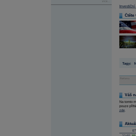
více...
Investiční
Čtěte 
Tagy:
f
Reklama
Váš n
Na tomto m
pouze přihl
zde
.
Aktuá
07
22:05
Sl